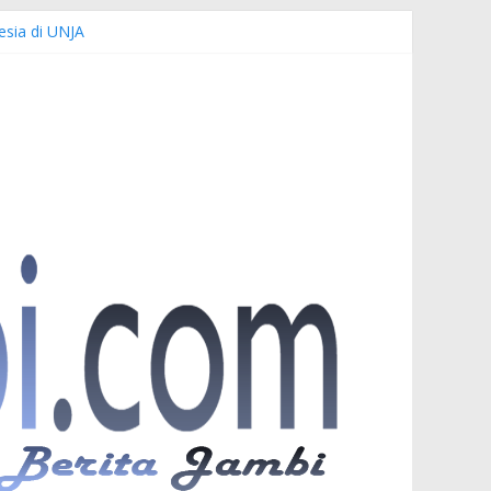
esia di UNJA
emi Keselamatan Bersama
uardi
r PKW