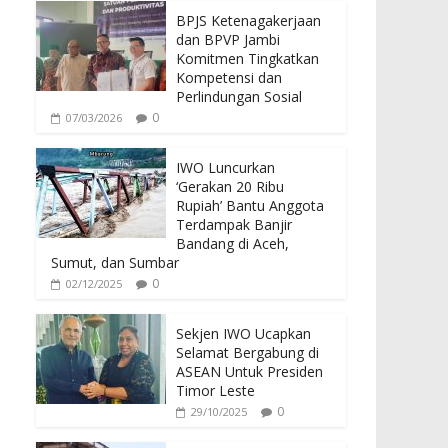
BPJS Ketenagakerjaan
dan BPVP Jambi
Komitmen Tingkatkan
Kompetensi dan
Perlindungan Sosial
0
07/03/2026
IWO Luncurkan
‘Gerakan 20 Ribu
Rupiah’ Bantu Anggota
Terdampak Banjir
Bandang di Aceh,
Sumut, dan Sumbar
0
02/12/2025
Sekjen IWO Ucapkan
Selamat Bergabung di
ASEAN Untuk Presiden
Timor Leste
0
29/10/2025