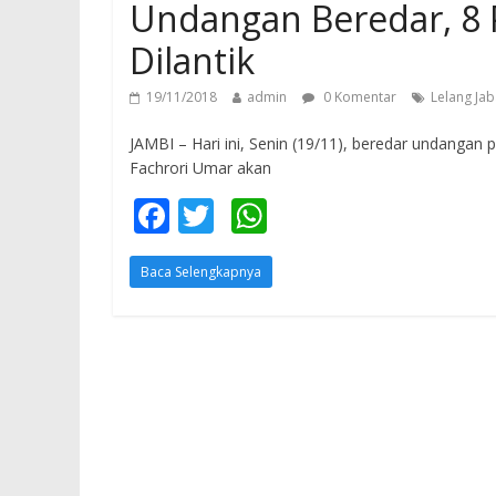
Undangan Beredar, 8 
Dilantik
19/11/2018
admin
0 Komentar
Lelang Ja
JAMBI – Hari ini, Senin (19/11), beredar undangan 
Fachrori Umar akan
F
T
W
ac
w
h
Baca Selengkapnya
e
itt
at
b
er
s
o
A
o
p
k
p