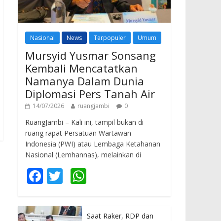
Nasional
News
Terpopuler
Umum
Mursyid Yusmar Sonsang
Kembali Mencatatkan
Namanya Dalam Dunia
Diplomasi Pers Tanah Air
14/07/2026
ruangjambi
0
RuangJambi – Kali ini, tampil bukan di
ruang rapat Persatuan Wartawan
Indonesia (PWI) atau Lembaga Ketahanan
Nasional (Lemhannas), melainkan di
F
T
W
ac
w
h
e
itt
at
Saat Raker, RDP dan