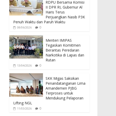
b
er
s
RDPU Bersama Komisi
o
A
II DPR RI, Gubernur Al
Haris Terus
o
p
Perjuangkan Nasib P3K
Penuh Waktu dan Paruh Waktu
k
p
0
08/06/2026
Menteri IMIPAS
Tegaskan Komitmen
Berantas Peredaran
Narkotika di Lapas dan
Rutan
0
13/04/2026
SKK Migas Saksikan
Penandatanganan Lima
Amandemen PJBG
Terproses untuk
Mendukung Pelaporan
Lifting NGL
0
11/03/2026