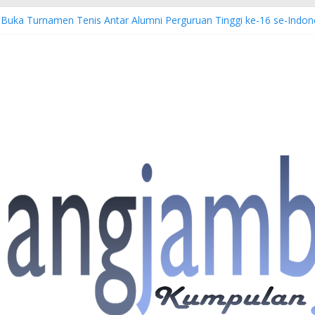
 Buka Turnamen Tenis Antar Alumni Perguruan Tinggi ke-16 se-Indon
bi Imbau Masyarakat Tidak Beraktivitas di Atas Jalur Pipa Migas D
S: 4 Anggota Polisi Tersangka Resmi Didampingi Pengacara Chris Jan
Dorong Lahirnya Wirausaha Muda Melalui Pelatihan Batik Kontempore
atan Hulu Migas, Kapolda Jambi Kunjungi FSO 115