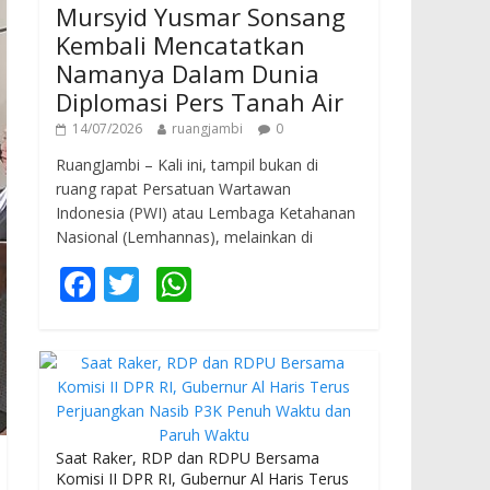
Mursyid Yusmar Sonsang
Kembali Mencatatkan
Namanya Dalam Dunia
Diplomasi Pers Tanah Air
14/07/2026
ruangjambi
0
RuangJambi – Kali ini, tampil bukan di
ruang rapat Persatuan Wartawan
Indonesia (PWI) atau Lembaga Ketahanan
Nasional (Lemhannas), melainkan di
F
T
W
ac
w
h
e
itt
at
b
er
s
o
A
o
p
Saat Raker, RDP dan RDPU Bersama
Komisi II DPR RI, Gubernur Al Haris Terus