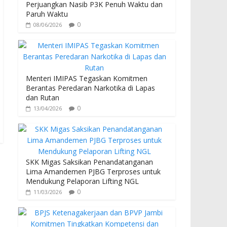
k
p
Perjuangkan Nasib P3K Penuh Waktu dan
Paruh Waktu
0
08/06/2026
Menteri IMIPAS Tegaskan Komitmen
Berantas Peredaran Narkotika di Lapas
dan Rutan
0
13/04/2026
SKK Migas Saksikan Penandatanganan
Lima Amandemen PJBG Terproses untuk
Mendukung Pelaporan Lifting NGL
0
11/03/2026