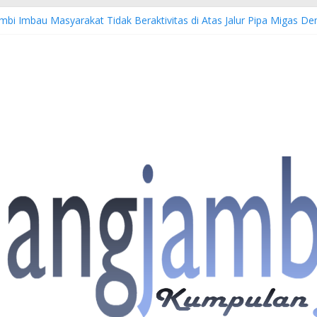
mbi Imbau Masyarakat Tidak Beraktivitas di Atas Jalur Pipa Migas 
EWS: 4 Anggota Polisi Tersangka Resmi Didampingi Pengacara Chris J
 Dorong Lahirnya Wirausaha Muda Melalui Pelatihan Batik Kontempor
iatan Hulu Migas, Kapolda Jambi Kunjungi FSO 115
is Buka Turnamen Tenis Antar Alumni Perguruan Tinggi ke-16 se-Indo