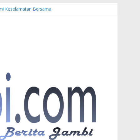
Demi Keselamatan Bersama
anuardi
er PKW
nesia di UNJA