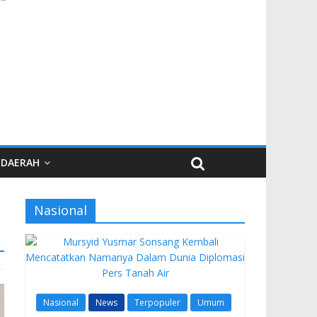
DAERAH
Nasional
Nasional
News
Terpopuler
Umum