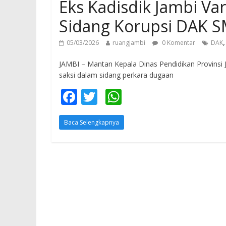
Eks Kadisdik Jambi Var
Sidang Korupsi DAK 
05/03/2026
ruangjambi
0 Komentar
DAK
JAMBI – Mantan Kepala Dinas Pendidikan Provinsi 
saksi dalam sidang perkara dugaan
F
T
W
ac
w
h
Baca Selengkapnya
e
itt
at
b
er
s
o
A
o
p
k
p