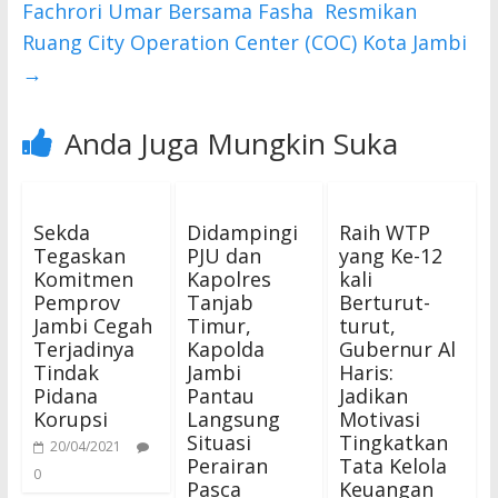
Fachrori Umar Bersama Fasha Resmikan
Ruang City Operation Center (COC) Kota Jambi
→
Anda Juga Mungkin Suka
Sekda
Didampingi
Raih WTP
Tegaskan
PJU dan
yang Ke-12
Komitmen
Kapolres
kali
Pemprov
Tanjab
Berturut-
Jambi Cegah
Timur,
turut,
Terjadinya
Kapolda
Gubernur Al
Tindak
Jambi
Haris:
Pidana
Pantau
Jadikan
Korupsi
Langsung
Motivasi
Situasi
Tingkatkan
20/04/2021
Perairan
Tata Kelola
0
Pasca
Keuangan