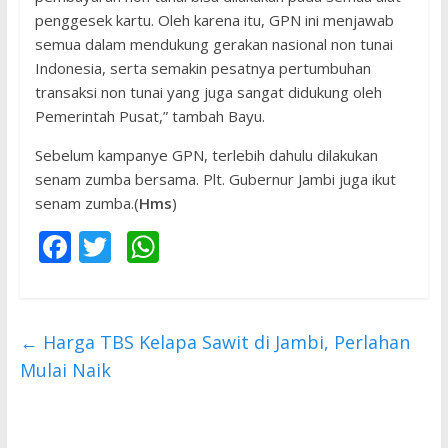
penggesek kartu. Oleh karena itu, GPN ini menjawab
semua dalam mendukung gerakan nasional non tunai
Indonesia, serta semakin pesatnya pertumbuhan
transaksi non tunai yang juga sangat didukung oleh
Pemerintah Pusat,” tambah Bayu.
Sebelum kampanye GPN, terlebih dahulu dilakukan
senam zumba bersama. Plt. Gubernur Jambi juga ikut
senam zumba.(
Hms
)
F
T
W
ac
w
h
e
itt
at
b
er
s
←
Harga TBS Kelapa Sawit di Jambi, Perlahan
o
A
Mulai Naik
o
p
k
p