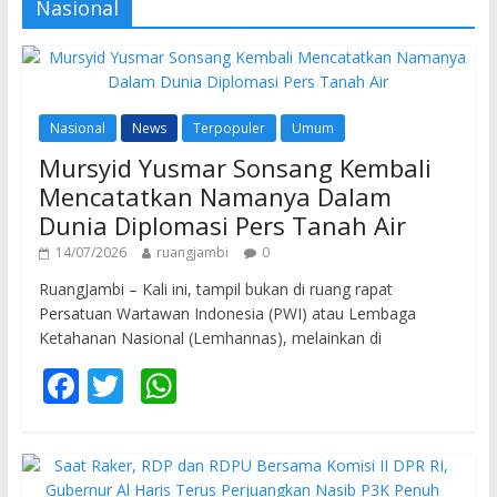
Nasional
Nasional
News
Terpopuler
Umum
Mursyid Yusmar Sonsang Kembali
Mencatatkan Namanya Dalam
Dunia Diplomasi Pers Tanah Air
14/07/2026
ruangjambi
0
RuangJambi – Kali ini, tampil bukan di ruang rapat
Persatuan Wartawan Indonesia (PWI) atau Lembaga
Ketahanan Nasional (Lemhannas), melainkan di
F
T
W
ac
w
h
e
itt
at
b
er
s