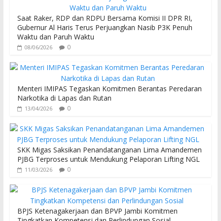
o
A
Saat Raker, RDP dan RDPU Bersama Komisi II DPR RI,
o
p
Gubernur Al Haris Terus Perjuangkan Nasib P3K Penuh
Waktu dan Paruh Waktu
k
p
0
08/06/2026
Menteri IMIPAS Tegaskan Komitmen Berantas Peredaran
Narkotika di Lapas dan Rutan
0
13/04/2026
SKK Migas Saksikan Penandatanganan Lima Amandemen
PJBG Terproses untuk Mendukung Pelaporan Lifting NGL
0
11/03/2026
BPJS Ketenagakerjaan dan BPVP Jambi Komitmen
Tingkatkan Kompetensi dan Perlindungan Sosial