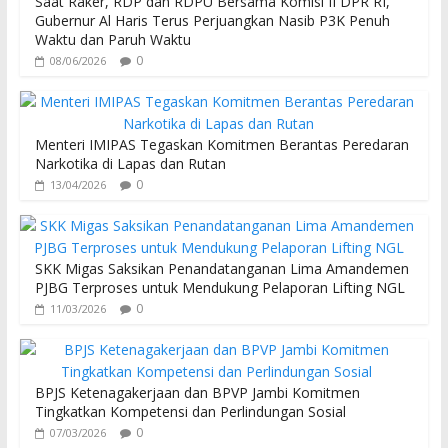
Saat Raker, RDP dan RDPU Bersama Komisi II DPR RI,
o
p
Gubernur Al Haris Terus Perjuangkan Nasib P3K Penuh
Waktu dan Paruh Waktu
k
p
0
08/06/2026
Menteri IMIPAS Tegaskan Komitmen Berantas Peredaran
Narkotika di Lapas dan Rutan
0
13/04/2026
SKK Migas Saksikan Penandatanganan Lima Amandemen
PJBG Terproses untuk Mendukung Pelaporan Lifting NGL
0
11/03/2026
BPJS Ketenagakerjaan dan BPVP Jambi Komitmen
Tingkatkan Kompetensi dan Perlindungan Sosial
0
07/03/2026