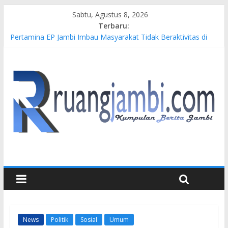
Sabtu, Agustus 8, 2026
Terbaru:
Pertamina EP Jambi Imbau Masyarakat Tidak Beraktivitas di
Atas Jalur Pipa Migas Demi Keselamatan Bersama
Kasus Brigadir EWS: 4 Anggota Polisi Tersangka Resmi
Didampingi Pengacara Chris Januardi
Hj. Hesti Haris Dorong Lahirnya Wirausaha Muda Melalui
Pelatihan Batik Kontemporer PKW
Siap Dukung Kegiatan Hulu Migas, Kapolda Jambi Kunjungi
FSO 115
Gubernur Al Haris Buka Turnamen Tenis Antar Alumni
Perguruan Tinggi ke-16 se-Indonesia di UNJA
News
Politik
Sosial
Umum