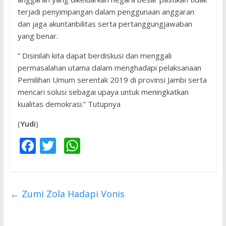
terjadi penyimpangan dalam penggunaan anggaran
dan jaga akuntanbilitas serta pertanggungjawaban
yang benar.
” Disinilah kita dapat berdiskusi dan menggali
permasalahan utama dalam menghadapi pelaksanaan
Pemilihan Umum serentak 2019 di provinsi Jambi serta
mencari solusi sebagai upaya untuk meningkatkan
kualitas demokrasi.” Tutupnya
(
Yudi
)
F
T
W
ac
w
h
e
itt
at
b
er
s
←
Zumi Zola Hadapi Vonis
o
A