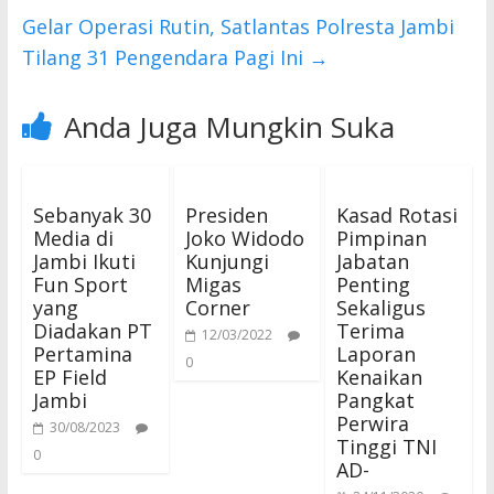
o
p
k
p
Gelar Operasi Rutin, Satlantas Polresta Jambi
Tilang 31 Pengendara Pagi Ini
→
Anda Juga Mungkin Suka
Sebanyak 30
Presiden
Kasad Rotasi
Media di
Joko Widodo
Pimpinan
Jambi Ikuti
Kunjungi
Jabatan
Fun Sport
Migas
Penting
yang
Corner
Sekaligus
Diadakan PT
Terima
12/03/2022
Pertamina
Laporan
0
EP Field
Kenaikan
Jambi
Pangkat
Perwira
30/08/2023
Tinggi TNI
0
AD-