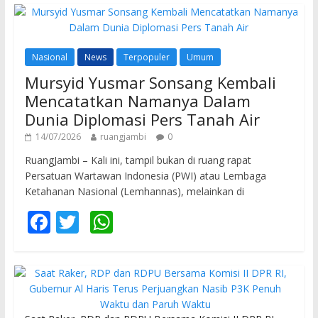
Nasional
News
Terpopuler
Umum
Mursyid Yusmar Sonsang Kembali
Mencatatkan Namanya Dalam
Dunia Diplomasi Pers Tanah Air
14/07/2026
ruangjambi
0
RuangJambi – Kali ini, tampil bukan di ruang rapat
Persatuan Wartawan Indonesia (PWI) atau Lembaga
Ketahanan Nasional (Lemhannas), melainkan di
F
T
W
ac
w
h
e
itt
at
b
er
s
o
A