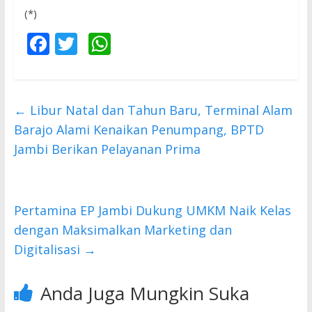
(*)
F
T
W
ac
w
h
e
itt
at
b
er
s
←
Libur Natal dan Tahun Baru, Terminal Alam
o
A
Barajo Alami Kenaikan Penumpang, BPTD
o
p
Jambi Berikan Pelayanan Prima
k
p
Pertamina EP Jambi Dukung UMKM Naik Kelas
dengan Maksimalkan Marketing dan
Digitalisasi
→
Anda Juga Mungkin Suka