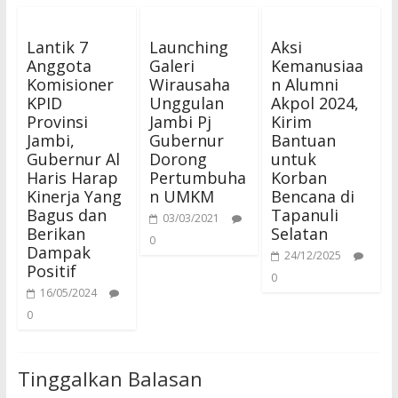
Lantik 7
Launching
Aksi
Anggota
Galeri
Kemanusiaa
Komisioner
Wirausaha
n Alumni
KPID
Unggulan
Akpol 2024,
Provinsi
Jambi Pj
Kirim
Jambi,
Gubernur
Bantuan
Gubernur Al
Dorong
untuk
Haris Harap
Pertumbuha
Korban
Kinerja Yang
n UMKM
Bencana di
Bagus dan
Tapanuli
03/03/2021
Berikan
Selatan
0
Dampak
24/12/2025
Positif
0
16/05/2024
0
Tinggalkan Balasan