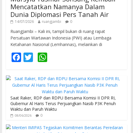
Mencatatkan Namanya Dalam
Dunia Diplomasi Pers Tanah Air
14/07/2026
ruangjambi
0
RuangJambi – Kali ini, tampil bukan di ruang rapat
Persatuan Wartawan Indonesia (PWI) atau Lembaga
Ketahanan Nasional (Lemhannas), melainkan di
F
T
W
ac
w
h
e
itt
at
b
er
s
o
A
Saat Raker, RDP dan RDPU Bersama Komisi II DPR RI,
o
p
Gubernur Al Haris Terus Perjuangkan Nasib P3K Penuh
Waktu dan Paruh Waktu
k
p
0
08/06/2026