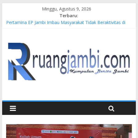
Minggu, Agustus 9, 2026
Terbaru:
Pertamina EP Jambi Imbau Masyarakat Tidak Beraktivitas di
Atas Jalur Pipa Migas Demi Keselamatan Bersama
Kasus Brigadir EWS: 4 Anggota Polisi Tersangka Resmi
Didampingi Pengacara Chris Januardi
Hj. Hesti Haris Dorong Lahirnya Wirausaha Muda Melalui
Pelatihan Batik Kontemporer PKW
Siap Dukung Kegiatan Hulu Migas, Kapolda Jambi Kunjungi
FSO 115
Gubernur Al Haris Buka Turnamen Tenis Antar Alumni
Perguruan Tinggi ke-16 se-Indonesia di UNJA