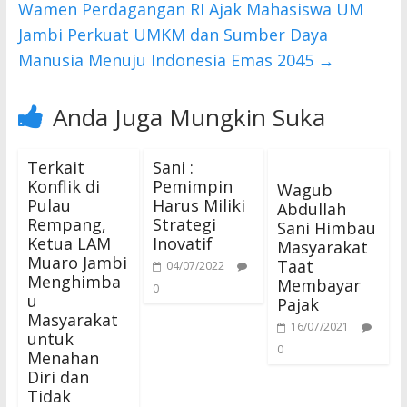
Wamen Perdagangan RI Ajak Mahasiswa UM
Jambi Perkuat UMKM dan Sumber Daya
Manusia Menuju Indonesia Emas 2045
→
Anda Juga Mungkin Suka
Terkait
Sani :
Konflik di
Pemimpin
Wagub
Pulau
Harus Miliki
Abdullah
Rempang,
Strategi
Sani Himbau
Ketua LAM
Inovatif
Masyarakat
Muaro Jambi
Taat
04/07/2022
Menghimba
Membayar
0
u
Pajak
Masyarakat
16/07/2021
untuk
0
Menahan
Diri dan
Tidak