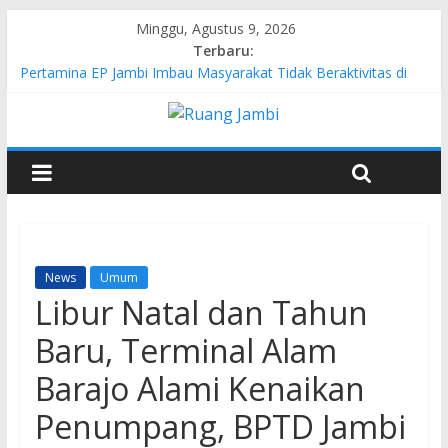
Minggu, Agustus 9, 2026
Terbaru:
Pertamina EP Jambi Imbau Masyarakat Tidak Beraktivitas di
Atas Jalur Pipa Migas Demi Keselamatan Bersama
Kasus Brigadir EWS: 4 Anggota Polisi Tersangka Resmi
Didampingi Pengacara Chris Januardi
Hj. Hesti Haris Dorong Lahirnya Wirausaha Muda Melalui
Pelatihan Batik Kontemporer PKW
Siap Dukung Kegiatan Hulu Migas, Kapolda Jambi Kunjungi
FSO 115
Gubernur Al Haris Buka Turnamen Tenis Antar Alumni
Perguruan Tinggi ke-16 se-Indonesia di UNJA
News
Umum
Libur Natal dan Tahun
Baru, Terminal Alam
Barajo Alami Kenaikan
Penumpang, BPTD Jambi