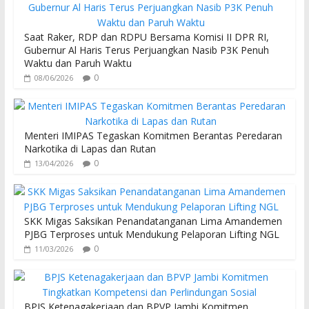
b
er
s
o
A
Saat Raker, RDP dan RDPU Bersama Komisi II DPR RI,
o
p
Gubernur Al Haris Terus Perjuangkan Nasib P3K Penuh
Waktu dan Paruh Waktu
k
p
0
08/06/2026
Menteri IMIPAS Tegaskan Komitmen Berantas Peredaran
Narkotika di Lapas dan Rutan
0
13/04/2026
SKK Migas Saksikan Penandatanganan Lima Amandemen
PJBG Terproses untuk Mendukung Pelaporan Lifting NGL
0
11/03/2026
BPJS Ketenagakerjaan dan BPVP Jambi Komitmen