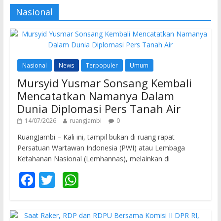
Nasional
Nasional
News
Terpopuler
Umum
Mursyid Yusmar Sonsang Kembali
Mencatatkan Namanya Dalam
Dunia Diplomasi Pers Tanah Air
14/07/2026
ruangjambi
0
RuangJambi – Kali ini, tampil bukan di ruang rapat
Persatuan Wartawan Indonesia (PWI) atau Lembaga
Ketahanan Nasional (Lemhannas), melainkan di
F
T
W
ac
w
h
e
itt
at