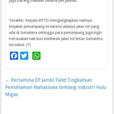
jaga barang bawaan selama perjalanan.
Terakhir, Kepala BPTD mengungkapkan naiknya
lonjakan penumpang ini karena adanya jalan tol yang
ada di Sumatera sehingga para penumpang juga ingin
merasakan naik bus melewati jalan tol lintas Sumatera
tersebut. (*)
F
T
W
ac
w
h
e
itt
at
b
er
s
←
Pertamina EP Jambi Field Tingkatkan
o
A
Pemahaman Mahasiswa tentang Industri Hulu
o
p
Migas
k
p