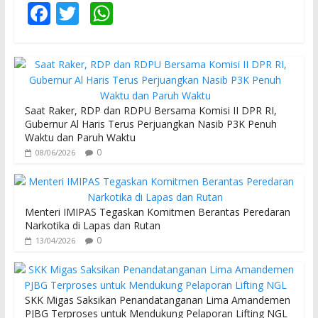
F
T
W
ac
w
h
e
itt
at
b
er
s
o
A
Saat Raker, RDP dan RDPU Bersama Komisi II DPR RI,
o
p
Gubernur Al Haris Terus Perjuangkan Nasib P3K Penuh
Waktu dan Paruh Waktu
k
p
0
08/06/2026
Menteri IMIPAS Tegaskan Komitmen Berantas Peredaran
Narkotika di Lapas dan Rutan
0
13/04/2026
SKK Migas Saksikan Penandatanganan Lima Amandemen
PJBG Terproses untuk Mendukung Pelaporan Lifting NGL