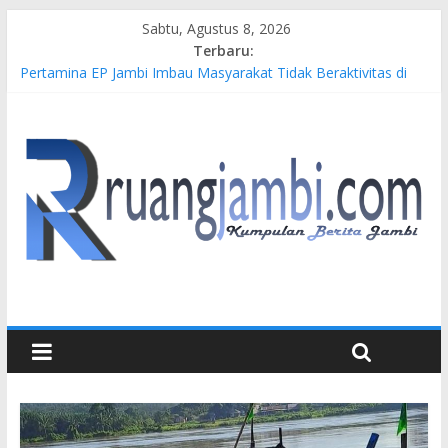
Sabtu, Agustus 8, 2026
Terbaru:
Pertamina EP Jambi Imbau Masyarakat Tidak Beraktivitas di
Atas Jalur Pipa Migas Demi Keselamatan Bersama
Kasus Brigadir EWS: 4 Anggota Polisi Tersangka Resmi
Didampingi Pengacara Chris Januardi
Hj. Hesti Haris Dorong Lahirnya Wirausaha Muda Melalui
Pelatihan Batik Kontemporer PKW
Siap Dukung Kegiatan Hulu Migas, Kapolda Jambi Kunjungi
FSO 115
Gubernur Al Haris Buka Turnamen Tenis Antar Alumni
Perguruan Tinggi ke-16 se-Indonesia di UNJA