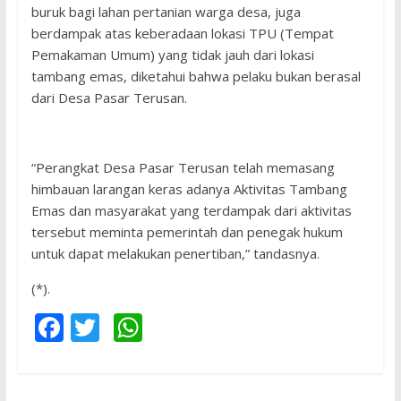
buruk bagi lahan pertanian warga desa, juga
berdampak atas keberadaan lokasi TPU (Tempat
Pemakaman Umum) yang tidak jauh dari lokasi
tambang emas, diketahui bahwa pelaku bukan berasal
dari Desa Pasar Terusan.
“Perangkat Desa Pasar Terusan telah memasang
himbauan larangan keras adanya Aktivitas Tambang
Emas dan masyarakat yang terdampak dari aktivitas
tersebut meminta pemerintah dan penegak hukum
untuk dapat melakukan penertiban,” tandasnya.
(*).
F
T
W
ac
w
h
e
itt
at