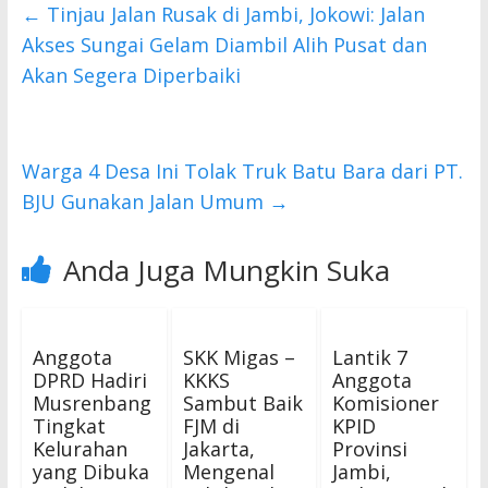
b
er
s
←
Tinjau Jalan Rusak di Jambi, Jokowi: Jalan
o
A
Akses Sungai Gelam Diambil Alih Pusat dan
o
p
Akan Segera Diperbaiki
k
p
Warga 4 Desa Ini Tolak Truk Batu Bara dari PT.
BJU Gunakan Jalan Umum
→
Anda Juga Mungkin Suka
Anggota
SKK Migas –
Lantik 7
DPRD Hadiri
KKKS
Anggota
Musrenbang
Sambut Baik
Komisioner
Tingkat
FJM di
KPID
Kelurahan
Jakarta,
Provinsi
yang Dibuka
Mengenal
Jambi,