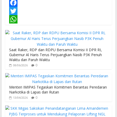
F
a
T
c
w
W
e
i
h
b
t
a
Saat Raker, RDP dan RDPU Bersama Komisi II DPR RI,
o
t
t
Gubernur Al Haris Terus Perjuangkan Nasib P3K Penuh
Waktu dan Paruh Waktu
o
e
s
0
08/06/2026
k
r
A
p
p
Menteri IMIPAS Tegaskan Komitmen Berantas Peredaran
Narkotika di Lapas dan Rutan
0
13/04/2026