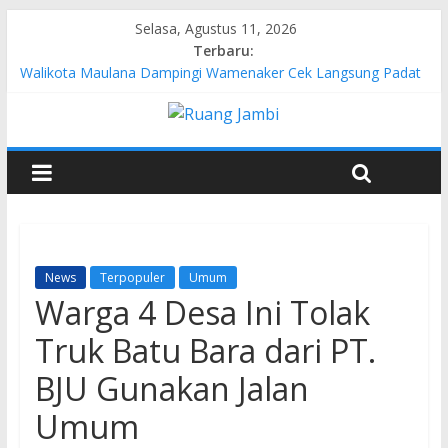
Selasa, Agustus 11, 2026
Terbaru:
Walikota Maulana Dampingi Wamenaker Cek Langsung Padat
Karya di Kelurahan Simpang Tiga Sipin
Pertamina EP Jambi Imbau Masyarakat Tidak Beraktivitas di
Atas Jalur Pipa Migas Demi Keselamatan Bersama
Kasus Brigadir EWS: 4 Anggota Polisi Tersangka Resmi
Didampingi Pengacara Chris Januardi
Hj. Hesti Haris Dorong Lahirnya Wirausaha Muda Melalui
Pelatihan Batik Kontemporer PKW
Siap Dukung Kegiatan Hulu Migas, Kapolda Jambi Kunjungi
FSO 115
News
Terpopuler
Umum
Warga 4 Desa Ini Tolak
Truk Batu Bara dari PT.
BJU Gunakan Jalan
Umum