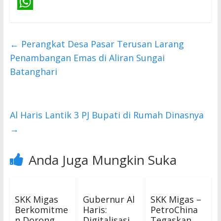
a
T
c
w
W
e
i
h
←
Perangkat Desa Pasar Terusan Larang
b
t
a
Penambangan Emas di Aliran Sungai
o
t
t
Batanghari
o
e
s
k
r
A
p
Al Haris Lantik 3 PJ Bupati di Rumah Dinasnya
→
p
Anda Juga Mungkin Suka
SKK Migas
Gubernur Al
SKK Migas –
Berkomitme
Haris:
PetroChina
n Dorong
Digitalisasi
Tegaskan