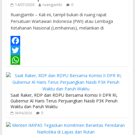
14/07/2026
ruangjambi
0
RuangJambi – Kali ini, tampil bukan di ruang rapat
Persatuan Wartawan Indonesia (PWI) atau Lembaga
Ketahanan Nasional (Lemhannas), melainkan di
F
a
T
c
w
W
e
i
h
b
t
a
Saat Raker, RDP dan RDPU Bersama Komisi II DPR RI,
o
t
t
Gubernur Al Haris Terus Perjuangkan Nasib P3K Penuh
Waktu dan Paruh Waktu
o
e
s
0
08/06/2026
k
r
A
p