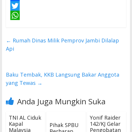
F
a
T
c
w
W
e
i
h
←
Rumah Dinas Milik Pemprov Jambi Dilalap
b
t
a
Api
o
t
t
o
e
s
k
r
A
Baku Tembak, KKB Langsung Bakar Anggota
p
yang Tewas
→
p
Anda Juga Mungkin Suka
TNI AL Ciduk
Yonif Raider
Kapal
142/KJ Gelar
Pihak SPBU
Malaysia
Pengobatan
Berharap,