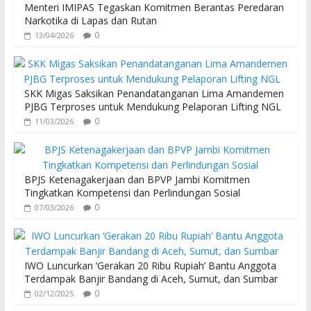
p
Menteri IMIPAS Tegaskan Komitmen Berantas Peredaran
Narkotika di Lapas dan Rutan
0
13/04/2026
SKK Migas Saksikan Penandatanganan Lima Amandemen
PJBG Terproses untuk Mendukung Pelaporan Lifting NGL
0
11/03/2026
BPJS Ketenagakerjaan dan BPVP Jambi Komitmen
Tingkatkan Kompetensi dan Perlindungan Sosial
0
07/03/2026
IWO Luncurkan ‘Gerakan 20 Ribu Rupiah’ Bantu Anggota
Terdampak Banjir Bandang di Aceh, Sumut, dan Sumbar
0
02/12/2025