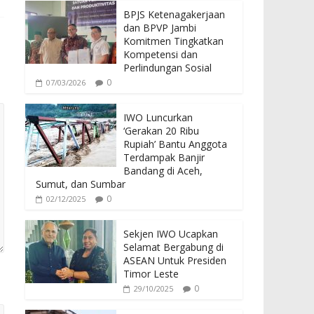
BPJS Ketenagakerjaan
dan BPVP Jambi
Komitmen Tingkatkan
Kompetensi dan
Perlindungan Sosial
0
07/03/2026
IWO Luncurkan
‘Gerakan 20 Ribu
Rupiah’ Bantu Anggota
Terdampak Banjir
Bandang di Aceh,
Sumut, dan Sumbar
0
02/12/2025
Sekjen IWO Ucapkan
Selamat Bergabung di
ASEAN Untuk Presiden
Timor Leste
0
29/10/2025