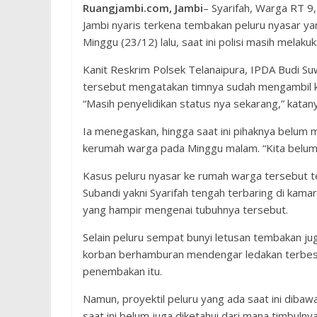
Ruangjambi.com, Jambi
– Syarifah, Warga RT 9
Jambi nyaris terkena tembakan peluru nyasar ya
Minggu (23/12) lalu, saat ini polisi masih melaku
Kanit Reskrim Polsek Telanaipura, IPDA Budi S
tersebut mengatakan timnya sudah mengambil k
“Masih penyelidikan status nya sekarang,” katan
Ia menegaskan, hingga saat ini pihaknya belum 
kerumah warga pada Minggu malam. “Kita belum b
Kasus peluru nyasar ke rumah warga tersebut terj
Subandi yakni Syarifah tengah terbaring di kama
yang hampir mengenai tubuhnya tersebut.
Selain peluru sempat bunyi letusan tembakan ju
korban berhamburan mendengar ledakan terbes
penembakan itu.
Namun, proyektil peluru yang ada saat ini diba
saat ini belum juga diketahui dari mana timbulny