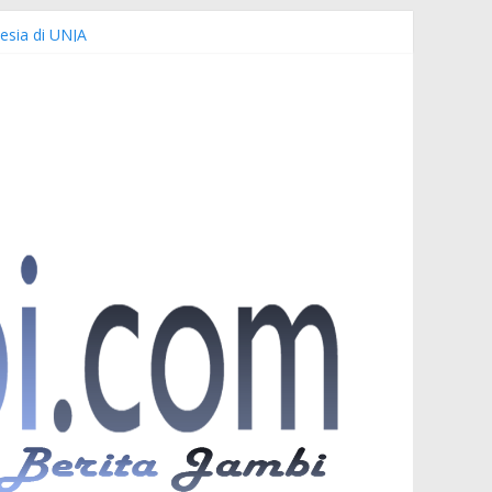
esia di UNJA
emi Keselamatan Bersama
nuardi
r PKW