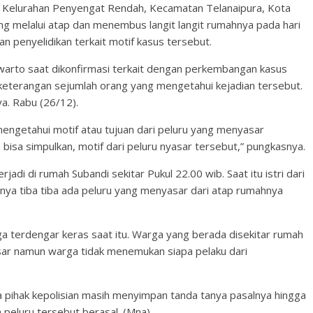
, Kelurahan Penyengat Rendah, Kecamatan Telanaipura, Kota
ng melalui atap dan menembus langit langit rumahnya pada hari
kan penyelidikan terkait motif kasus tersebut.
uwarto saat dikonfirmasi terkait dengan perkembangan kasus
eterangan sejumlah orang yang mengetahui kejadian tersebut.
ya. Rabu (26/12).
mengetahui motif atau tujuan dari peluru yang menyasar
isa simpulkan, motif dari peluru nyasar tersebut,” pungkasnya.
adi di rumah Subandi sekitar Pukul 22.00 wib. Saat itu istri dari
rnya tiba tiba ada peluru yang menyasar dari atap rumahnya
ga terdengar keras saat itu. Warga yang berada disekitar rumah
ar namun warga tidak menemukan siapa pelaku dari
wa pihak kepolisian masih menyimpan tanda tanya pasalnya hingga
a peluru tersebut berasal. (Mna)