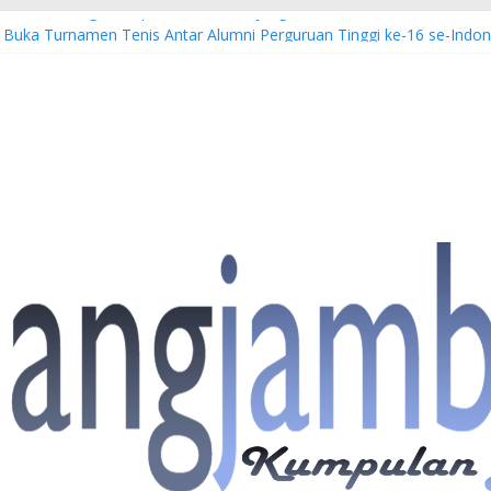
atan Hulu Migas, Kapolda Jambi Kunjungi FSO 115
s Buka Turnamen Tenis Antar Alumni Perguruan Tinggi ke-16 se-Indon
bi Imbau Masyarakat Tidak Beraktivitas di Atas Jalur Pipa Migas D
WS: 4 Anggota Polisi Tersangka Resmi Didampingi Pengacara Chris Ja
Dorong Lahirnya Wirausaha Muda Melalui Pelatihan Batik Kontempore