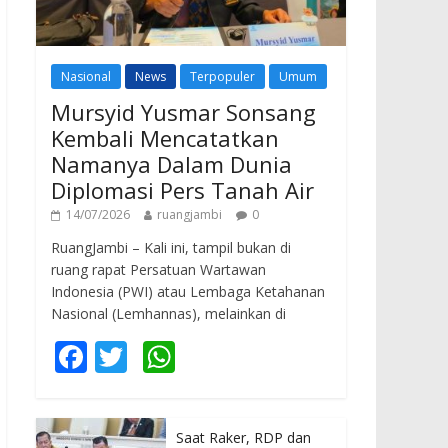
Nasional
News
Terpopuler
Umum
Mursyid Yusmar Sonsang
Kembali Mencatatkan
Namanya Dalam Dunia
Diplomasi Pers Tanah Air
14/07/2026
ruangjambi
0
RuangJambi – Kali ini, tampil bukan di
ruang rapat Persatuan Wartawan
Indonesia (PWI) atau Lembaga Ketahanan
Nasional (Lemhannas), melainkan di
F
T
W
ac
w
h
e
itt
at
Saat Raker, RDP dan