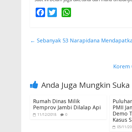
F
T
W
ac
w
h
e
itt
at
b
er
s
←
Sebanyak 53 Narapidana Mendapatkan
o
A
o
p
k
p
Korem 
Anda Juga Mungkin Suka
Rumah Dinas Milik
Puluha
Pemprov Jambi Dilalap Api
PMII Ja
Demo T
11/12/2018
0
Kasus 
05/11/2