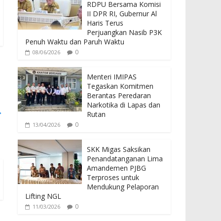
b
er
s
RDPU Bersama Komisi
o
A
II DPR RI, Gubernur Al
Haris Terus
o
p
Perjuangkan Nasib P3K
Penuh Waktu dan Paruh Waktu
k
p
0
08/06/2026
Menteri IMIPAS
Tegaskan Komitmen
Berantas Peredaran
Narkotika di Lapas dan
→
Rutan
0
13/04/2026
SKK Migas Saksikan
Penandatanganan Lima
Amandemen PJBG
Terproses untuk
Mendukung Pelaporan
Lifting NGL
0
11/03/2026