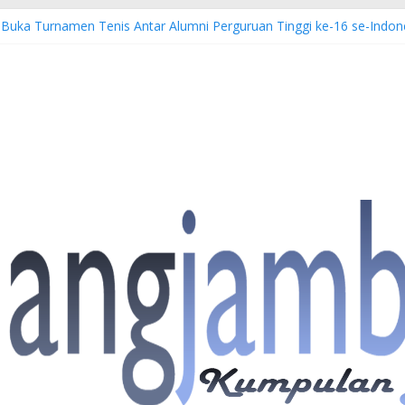
 Buka Turnamen Tenis Antar Alumni Perguruan Tinggi ke-16 se-Indon
bi Imbau Masyarakat Tidak Beraktivitas di Atas Jalur Pipa Migas D
S: 4 Anggota Polisi Tersangka Resmi Didampingi Pengacara Chris Jan
Dorong Lahirnya Wirausaha Muda Melalui Pelatihan Batik Kontempore
atan Hulu Migas, Kapolda Jambi Kunjungi FSO 115