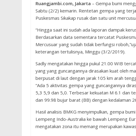
Ruangjambi.com, Jakarta
– Gempa bumi menggu
Sabtu (2/2) kemarin. Rentetan gempa yang terja
Puskesmas Sikakap rusak dan satu unit mercusu
“Hingga saat ini sudah ada laporan dampak keru
Berdasarkan data sementara tercatat Puskesmas
Mercusuar yang sudah tidak berfungsi roboh,”
keterangan tertulisnya, Minggu (3/2/2019).
Sadly mengatakan hingga pukul 21.00 WIB tercat
yang yang guncangannya dirasakan kuat oleh m
berpusat di laut dengan jarak 105 km arah teng
“Ada 5 aktivitas gempa yang guncangannya dira
5,3 5,9 dan 5,0. Terbesar kekuatan M 6.1 dan ter
dan 99.98 bujur barat (BB) dengan kedalaman 2
Hasil analisis BMKG menyimpulkan, gempa bumi 
Lempeng Indo-Australia ke bawah Lempeng Eura
mengatakan zona itu memang merupakan kawasa