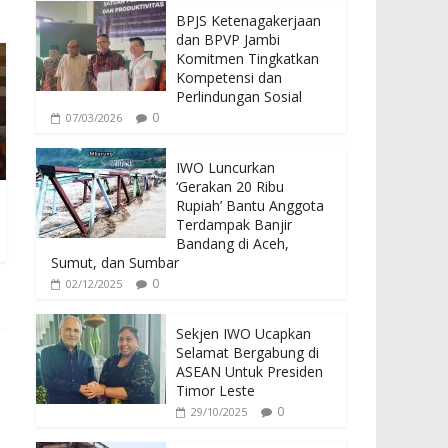
BPJS Ketenagakerjaan
dan BPVP Jambi
Komitmen Tingkatkan
Kompetensi dan
Perlindungan Sosial
0
07/03/2026
IWO Luncurkan
‘Gerakan 20 Ribu
Rupiah’ Bantu Anggota
Terdampak Banjir
Bandang di Aceh,
Sumut, dan Sumbar
0
02/12/2025
Sekjen IWO Ucapkan
Selamat Bergabung di
ASEAN Untuk Presiden
Timor Leste
0
29/10/2025