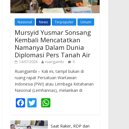
Nasional
News
Terpopuler
Umum
Mursyid Yusmar Sonsang
Kembali Mencatatkan
Namanya Dalam Dunia
Diplomasi Pers Tanah Air
14/07/2026
ruangjambi
0
RuangJambi – Kali ini, tampil bukan di
ruang rapat Persatuan Wartawan
Indonesia (PWI) atau Lembaga Ketahanan
Nasional (Lemhannas), melainkan di
F
T
W
ac
w
h
e
itt
at
Saat Raker, RDP dan