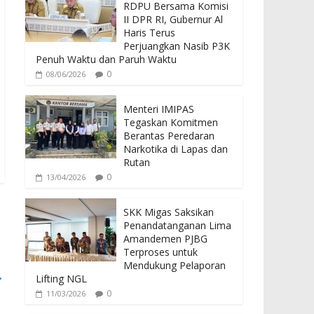
b
er
s
RDPU Bersama Komisi
o
A
II DPR RI, Gubernur Al
Haris Terus
o
p
Perjuangkan Nasib P3K
Penuh Waktu dan Paruh Waktu
k
p
0
08/06/2026
Menteri IMIPAS
Tegaskan Komitmen
Berantas Peredaran
Narkotika di Lapas dan
Rutan
0
13/04/2026
SKK Migas Saksikan
Penandatanganan Lima
Amandemen PJBG
Terproses untuk
Mendukung Pelaporan
→
Lifting NGL
0
11/03/2026