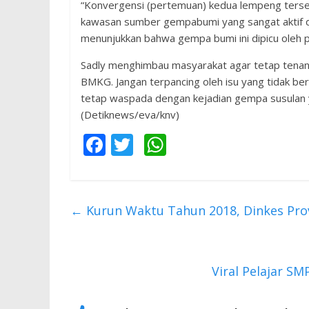
“Konvergensi (pertemuan) kedua lempeng terse
kawasan sumber gempabumi yang sangat aktif di
menunjukkan bahwa gempa bumi ini dipicu oleh pe
Sadly menghimbau masyarakat agar tetap tenang
BMKG. Jangan terpancing oleh isu yang tidak 
tetap waspada dengan kejadian gempa susulan
(Detiknews/eva/knv)
F
T
W
ac
w
h
e
itt
at
b
er
s
←
Kurun Waktu Tahun 2018, Dinkes Pro
o
A
o
p
k
p
Viral Pelajar S