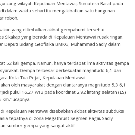
ncang wilayah Kepulauan Mentawai, Sumatera Barat pada
di dalam waktu sehari itu mengakibatkan satu bangunan
ar roboh.
sakan yang ditimbulkan akibat gempabumi tersebut.
 Sikakap yang berada di Kepulauan Mentawai rusak ringan,
ujar Deputi Bidang Geofisika BMKG, Muhammad Sadly dalam
at 52 kali gempa. Namun, hanya terdapat lima aktivitas gempa
asyarakat. Gempa terbesar berkekuatan magnitudo 6,1 dan
gara Kota Tua Pejat, Kepulauan Mentawai.
sakan oleh masyarakat dengan diantaranya magnitudo 5,3 6,1
jadi pukul 16.27 WIB pada koordinat 2.92 lintang selatan (LS)
6 km,” ucapnya.
di Kepulauan Mentawai disebabkan akibat aktivitas subduksi
sia tepatnya di zona Megathrust Segmen Pagai. Sadly
n sumber gempa yang sangat aktif.