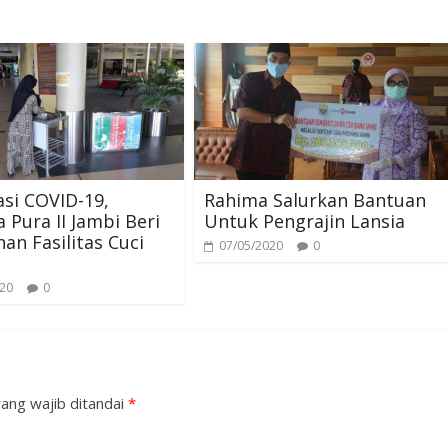
asi COVID-19,
Rahima Salurkan Bantuan
 Pura II Jambi Beri
Untuk Pengrajin Lansia
n Fasilitas Cuci
07/05/2020
0
020
0
ang wajib ditandai
*