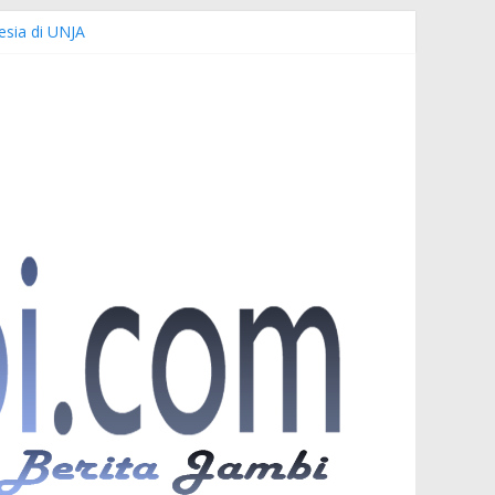
esia di UNJA
emi Keselamatan Bersama
uardi
r PKW