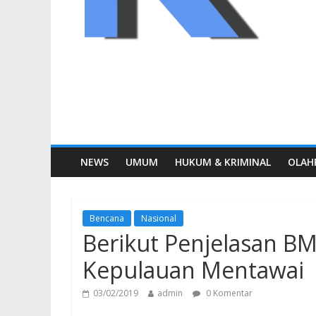
NEWS
UMUM
HUKUM & KRIMINAL
OLAH
Bencana
Nasional
Berikut Penjelasan B
Kepulauan Mentawai
03/02/2019
admin
0 Komentar