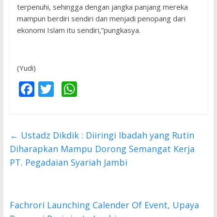
terpenuhi, sehingga dengan jangka panjang mereka
mampun berdiri sendiri dan menjadi penopang dari
ekonomi Islam itu sendiri,”pungkasya.
(Yudi)
F
T
W
ac
w
h
e
itt
at
b
er
s
←
Ustadz Dikdik : Diiringi Ibadah yang Rutin
o
A
Diharapkan Mampu Dorong Semangat Kerja
o
p
PT. Pegadaian Syariah Jambi
k
p
Fachrori Launching Calender Of Event, Upaya