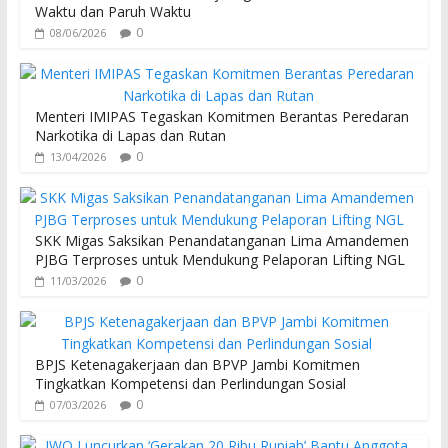
Waktu dan Paruh Waktu
k
p
0
08/06/2026
Menteri IMIPAS Tegaskan Komitmen Berantas Peredaran
Narkotika di Lapas dan Rutan
0
13/04/2026
SKK Migas Saksikan Penandatanganan Lima Amandemen
PJBG Terproses untuk Mendukung Pelaporan Lifting NGL
0
11/03/2026
BPJS Ketenagakerjaan dan BPVP Jambi Komitmen
Tingkatkan Kompetensi dan Perlindungan Sosial
0
07/03/2026