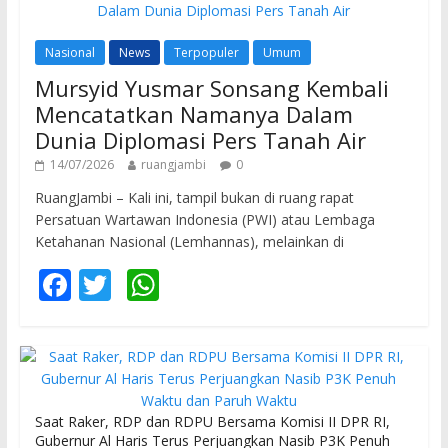
Nasional
News
Terpopuler
Umum
Mursyid Yusmar Sonsang Kembali
Mencatatkan Namanya Dalam
Dunia Diplomasi Pers Tanah Air
14/07/2026
ruangjambi
0
RuangJambi – Kali ini, tampil bukan di ruang rapat
Persatuan Wartawan Indonesia (PWI) atau Lembaga
Ketahanan Nasional (Lemhannas), melainkan di
F
T
W
ac
w
h
e
itt
at
b
er
s
o
A
Saat Raker, RDP dan RDPU Bersama Komisi II DPR RI,
o
p
Gubernur Al Haris Terus Perjuangkan Nasib P3K Penuh