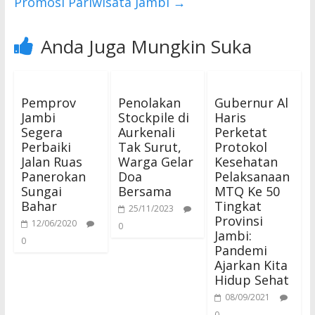
Promosi Pariwisata Jambi
→
Anda Juga Mungkin Suka
Pemprov
Penolakan
Gubernur Al
Jambi
Stockpile di
Haris
Segera
Aurkenali
Perketat
Perbaiki
Tak Surut,
Protokol
Jalan Ruas
Warga Gelar
Kesehatan
Panerokan
Doa
Pelaksanaan
Sungai
Bersama
MTQ Ke 50
Bahar
Tingkat
25/11/2023
Provinsi
12/06/2020
0
Jambi:
0
Pandemi
Ajarkan Kita
Hidup Sehat
08/09/2021
0