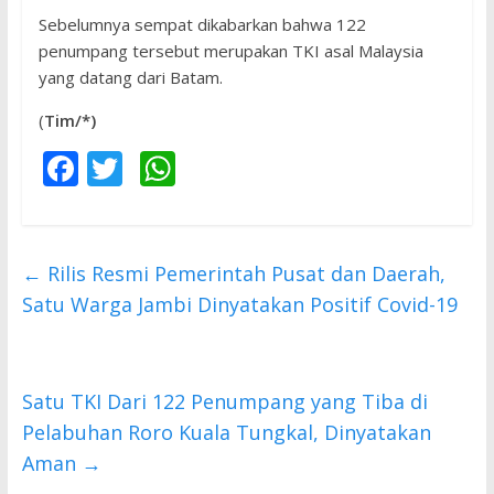
Sebelumnya sempat dikabarkan bahwa 122
penumpang tersebut merupakan TKI asal Malaysia
yang datang dari Batam.
(
Tim/*)
F
T
W
ac
w
h
e
itt
at
b
er
s
←
Rilis Resmi Pemerintah Pusat dan Daerah,
o
A
Satu Warga Jambi Dinyatakan Positif Covid-19
o
p
k
p
Satu TKI Dari 122 Penumpang yang Tiba di
Pelabuhan Roro Kuala Tungkal, Dinyatakan
Aman
→