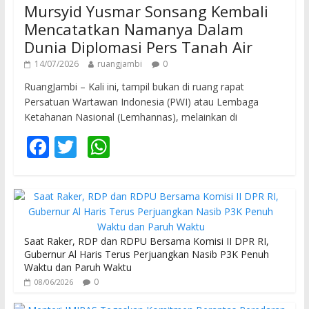
Mursyid Yusmar Sonsang Kembali
Mencatatkan Namanya Dalam
Dunia Diplomasi Pers Tanah Air
14/07/2026
ruangjambi
0
RuangJambi – Kali ini, tampil bukan di ruang rapat
Persatuan Wartawan Indonesia (PWI) atau Lembaga
Ketahanan Nasional (Lemhannas), melainkan di
F
T
W
ac
w
h
e
itt
at
b
er
s
o
A
Saat Raker, RDP dan RDPU Bersama Komisi II DPR RI,
o
p
Gubernur Al Haris Terus Perjuangkan Nasib P3K Penuh
Waktu dan Paruh Waktu
k
p
0
08/06/2026