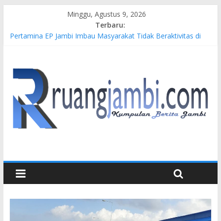
Minggu, Agustus 9, 2026
Terbaru:
Pertamina EP Jambi Imbau Masyarakat Tidak Beraktivitas di
Atas Jalur Pipa Migas Demi Keselamatan Bersama
Kasus Brigadir EWS: 4 Anggota Polisi Tersangka Resmi
Didampingi Pengacara Chris Januardi
Hj. Hesti Haris Dorong Lahirnya Wirausaha Muda Melalui
Pelatihan Batik Kontemporer PKW
Siap Dukung Kegiatan Hulu Migas, Kapolda Jambi Kunjungi
FSO 115
Gubernur Al Haris Buka Turnamen Tenis Antar Alumni
Perguruan Tinggi ke-16 se-Indonesia di UNJA