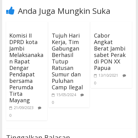
Anda Juga Mungkin Suka
Komisi II
Tujuh Hari
Cabor
DPRD kota
Kerja, Tim
Angkat
Jambi
Gabungan
Berat Jambi
Melaksanaka
Berhasil
sabet Perak
n Rapat
Tutup
di PON XX
Dengar
Ratusan
Papua
Pendapat
Sumur dan
13/10/2021
bersama
Puluhan
0
Perumda
Camp Ilegal
Tirta
15/05/2024
Mayang
0
21/09/2023
0
Tinggalkan Balasan