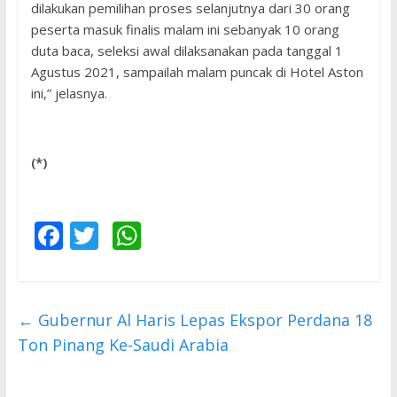
dilakukan pemilihan proses selanjutnya dari 30 orang
peserta masuk finalis malam ini sebanyak 10 orang
duta baca, seleksi awal dilaksanakan pada tanggal 1
Agustus 2021, sampailah malam puncak di Hotel Aston
ini,” jelasnya.
(*)
F
T
W
ac
w
h
e
itt
at
b
er
s
←
Gubernur Al Haris Lepas Ekspor Perdana 18
o
A
Ton Pinang Ke-Saudi Arabia
o
p