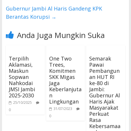
k
p
Gubernur Jambi Al Haris Gandeng KPK
Berantas Korupsi
→
Anda Juga Mungkin Suka
Terpilih
One Two
Semarak
Aklamasi,
Trees,
Pawai
Maskun
Komitmen
Pembangun
Sopwan
SKK Migas
an HUT RI
Nahkodai
Jaga
ke-80 di
JMSI Jambi
Keberlanjuta
Jambi:
2025-2030
n
Gubernur Al
Lingkungan
Haris Ajak
25/10/2025
Masyarakat
31/07/2023
0
Perkuat
0
Rasa
Kebersamaa