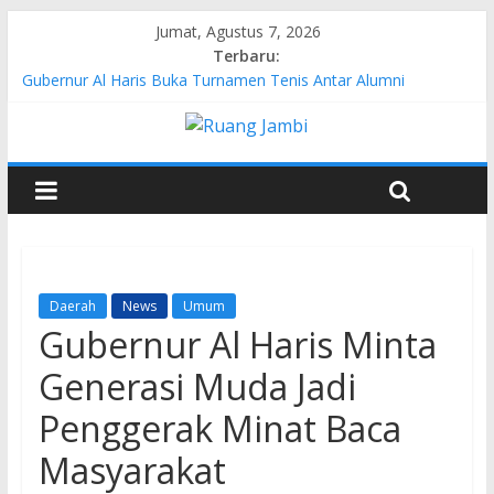
Jumat, Agustus 7, 2026
Terbaru:
Gubernur Al Haris Buka Turnamen Tenis Antar Alumni
Perguruan Tinggi ke-16 se-Indonesia di UNJA
Pertamina EP Jambi Imbau Masyarakat Tidak Beraktivitas di
Atas Jalur Pipa Migas Demi Keselamatan Bersama
Kasus Brigadir EWS: 4 Anggota Polisi Tersangka Resmi
Didampingi Pengacara Chris Januardi
Hj. Hesti Haris Dorong Lahirnya Wirausaha Muda Melalui
Pelatihan Batik Kontemporer PKW
Siap Dukung Kegiatan Hulu Migas, Kapolda Jambi Kunjungi
FSO 115
Daerah
News
Umum
Gubernur Al Haris Minta
Generasi Muda Jadi
Penggerak Minat Baca
Masyarakat