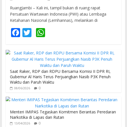
RuangJambi – Kali ini, tampil bukan di ruang rapat
Persatuan Wartawan Indonesia (PWI) atau Lembaga
Ketahanan Nasional (Lemhannas), melainkan di
F
T
W
ac
w
h
e
itt
at
b
er
s
o
A
Saat Raker, RDP dan RDPU Bersama Komisi II DPR RI,
o
p
Gubernur Al Haris Terus Perjuangkan Nasib P3K Penuh
Waktu dan Paruh Waktu
k
p
0
08/06/2026
Menteri IMIPAS Tegaskan Komitmen Berantas Peredaran
Narkotika di Lapas dan Rutan
0
13/04/2026