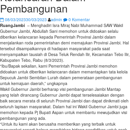
Pembangunan
08/03/2023
30/03/2023
admin
0 Komentar
RuangJambi
– Menghadiri Isra Miraj Nabi Muhammad SAW Wakil
Gubernur Jambi, Abdullah Sani memohon untuk didoakan selalu
diberikan kelancaran kepada Pemerintah Provinsi Jambi dalam
menjalankan roda pemerintahan demi memajukan Provinsi Jambi. Hal
tersebut disampaikannya di hadapan masyarakat pada saat
menyampaikan tausiah di Desa Teluk Rendah Ilir, Kecamatan Tebo Ilir,
Kabupaten Tebo, Rabu (8/3/2023).
“Ibu/Bapak sekalian, kami Pemerintah Provinsi Jambi memohon
didoakan untuk diberikan kelancaran dalam memantapkan tata kelola
Sepucuk Jambi Sembilan Lurah dalam pemerataan pembangunan
untuk kemajuan daerah,” ungkapnya
Wakil Gubernur Jambi berharap visi pembangunan Jambi Mantap
yang telah dirancang Gubernur Jambi dapat terselesaiakan dengan
baik secara merata di seluruh Provinsi Jambi dan dapat dinikmati oleh
seluruh lapisan masyarakat. Dalam hal ini Wakil Gubernur Jambi juga
memohon kepada Pj Bupati Aspan untuk membantu mewujudkan visi
pembangunan yang ada.
“Untuk itu kami akan berusaha memberikan yang terbaik untuk
masyarakat seperti halnya memikirkan bidang pendidikan untuk anak-