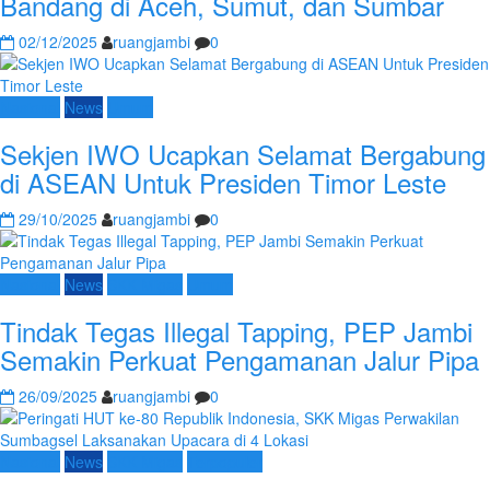
Bandang di Aceh, Sumut, dan Sumbar
02/12/2025
ruangjambi
0
Nasional
News
Umum
Sekjen IWO Ucapkan Selamat Bergabung
di ASEAN Untuk Presiden Timor Leste
29/10/2025
ruangjambi
0
Nasional
News
SKK Migas
Umum
Tindak Tegas Illegal Tapping, PEP Jambi
Semakin Perkuat Pengamanan Jalur Pipa
26/09/2025
ruangjambi
0
Nasional
News
SKK Migas
Terpopuler