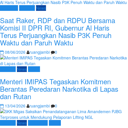
Advetorial
Nasional
News
Saat Raker, RDP dan RDPU Bersama
Komisi II DPR RI, Gubernur Al Haris
Terus Perjuangkan Nasib P3K Penuh
Waktu dan Paruh Waktu
08/06/2026
ruangjambi
0
Nasional
News
Umum
Menteri IMIPAS Tegaskan Komitmen
Berantas Peredaran Narkotika di Lapas
dan Rutan
13/04/2026
ruangjambi
0
Nasional
News
SKK Migas
Umum