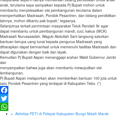
anak, terutama saya sampaikan kepada Pj Bupati mohon untuk
membantu menyelesaikan visi pembangunan terutama dalam
memperhatikan Madrasah, Pondok Pesantren, dan bidang pendidikan
lainnya, mohon dibantu pak bupati,” tegasnya.
Selanjutnya terkait permintaan masyarakat Teluk Rendah Ilir agar
dapat membantu untuk pembangunan mandi, cuci, kakus (MCK)
Madrasah Nurussaadah, Wagub Abdullah Sani langsung salurkan
bantuan berupa uang tunai kepada pengurus Madrasah yang
diharapkan dapat bermanfaat untuk memenuhi fasilitas Madrasah dan
dapat digunakan dengan baik dan layak.
Kemudian Pj Bupati Aspan menanggapi arahan Wakil Gubernur Jambi
dan
menyampaikan bahwa juga akan membantu mewujudkan visi
lembangunan,
Pj Bupati Aspan melaporkan akan memberikan bantuan 100 juta untuk
satu Pondok Pesantren yang terdapat di Kabupaten Tebo. (*)
Facebook
Twitter
←
Aktivitas PETI di Pelepat Kabupaten Bungo Masih Marak
WhatsApp