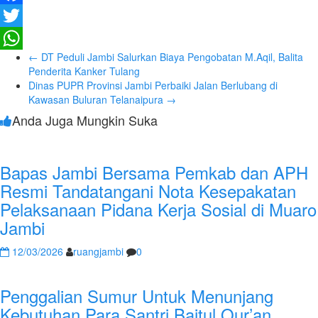
Facebook
Twitter
←
DT Peduli Jambi Salurkan Biaya Pengobatan M.Aqil, Balita
WhatsApp
Penderita Kanker Tulang
Dinas PUPR Provinsi Jambi Perbaiki Jalan Berlubang di
Kawasan Buluran Telanaipura
→
Anda Juga Mungkin Suka
Bapas Jambi Bersama Pemkab dan APH
Resmi Tandatangani Nota Kesepakatan
Pelaksanaan Pidana Kerja Sosial di Muaro
Jambi
12/03/2026
ruangjambi
0
Penggalian Sumur Untuk Menunjang
Kebutuhan Para Santri Baitul Qur’an