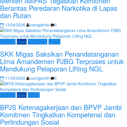
Menteri IMIPAS Tegaskan Komitmen
Berantas Peredaran Narkotika di Lapas
dan Rutan
13/04/2026
ruangjambi
0
Nasional
News
SKK Migas
Umum
SKK Migas Saksikan Penandatanganan
Lima Amandemen PJBG Terproses untuk
Mendukung Pelaporan Lifting NGL
11/03/2026
ruangjambi
0
Nasional
News
Umum
BPJS Ketenagakerjaan dan BPVP Jambi
Komitmen Tingkatkan Kompetensi dan
Perlindungan Sosial