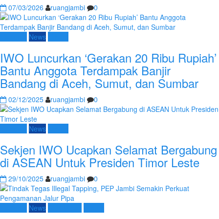
07/03/2026
ruangjambi
0
Nasional
News
Umum
IWO Luncurkan ‘Gerakan 20 Ribu Rupiah’
Bantu Anggota Terdampak Banjir
Bandang di Aceh, Sumut, dan Sumbar
02/12/2025
ruangjambi
0
Nasional
News
Umum
Sekjen IWO Ucapkan Selamat Bergabung
di ASEAN Untuk Presiden Timor Leste
29/10/2025
ruangjambi
0
Nasional
News
SKK Migas
Umum