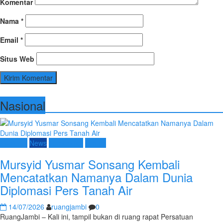
Komentar
Nama
*
Email
*
Situs Web
Nasional
Nasional
News
Terpopuler
Umum
Mursyid Yusmar Sonsang Kembali
Mencatatkan Namanya Dalam Dunia
Diplomasi Pers Tanah Air
14/07/2026
ruangjambi
0
RuangJambi – Kali ini, tampil bukan di ruang rapat Persatuan