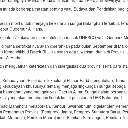
t bernaungnya Warisan Budaya Nusantara, dari Kerajaan Sriwijaya, Dh
 ini ada beberapa catatan penting yaitu Budaya dan Pendidikan bagi
san moril untuk menjaga kelestarian sungai Batanghari tersebut, teru
ebut Gubernur Al Haris.
liki potensi kekayaan alam untuk bisa masuk UNESCO yaitu Geopark M
imana sertifikat nya akan diserahkan pada bulan September di Maroc
emendikbud Ristek RI. Jika sudah ada 2 warisan dunia di Provinsi J
ur Al Haris.
menguatkan keterikatan dan sinergisitas dua provinsi serta para s
, Kebudayaan, Riset dan Teknolongi Hilmar Farid mengatakan, Tahun 2
 kebudayaan khususnya tentang menjaga lingkungan sungai sebagai b
si batanghari yang mengaktivasi Daerah Aliran Sungai dalam berbagai
usi yang akan membahas tindak lanjut pelestarian DAS Batanghari.
mad Mahendra melaporkan, Kenduri Swarnabhumi digelar oleh Kemente
kni Pemerintah Provinsi (Pemprov) Jambi, Pemprov Sumatera Barat, 
mkab Merangin, Pemkab Muarajambi, Pemkab Sarolangun, Pemkab Teb