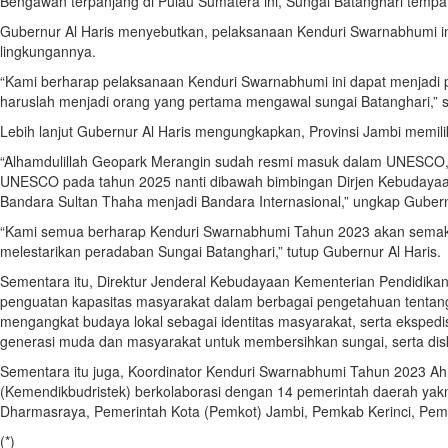
Bengawan terpanjang di Pulau Sumatera ini, Sungai Batanghari tempa
Gubernur Al Haris menyebutkan, pelaksanaan Kenduri Swarnabhumi ini
lingkungannya.
“Kami berharap pelaksanaan Kenduri Swarnabhumi ini dapat menjadi pe
haruslah menjadi orang yang pertama mengawal sungai Batanghari,” s
Lebih lanjut Gubernur Al Haris mengungkapkan, Provinsi Jambi memi
“Alhamdulillah Geopark Merangin sudah resmi masuk dalam UNESCO, d
UNESCO pada tahun 2025 nanti dibawah bimbingan Dirjen Kebudayaan K
Bandara Sultan Thaha menjadi Bandara Internasional,” ungkap Gubern
“Kami semua berharap Kenduri Swarnabhumi Tahun 2023 akan semakin 
melestarikan peradaban Sungai Batanghari,” tutup Gubernur Al Haris.
Sementara itu, Direktur Jenderal Kebudayaan Kementerian Pendidikan
penguatan kapasitas masyarakat dalam berbagai pengetahuan tentang
mengangkat budaya lokal sebagai identitas masyarakat, serta ekspedi
generasi muda dan masyarakat untuk membersihkan sungai, serta disk
Sementara itu juga, Koordinator Kenduri Swarnabhumi Tahun 2023 Ah
(Kemendikbudristek) berkolaborasi dengan 14 pemerintah daerah ya
Dharmasraya, Pemerintah Kota (Pemkot) Jambi, Pemkab Kerinci, Pe
(*)