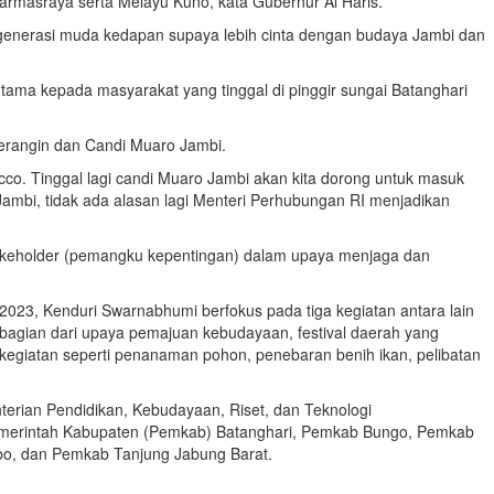
armasraya serta Melayu Kuno,”kata Gubernur Al Haris.
 generasi muda kedapan supaya lebih cinta dengan budaya Jambi dan
tama kepada masyarakat yang tinggal di pinggir sungai Batanghari
erangin dan Candi Muaro Jambi.
co. Tinggal lagi candi Muaro Jambi akan kita dorong untuk masuk
ambi, tidak ada alasan lagi Menteri Perhubungan RI menjadikan
takeholder (pemangku kepentingan) dalam upaya menjaga dan
023, Kenduri Swarnabhumi berfokus pada tiga kegiatan antara lain
agian dari upaya pemajuan kebudayaan, festival daerah yang
 kegiatan seperti penanaman pohon, penebaran benih ikan, pelibatan
rian Pendidikan, Kebudayaan, Riset, dan Teknologi
Pemerintah Kabupaten (Pemkab) Batanghari, Pemkab Bungo, Pemkab
o, dan Pemkab Tanjung Jabung Barat.