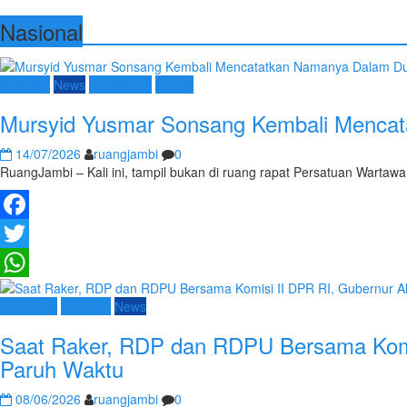
Nasional
Nasional
News
Terpopuler
Umum
Mursyid Yusmar Sonsang Kembali Mencat
14/07/2026
ruangjambi
0
RuangJambi – Kali ini, tampil bukan di ruang rapat Persatuan Warta
Facebook
Twitter
WhatsApp
Advetorial
Nasional
News
Saat Raker, RDP dan RDPU Bersama Komis
Paruh Waktu
08/06/2026
ruangjambi
0