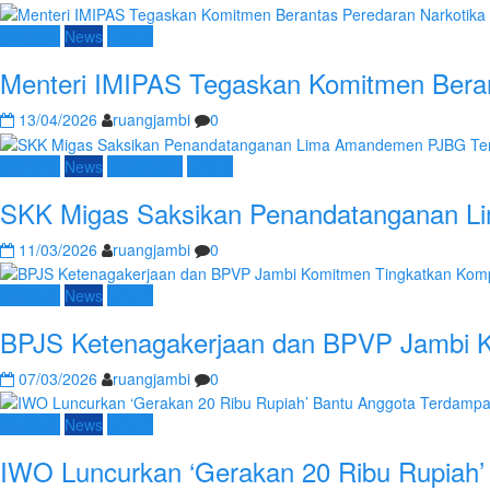
Nasional
News
Umum
Menteri IMIPAS Tegaskan Komitmen Beran
13/04/2026
ruangjambi
0
Nasional
News
SKK Migas
Umum
SKK Migas Saksikan Penandatanganan Li
11/03/2026
ruangjambi
0
Nasional
News
Umum
BPJS Ketenagakerjaan dan BPVP Jambi K
07/03/2026
ruangjambi
0
Nasional
News
Umum
IWO Luncurkan ‘Gerakan 20 Ribu Rupiah’