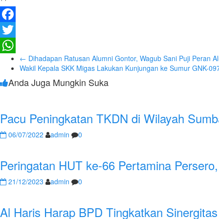
Facebook
Twitter
←
Dihadapan Ratusan Alumni Gontor, Wagub Sani Puji Peran A
WhatsApp
Wakil Kepala SKK Migas Lakukan Kunjungan ke Sumur GNK-097
Anda Juga Mungkin Suka
Pacu Peningkatan TKDN di Wilayah Sumba
06/07/2022
admin
0
Peringatan HUT ke-66 Pertamina Persero
21/12/2023
admin
0
Al Haris Harap BPD Tingkatkan Sinergit