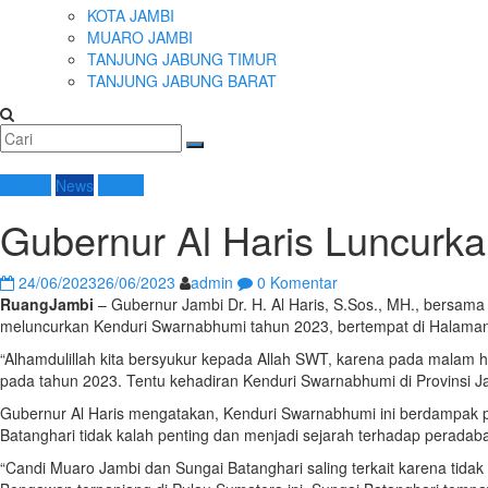
KOTA JAMBI
MUARO JAMBI
TANJUNG JABUNG TIMUR
TANJUNG JABUNG BARAT
Daerah
News
Umum
Gubernur Al Haris Luncurk
24/06/2023
26/06/2023
admin
0 Komentar
RuangJambi
– Gubernur Jambi Dr. H. Al Haris, S.Sos., MH., bersama
meluncurkan Kenduri Swarnabhumi tahun 2023, bertempat di Halaman
“Alhamdulillah kita bersyukur kepada Allah SWT, karena pada malam
pada tahun 2023. Tentu kehadiran Kenduri Swarnabhumi di Provinsi Ja
Gubernur Al Haris mengatakan, Kenduri Swarnabhumi ini berdampak po
Batanghari tidak kalah penting dan menjadi sejarah terhadap perada
“Candi Muaro Jambi dan Sungai Batanghari saling terkait karena tida