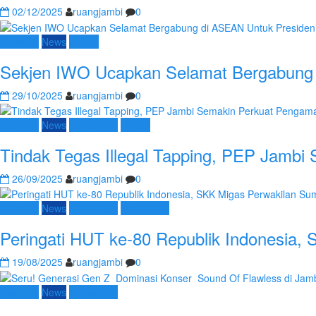
02/12/2025
ruangjambi
0
Nasional
News
Umum
Sekjen IWO Ucapkan Selamat Bergabung 
29/10/2025
ruangjambi
0
Nasional
News
SKK Migas
Umum
Tindak Tegas Illegal Tapping, PEP Jambi
26/09/2025
ruangjambi
0
Nasional
News
SKK Migas
Terpopuler
Peringati HUT ke-80 Republik Indonesia,
19/08/2025
ruangjambi
0
Nasional
News
Terpopuler