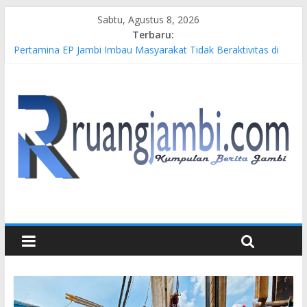
Sabtu, Agustus 8, 2026
Terbaru:
Pertamina EP Jambi Imbau Masyarakat Tidak Beraktivitas di
Atas Jalur Pipa Migas Demi Keselamatan Bersama
Kasus Brigadir EWS: 4 Anggota Polisi Tersangka Resmi
Didampingi Pengacara Chris Januardi
Hj. Hesti Haris Dorong Lahirnya Wirausaha Muda Melalui
Pelatihan Batik Kontemporer PKW
Siap Dukung Kegiatan Hulu Migas, Kapolda Jambi Kunjungi
FSO 115
Gubernur Al Haris Buka Turnamen Tenis Antar Alumni
Perguruan Tinggi ke-16 se-Indonesia di UNJA