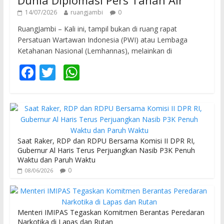
14/07/2026
ruangjambi
0
RuangJambi – Kali ini, tampil bukan di ruang rapat
Persatuan Wartawan Indonesia (PWI) atau Lembaga
Ketahanan Nasional (Lemhannas), melainkan di
F
T
W
ac
w
h
e
itt
at
b
er
s
o
A
Saat Raker, RDP dan RDPU Bersama Komisi II DPR RI,
o
p
Gubernur Al Haris Terus Perjuangkan Nasib P3K Penuh
Waktu dan Paruh Waktu
k
p
0
08/06/2026
Menteri IMIPAS Tegaskan Komitmen Berantas Peredaran
Narkotika di Lapas dan Rutan