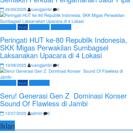
26/09/2025
ruangjambi
0
Nasional
News
SKK Migas
Terpopuler
Peringati HUT ke-80 Republik Indonesia,
SKK Migas Perwakilan Sumbagsel
Laksanakan Upacara di 4 Lokasi
19/08/2025
ruangjambi
0
Nasional
News
Terpopuler
Seru! Generasi Gen Z Dominasi Konser
Sound Of Flawless di Jambi
12/07/2025
admin
0
Iklan