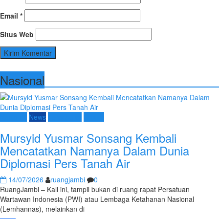
Email
*
Situs Web
Nasional
Nasional
News
Terpopuler
Umum
Mursyid Yusmar Sonsang Kembali
Mencatatkan Namanya Dalam Dunia
Diplomasi Pers Tanah Air
14/07/2026
ruangjambi
0
RuangJambi – Kali ini, tampil bukan di ruang rapat Persatuan
Wartawan Indonesia (PWI) atau Lembaga Ketahanan Nasional
(Lemhannas), melainkan di