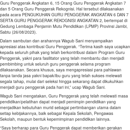
Guru Penggerak Angkatan 6, 15 Orang Guru Penggerak Angkatan 7
dan 5 Orang Guru Penggerak Rekognisi. Hal tersebut dilaksanakan
pada acara PENGUKUHAN GURU PENGGERAK ANGKATAN 6 DAN 7
SERTA GURU PENGGERAK REKOGNISI ANGKATAN 2, bertempat di
Gedung Lembaga Penjamin Mutu Pendidikan (LPMP) Provinsi Jambi,
Sabtu (26/08/2023).
Dalam sambutan dan arahannya Wagub Sani menyampaikan
apresiasi atas kontribusi Guru Penggerak. “Terima kasih saya ucapkan
kepada seluruh pihak yang telah berkontribusi dalam Program Guru
Penggerak, yakni para fasilitator yang telah membantu dan menjadi
pembimbing untuk seluruh guru penggerak selama program
dilaksanakan. Secara khusus, saya mengapresiasi para pahlawan
tanpa tanda jasa yakni bapak/ibu guru yang telah sukses melewati
segala tahap, mulai dari seleksi hingga sekarang dapat dikukuhkan
menjadi guru penggerak pada hari ini,” ucap Wagub Sani.
Wagub Sani mengatakan, Guru Penggerak yang telah melewati masa
pendidikan/pelatihan dapat menjadi pemimpin pendidikan yang
menjadikan kebutuhan murid sebagai pertimbangan utama dalam
setiap kebijakannya, baik sebagai Kepala Sekolah, Pengawas
Sekolah, maupun bentuk kepemimpinan pendidikan lainnya.
“Saya berharap para Guru Penggerak dapat memberikan gerakan