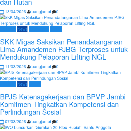
dan Rutan
13/04/2026
ruangjambi
0
Nasional
News
SKK Migas
Umum
SKK Migas Saksikan Penandatanganan
Lima Amandemen PJBG Terproses untuk
Mendukung Pelaporan Lifting NGL
11/03/2026
ruangjambi
0
Nasional
News
Umum
BPJS Ketenagakerjaan dan BPVP Jambi
Komitmen Tingkatkan Kompetensi dan
Perlindungan Sosial
07/03/2026
ruangjambi
0