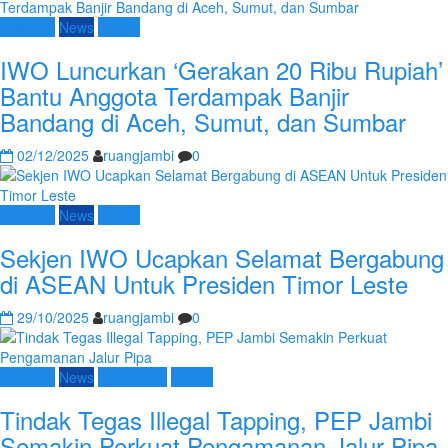
Nasional
News
Umum
IWO Luncurkan ‘Gerakan 20 Ribu Rupiah’
Bantu Anggota Terdampak Banjir
Bandang di Aceh, Sumut, dan Sumbar
02/12/2025
ruangjambi
0
Nasional
News
Umum
Sekjen IWO Ucapkan Selamat Bergabung
di ASEAN Untuk Presiden Timor Leste
29/10/2025
ruangjambi
0
Nasional
News
SKK Migas
Umum
Tindak Tegas Illegal Tapping, PEP Jambi
Semakin Perkuat Pengamanan Jalur Pipa