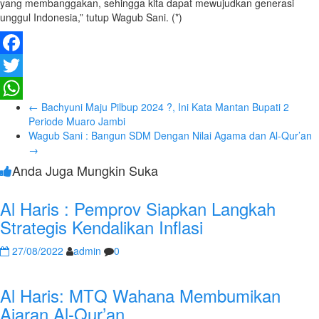
yang membanggakan, sehingga kita dapat mewujudkan generasi
unggul Indonesia,” tutup Wagub Sani. (*)
Facebook
Twitter
←
Bachyuni Maju Pilbup 2024 ?, Ini Kata Mantan Bupati 2
WhatsApp
Periode Muaro Jambi
Wagub Sani : Bangun SDM Dengan Nilai Agama dan Al-Qur’an
→
Anda Juga Mungkin Suka
Al Haris : Pemprov Siapkan Langkah
Strategis Kendalikan Inflasi
27/08/2022
admin
0
Al Haris: MTQ Wahana Membumikan
Ajaran Al-Qur’an