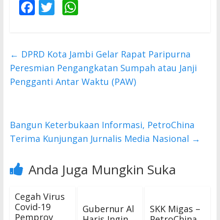
F
T
W
ac
w
h
e
itt
at
b
er
s
←
DPRD Kota Jambi Gelar Rapat Paripurna
o
A
Peresmian Pengangkatan Sumpah atau Janji
o
p
Pengganti Antar Waktu (PAW)
k
p
Bangun Keterbukaan Informasi, PetroChina
Terima Kunjungan Jurnalis Media Nasional
→
Anda Juga Mungkin Suka
Cegah Virus
Covid-19
Gubernur Al
SKK Migas –
Pemprov
Haris Ingin
PetroChina