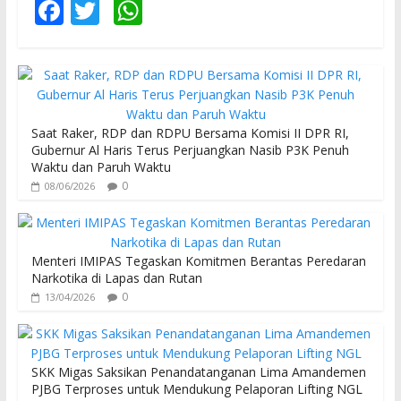
F
T
W
ac
w
h
e
itt
at
b
er
s
o
A
Saat Raker, RDP dan RDPU Bersama Komisi II DPR RI,
o
p
Gubernur Al Haris Terus Perjuangkan Nasib P3K Penuh
Waktu dan Paruh Waktu
k
p
0
08/06/2026
Menteri IMIPAS Tegaskan Komitmen Berantas Peredaran
Narkotika di Lapas dan Rutan
0
13/04/2026
SKK Migas Saksikan Penandatanganan Lima Amandemen
PJBG Terproses untuk Mendukung Pelaporan Lifting NGL