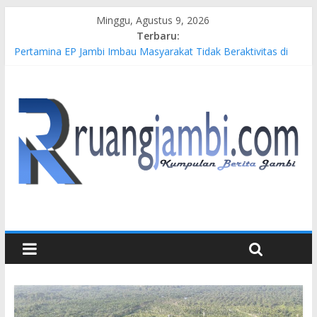
Minggu, Agustus 9, 2026
Terbaru:
Pertamina EP Jambi Imbau Masyarakat Tidak Beraktivitas di
Atas Jalur Pipa Migas Demi Keselamatan Bersama
Kasus Brigadir EWS: 4 Anggota Polisi Tersangka Resmi
Didampingi Pengacara Chris Januardi
Hj. Hesti Haris Dorong Lahirnya Wirausaha Muda Melalui
Pelatihan Batik Kontemporer PKW
Siap Dukung Kegiatan Hulu Migas, Kapolda Jambi Kunjungi
FSO 115
Gubernur Al Haris Buka Turnamen Tenis Antar Alumni
Perguruan Tinggi ke-16 se-Indonesia di UNJA