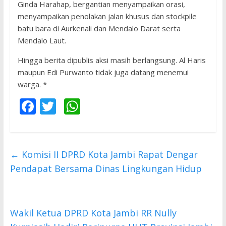
Ginda Harahap, bergantian menyampaikan orasi,
menyampaikan penolakan jalan khusus dan stockpile
batu bara di Aurkenali dan Mendalo Darat serta
Mendalo Laut.
Hingga berita dipublis aksi masih berlangsung. Al Haris
maupun Edi Purwanto tidak juga datang menemui
warga. *
F
T
W
ac
w
h
e
itt
at
b
er
s
←
Komisi II DPRD Kota Jambi Rapat Dengar
o
A
Pendapat Bersama Dinas Lingkungan Hidup
o
p
k
p
Wakil Ketua DPRD Kota Jambi RR Nully