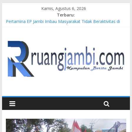
Kamis, Agustus 6, 2026
Terbaru:
Pertamina EP Jambi Imbau Masyarakat Tidak Beraktivitas di
Atas Jalur Pipa Migas Demi Keselamatan Bersama
Kasus Brigadir EWS: 4 Anggota Polisi Tersangka Resmi
Didampingi Pengacara Chris Januardi
Hj. Hesti Haris Dorong Lahirnya Wirausaha Muda Melalui
Pelatihan Batik Kontemporer PKW
Siap Dukung Kegiatan Hulu Migas, Kapolda Jambi Kunjungi
FSO 115
Gubernur Al Haris Buka Turnamen Tenis Antar Alumni
Perguruan Tinggi ke-16 se-Indonesia di UNJA