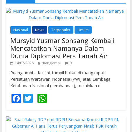
Nasional
News
Terpopuler
Umum
Mursyid Yusmar Sonsang Kembali
Mencatatkan Namanya Dalam
Dunia Diplomasi Pers Tanah Air
14/07/2026
ruangjambi
0
RuangJambi – Kali ini, tampil bukan di ruang rapat
Persatuan Wartawan Indonesia (PWI) atau Lembaga
Ketahanan Nasional (Lemhannas), melainkan di
F
T
W
ac
w
h
e
itt
at
b
er
s