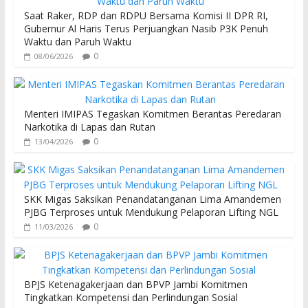
o
A
Saat Raker, RDP dan RDPU Bersama Komisi II DPR RI,
o
p
Gubernur Al Haris Terus Perjuangkan Nasib P3K Penuh
Waktu dan Paruh Waktu
k
p
0
08/06/2026
Menteri IMIPAS Tegaskan Komitmen Berantas Peredaran
Narkotika di Lapas dan Rutan
0
13/04/2026
SKK Migas Saksikan Penandatanganan Lima Amandemen
PJBG Terproses untuk Mendukung Pelaporan Lifting NGL
0
11/03/2026
BPJS Ketenagakerjaan dan BPVP Jambi Komitmen
Tingkatkan Kompetensi dan Perlindungan Sosial