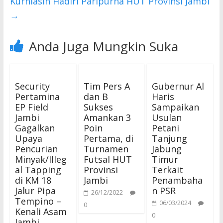
Kurniasih Hadiri Paripurna HUT Provinsi Jambi
→
Anda Juga Mungkin Suka
Security
Tim Pers A
Gubernur Al
Pertamina
dan B
Haris
EP Field
Sukses
Sampaikan
Jambi
Amankan 3
Usulan
Gagalkan
Poin
Petani
Upaya
Pertama, di
Tanjung
Pencurian
Turnamen
Jabung
Minyak/Illeg
Futsal HUT
Timur
al Tapping
Provinsi
Terkait
di KM 18
Jambi
Penambaha
Jalur Pipa
n PSR
26/12/2022
Tempino –
06/03/2024
0
Kenali Asam
0
Jambi