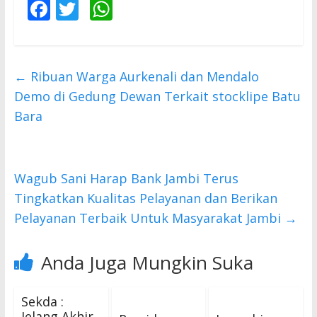
F
T
W
ac
w
h
e
itt
at
b
er
s
←
Ribuan Warga Aurkenali dan Mendalo
o
A
Demo di Gedung Dewan Terkait stocklipe Batu
o
p
Bara
k
p
Wagub Sani Harap Bank Jambi Terus
Tingkatkan Kualitas Pelayanan dan Berikan
Pelayanan Terbaik Untuk Masyarakat Jambi
→
Anda Juga Mungkin Suka
Sekda :
Jelang Akhir