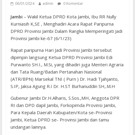
06/01/2024
admin
0 Komentar
Jambi
– Wakil Ketua DPRD Kota Jambi, Ibu RR Nully
Kurniasih K,SE , Menghadiri Acara Rapat Paripurna
DPRD Provinsi Jambi Dalam Rangka Memperingati Jadi
Provinsi Jambi ke-67 (6/1/23)
Rapat paripurna Hari Jadi Provinsi Jambi tersebut
dipimpin langsung Ketua DPRD Provinsi Jambi Edi
Purwanto SH.I., M.Si, yang dihadiri juga Menteri Agraria
dan Tata Ruang/Badan Pertanahan Nasional
(ATR/BPN) Marsekal TNI ( Purn ) Dr. Hadi Tjahjanto,
S.IP, Jaksa Agung R.I Dr. H.ST Burhanuddin SH,.M.H
Gubenur Jambi Dr.H.Alharis, S.Sos.,MH, Anggota DPR
RI dan DPD dapil Jambi, Forkopimda Provinsi Jambi,
Para Kepala Daerah Kabupaten/Kota se-Provinsi
Jambi, Ketua DPRD se- Provinsi Jambi dan tamu
undangan lainnya.