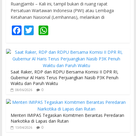
RuangJambi – Kali ini, tampil bukan di ruang rapat
Persatuan Wartawan Indonesia (PWI) atau Lembaga
Ketahanan Nasional (Lemhannas), melainkan di
F
T
W
ac
w
h
e
itt
at
b
er
s
o
A
Saat Raker, RDP dan RDPU Bersama Komisi II DPR RI,
o
p
Gubernur Al Haris Terus Perjuangkan Nasib P3K Penuh
Waktu dan Paruh Waktu
k
p
0
08/06/2026
Menteri IMIPAS Tegaskan Komitmen Berantas Peredaran
Narkotika di Lapas dan Rutan
0
13/04/2026