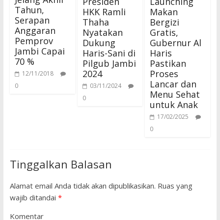
Presiden
Launching
Tahun,
HKK Ramli
Makan
Serapan
Thaha
Bergizi
Anggaran
Nyatakan
Gratis,
Pemprov
Dukung
Gubernur Al
Jambi Capai
Haris-Sani di
Haris
70 %
Pilgub Jambi
Pastikan
2024
Proses
12/11/2018
Lancar dan
0
03/11/2024
Menu Sehat
0
untuk Anak
17/02/2025
0
Tinggalkan Balasan
Alamat email Anda tidak akan dipublikasikan.
Ruas yang
wajib ditandai
*
Komentar