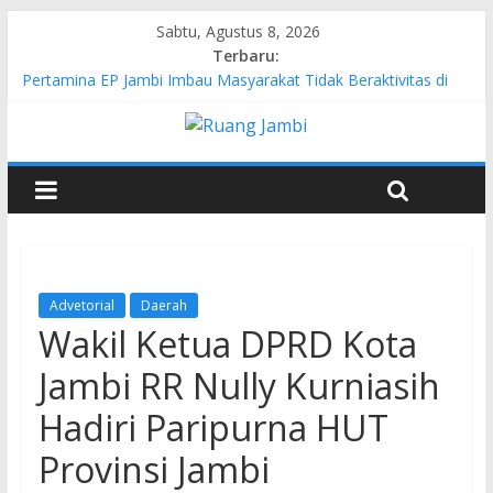
Sabtu, Agustus 8, 2026
Terbaru:
Pertamina EP Jambi Imbau Masyarakat Tidak Beraktivitas di
Atas Jalur Pipa Migas Demi Keselamatan Bersama
Kasus Brigadir EWS: 4 Anggota Polisi Tersangka Resmi
Didampingi Pengacara Chris Januardi
Hj. Hesti Haris Dorong Lahirnya Wirausaha Muda Melalui
Pelatihan Batik Kontemporer PKW
Siap Dukung Kegiatan Hulu Migas, Kapolda Jambi Kunjungi
FSO 115
Gubernur Al Haris Buka Turnamen Tenis Antar Alumni
Perguruan Tinggi ke-16 se-Indonesia di UNJA
Advetorial
Daerah
Wakil Ketua DPRD Kota
Jambi RR Nully Kurniasih
Hadiri Paripurna HUT
Provinsi Jambi