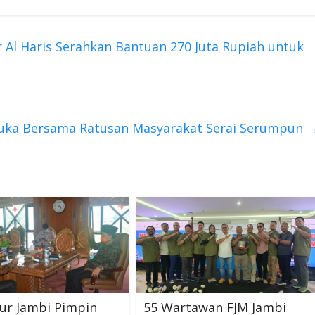
Al Haris Serahkan Bantuan 270 Juta Rupiah untuk
uka Bersama Ratusan Masyarakat Serai Serumpun
ur Jambi Pimpin
55 Wartawan FJM Jambi