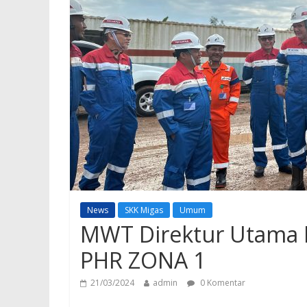
News
SKK Migas
Umum
MWT Direktur Utama 
PHR ZONA 1
21/03/2024
admin
0 Komentar