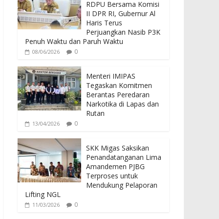
b
er
s
RDPU Bersama Komisi
o
A
II DPR RI, Gubernur Al
Haris Terus
o
p
Perjuangkan Nasib P3K
Penuh Waktu dan Paruh Waktu
k
p
0
08/06/2026
Menteri IMIPAS
Tegaskan Komitmen
Berantas Peredaran
Narkotika di Lapas dan
Rutan
0
13/04/2026
SKK Migas Saksikan
Penandatanganan Lima
Amandemen PJBG
Terproses untuk
Mendukung Pelaporan
Lifting NGL
0
11/03/2026