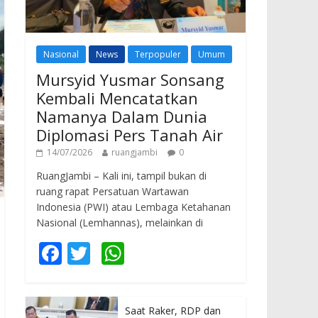
Nasional
News
Terpopuler
Umum
Mursyid Yusmar Sonsang
Kembali Mencatatkan
Namanya Dalam Dunia
Diplomasi Pers Tanah Air
14/07/2026
ruangjambi
0
RuangJambi – Kali ini, tampil bukan di
ruang rapat Persatuan Wartawan
Indonesia (PWI) atau Lembaga Ketahanan
Nasional (Lemhannas), melainkan di
F
T
W
ac
w
h
e
itt
at
Saat Raker, RDP dan