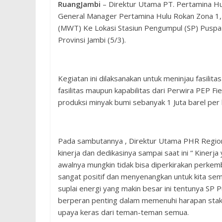
RuangJambi
– Direktur Utama PT. Pertamina Hu
General Manager Pertamina Hulu Rokan Zona 1
(MWT) Ke Lokasi Stasiun Pengumpul (SP) Puspa
Provinsi Jambi (5/3).
Kegiatan ini dilaksanakan untuk meninjau fasilit
fasilitas maupun kapabilitas dari Perwira PEP 
produksi minyak bumi sebanyak 1 Juta barel per
Pada sambutannya , Direktur Utama PHR Region
kinerja dan dedikasinya sampai saat ini “ Kinerj
awalnya mungkin tidak bisa diperkirakan perkem
sangat positif dan menyenangkan untuk kita s
suplai energi yang makin besar ini tentunya SP 
berperan penting dalam memenuhi harapan stakeho
upaya keras dari teman-teman semua.