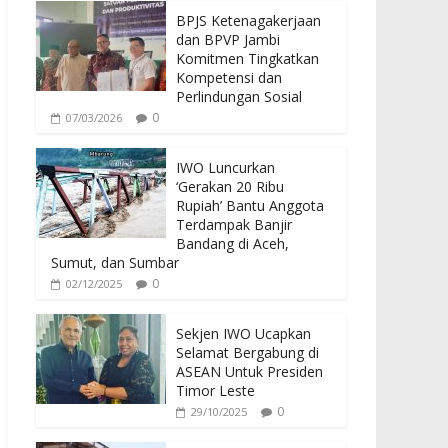
BPJS Ketenagakerjaan
dan BPVP Jambi
Komitmen Tingkatkan
Kompetensi dan
Perlindungan Sosial
0
07/03/2026
IWO Luncurkan
‘Gerakan 20 Ribu
Rupiah’ Bantu Anggota
Terdampak Banjir
Bandang di Aceh,
Sumut, dan Sumbar
0
02/12/2025
Sekjen IWO Ucapkan
Selamat Bergabung di
ASEAN Untuk Presiden
Timor Leste
0
29/10/2025