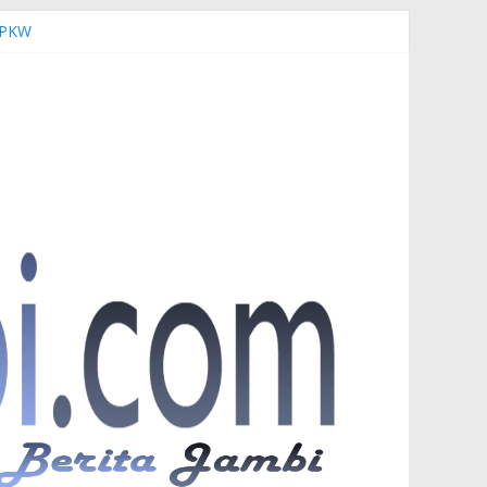
r PKW
esia di UNJA
emi Keselamatan Bersama
uardi