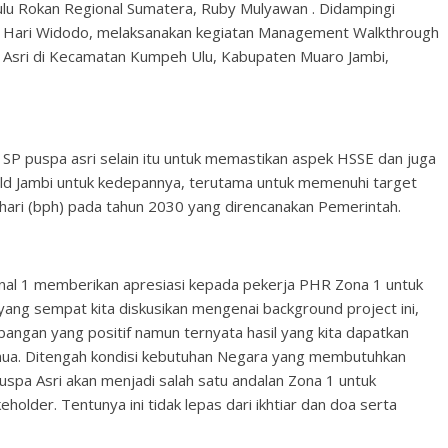
lu Rokan Regional Sumatera, Ruby Mulyawan . Didampingi
, Hari Widodo, melaksanakan kegiatan Management Walkthrough
 Asri di Kecamatan Kumpeh Ulu, Kabupaten Muaro Jambi,
as SP puspa asri selain itu untuk memastikan aspek HSSE dan juga
Field Jambi untuk kedepannya, terutama untuk memenuhi target
 hari (bph) pada tahun 2030 yang direncanakan Pemerintah.
al 1 memberikan apresiasi kepada pekerja PHR Zona 1 untuk
a yang sempat kita diskusikan mengenai background project ini,
bangan yang positif namun ternyata hasil yang kita dapatkan
emua. Ditengah kondisi kebutuhan Negara yang membutuhkan
Puspa Asri akan menjadi salah satu andalan Zona 1 untuk
lder. Tentunya ini tidak lepas dari ikhtiar dan doa serta