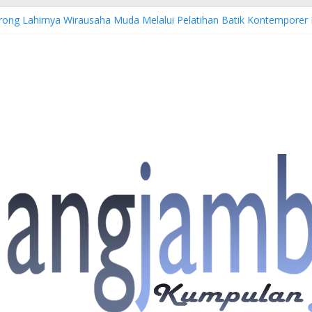
Dorong Lahirnya Wirausaha Muda Melalui Pelatihan Batik Kontempore
atan Hulu Migas, Kapolda Jambi Kunjungi FSO 115
 Buka Turnamen Tenis Antar Alumni Perguruan Tinggi ke-16 se-Indon
bi Imbau Masyarakat Tidak Beraktivitas di Atas Jalur Pipa Migas D
S: 4 Anggota Polisi Tersangka Resmi Didampingi Pengacara Chris Jan