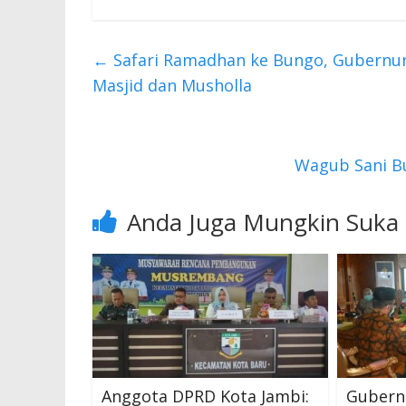
ac
w
h
e
itt
at
b
er
s
←
Safari Ramadhan ke Bungo, Gubernur 
o
A
Masjid dan Musholla
o
p
k
p
Wagub Sani B
Anda Juga Mungkin Suka
Anggota DPRD Kota Jambi:
Gubern