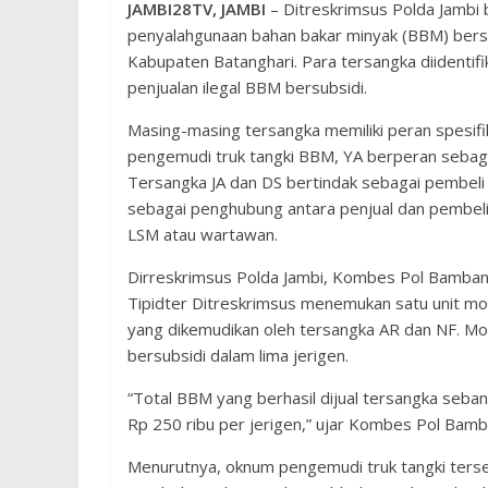
JAMBI28TV, JAMBI
– Ditreskrimsus Polda Jambi 
penyalahgunaan bahan bakar minyak (BBM) bersu
Kabupaten Batanghari. Para tersangka diidentifik
penjualan ilegal BBM bersubsidi.
Masing-masing tersangka memiliki peran spesifik
pengemudi truk tangki BBM, YA berperan sebag
Tersangka JA dan DS bertindak sebagai pembeli 
sebagai penghubung antara penjual dan pembeli 
LSM atau wartawan.
Dirreskrimsus Polda Jambi, Kombes Pol Bamba
Tipidter Ditreskrimsus menemukan satu unit mo
yang dikemudikan oleh tersangka AR dan NF. Mo
bersubsidi dalam lima jerigen.
“Total BBM yang berhasil dijual tersangka sebany
Rp 250 ribu per jerigen,” ujar Kombes Pol Ba
Menurutnya, oknum pengemudi truk tangki ters