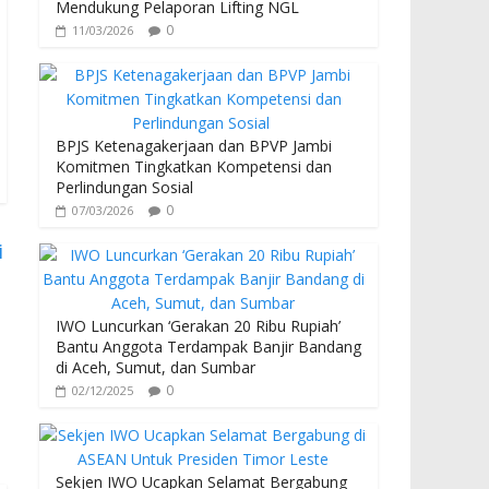
Mendukung Pelaporan Lifting NGL
0
11/03/2026
BPJS Ketenagakerjaan dan BPVP Jambi
Komitmen Tingkatkan Kompetensi dan
Perlindungan Sosial
0
07/03/2026
i
IWO Luncurkan ‘Gerakan 20 Ribu Rupiah’
Bantu Anggota Terdampak Banjir Bandang
di Aceh, Sumut, dan Sumbar
0
02/12/2025
Sekjen IWO Ucapkan Selamat Bergabung