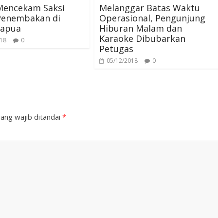
 Mencekam Saksi
Melanggar Batas Waktu
Penembakan di
Operasional, Pengunjung
Papua
Hiburan Malam dan
Karaoke Dibubarkan
018
0
Petugas
05/12/2018
0
ang wajib ditandai
*