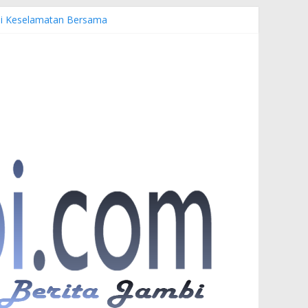
emi Keselamatan Bersama
nuardi
r PKW
esia di UNJA