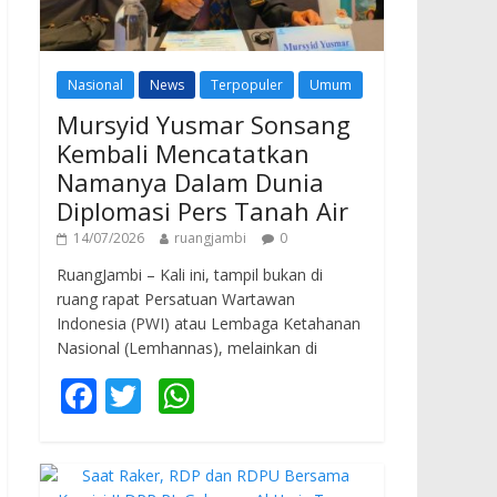
Nasional
News
Terpopuler
Umum
Mursyid Yusmar Sonsang
Kembali Mencatatkan
Namanya Dalam Dunia
Diplomasi Pers Tanah Air
14/07/2026
ruangjambi
0
RuangJambi – Kali ini, tampil bukan di
ruang rapat Persatuan Wartawan
Indonesia (PWI) atau Lembaga Ketahanan
Nasional (Lemhannas), melainkan di
F
T
W
ac
w
h
e
itt
at