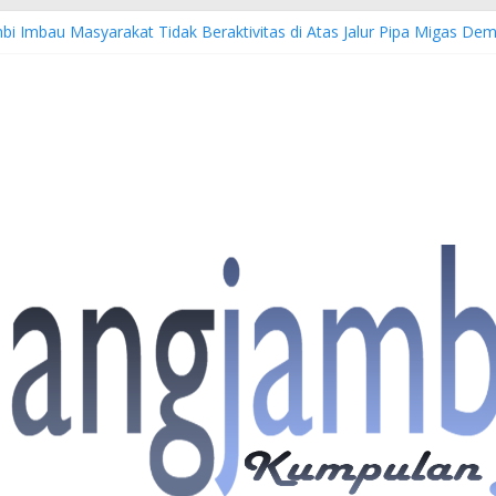
bi Imbau Masyarakat Tidak Beraktivitas di Atas Jalur Pipa Migas D
WS: 4 Anggota Polisi Tersangka Resmi Didampingi Pengacara Chris Ja
Dorong Lahirnya Wirausaha Muda Melalui Pelatihan Batik Kontempore
atan Hulu Migas, Kapolda Jambi Kunjungi FSO 115
s Buka Turnamen Tenis Antar Alumni Perguruan Tinggi ke-16 se-Indon