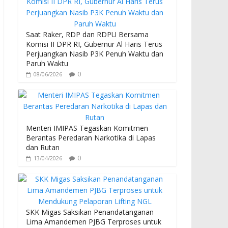
b
er
s
o
A
o
p
Saat Raker, RDP dan RDPU Bersama
Komisi II DPR RI, Gubernur Al Haris Terus
k
p
Perjuangkan Nasib P3K Penuh Waktu dan
Paruh Waktu
0
08/06/2026
Menteri IMIPAS Tegaskan Komitmen
Berantas Peredaran Narkotika di Lapas
dan Rutan
0
13/04/2026
SKK Migas Saksikan Penandatanganan
Lima Amandemen PJBG Terproses untuk