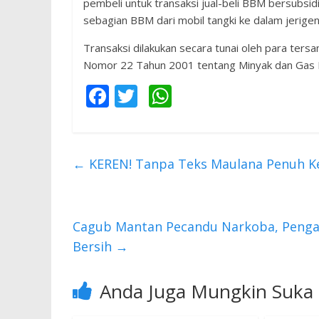
pembeli untuk transaksi jual-beli BBM bersubsid
sebagian BBM dari mobil tangki ke dalam jerige
Transaksi dilakukan secara tunai oleh para ter
Nomor 22 Tahun 2001 tentang Minyak dan Gas Bu
F
T
W
ac
w
h
e
itt
at
b
er
s
←
KEREN! Tanpa Teks Maulana Penuh Key
o
A
o
p
k
p
Cagub Mantan Pecandu Narkoba, Pengam
Bersih
→
Anda Juga Mungkin Suka