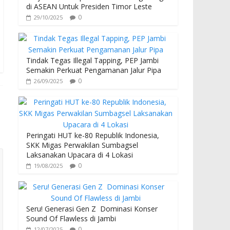
di ASEAN Untuk Presiden Timor Leste
0
29/10/2025
Tindak Tegas Illegal Tapping, PEP Jambi
Semakin Perkuat Pengamanan Jalur Pipa
0
26/09/2025
Peringati HUT ke-80 Republik Indonesia,
SKK Migas Perwakilan Sumbagsel
Laksanakan Upacara di 4 Lokasi
0
19/08/2025
Seru! Generasi Gen Z Dominasi Konser
Sound Of Flawless di Jambi
0
12/07/2025