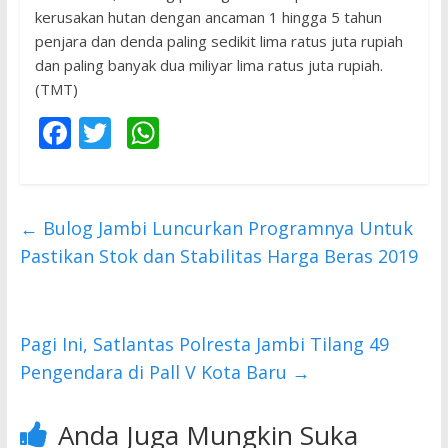
kerusakan hutan dengan ancaman 1 hingga 5 tahun
penjara dan denda paling sedikit lima ratus juta rupiah
dan paling banyak dua miliyar lima ratus juta rupiah.
(TMT)
F
T
W
ac
w
h
e
itt
at
b
er
s
←
Bulog Jambi Luncurkan Programnya Untuk
o
A
Pastikan Stok dan Stabilitas Harga Beras 2019
o
p
k
p
Pagi Ini, Satlantas Polresta Jambi Tilang 49
Pengendara di Pall V Kota Baru
→
Anda Juga Mungkin Suka