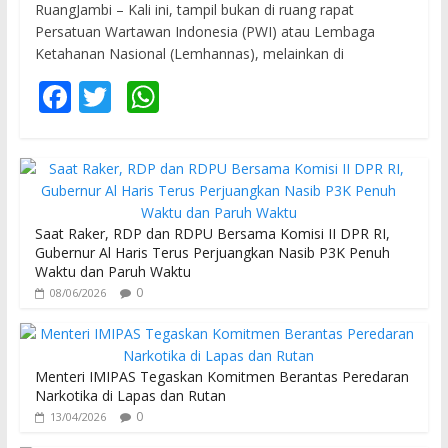
RuangJambi – Kali ini, tampil bukan di ruang rapat
Persatuan Wartawan Indonesia (PWI) atau Lembaga
Ketahanan Nasional (Lemhannas), melainkan di
F
T
W
ac
w
h
e
itt
at
b
er
s
o
A
Saat Raker, RDP dan RDPU Bersama Komisi II DPR RI,
o
p
Gubernur Al Haris Terus Perjuangkan Nasib P3K Penuh
Waktu dan Paruh Waktu
k
p
0
08/06/2026
Menteri IMIPAS Tegaskan Komitmen Berantas Peredaran
Narkotika di Lapas dan Rutan
0
13/04/2026