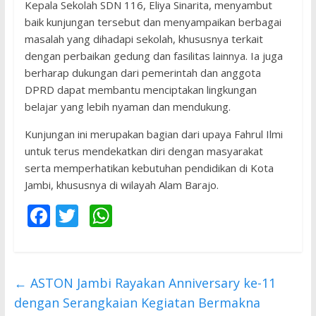
Kepala Sekolah SDN 116, Eliya Sinarita, menyambut
baik kunjungan tersebut dan menyampaikan berbagai
masalah yang dihadapi sekolah, khususnya terkait
dengan perbaikan gedung dan fasilitas lainnya. Ia juga
berharap dukungan dari pemerintah dan anggota
DPRD dapat membantu menciptakan lingkungan
belajar yang lebih nyaman dan mendukung.
Kunjungan ini merupakan bagian dari upaya Fahrul Ilmi
untuk terus mendekatkan diri dengan masyarakat
serta memperhatikan kebutuhan pendidikan di Kota
Jambi, khususnya di wilayah Alam Barajo.
F
T
W
ac
w
h
e
itt
at
b
er
s
←
ASTON Jambi Rayakan Anniversary ke-11
o
A
dengan Serangkaian Kegiatan Bermakna