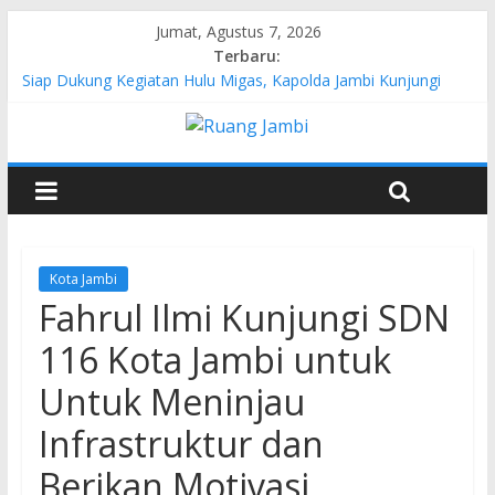
Jumat, Agustus 7, 2026
Terbaru:
Siap Dukung Kegiatan Hulu Migas, Kapolda Jambi Kunjungi
FSO 115
Gubernur Al Haris Buka Turnamen Tenis Antar Alumni
Perguruan Tinggi ke-16 se-Indonesia di UNJA
Pertamina EP Jambi Imbau Masyarakat Tidak Beraktivitas di
Atas Jalur Pipa Migas Demi Keselamatan Bersama
Kasus Brigadir EWS: 4 Anggota Polisi Tersangka Resmi
Didampingi Pengacara Chris Januardi
Hj. Hesti Haris Dorong Lahirnya Wirausaha Muda Melalui
Kota Jambi
Pelatihan Batik Kontemporer PKW
Fahrul Ilmi Kunjungi SDN
116 Kota Jambi untuk
Untuk Meninjau
Infrastruktur dan
Berikan Motivasi