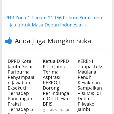
o
p
k
p
PHR Zona 1 Tanam 21.156 Pohon: Komitmen
Hijau untuk Masa Depan Indonesia
→
Anda Juga Mungkin Suka
DPRD Kota
Ketua DPRD
KEREN!
Jambi Gelar
Kota Jambi
Tanpa Teks
Paripurna
Terima
Maulana
Penyampaia
Aspirasi
Penuh
n Jawaban
PERKOJI,
Keyakinan
Eksekutif
Dorong
Sampaikan
Terhadap
Perlindunga
Visi Misi di
Pandangan
n Ojol Lewat
Debat
Fraksi
BPJS
Pilwako
Terhadap 5
Jambi
06/02/2026