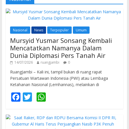
Nasional
News
Terpopuler
Umum
Mursyid Yusmar Sonsang Kembali
Mencatatkan Namanya Dalam
Dunia Diplomasi Pers Tanah Air
14/07/2026
ruangjambi
0
RuangJambi – Kali ini, tampil bukan di ruang rapat
Persatuan Wartawan Indonesia (PWI) atau Lembaga
Ketahanan Nasional (Lemhannas), melainkan di
F
T
W
ac
w
h
e
itt
at
b
er
s