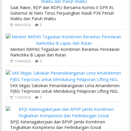
o
A
Saat Raker, RDP dan RDPU Bersama Komisi II DPR RI,
o
p
Gubernur Al Haris Terus Perjuangkan Nasib P3K Penuh
Waktu dan Paruh Waktu
k
p
0
08/06/2026
Menteri IMIPAS Tegaskan Komitmen Berantas Peredaran
Narkotika di Lapas dan Rutan
0
13/04/2026
SKK Migas Saksikan Penandatanganan Lima Amandemen
PJBG Terproses untuk Mendukung Pelaporan Lifting NGL
0
11/03/2026
BPJS Ketenagakerjaan dan BPVP Jambi Komitmen
Tingkatkan Kompetensi dan Perlindungan Sosial