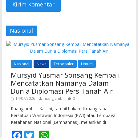
Nasional
Nasional
News
Terpopuler
Umum
Mursyid Yusmar Sonsang Kembali
Mencatatkan Namanya Dalam
Dunia Diplomasi Pers Tanah Air
14/07/2026
ruangjambi
0
RuangJambi – Kali ini, tampil bukan di ruang rapat
Persatuan Wartawan Indonesia (PWI) atau Lembaga
Ketahanan Nasional (Lemhannas), melainkan di
F
T
W