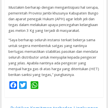
Mustakim berharap dengan mengantisipasi hal serupa,
pemerintah Provinsi Jambi khusunya Kabupaten Bungo
dan aparat penegak Hukum (APH) agar lebih jeli dan
tegas dalam melakukan upaya pencegahan kelangkaan
gas melon 3 Kg yang terjadi di masyarakat.
“Saya berharap seluruh instansi terkait bekerja sama
untuk segera membentuk satgas yang nantinya
bertugas memastikan stabilitas pasokan dan mendata
seluruh distributor untuk menyuplai kepada pengecer
yang jelas. Apabila nantinya ada pengecer yang
menjual harga gas di atas harga yang ditentukan (HET)
berikan sanksi yang tegas,” pungkasnya.
F
T
W
ac
w
h
e
itt
at