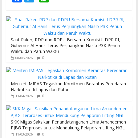
ac
w
h
e
itt
at
b
er
s
o
A
Saat Raker, RDP dan RDPU Bersama Komisi II DPR RI,
o
p
Gubernur Al Haris Terus Perjuangkan Nasib P3K Penuh
Waktu dan Paruh Waktu
k
p
0
08/06/2026
Menteri IMIPAS Tegaskan Komitmen Berantas Peredaran
Narkotika di Lapas dan Rutan
0
13/04/2026
SKK Migas Saksikan Penandatanganan Lima Amandemen
PJBG Terproses untuk Mendukung Pelaporan Lifting NGL
0
11/03/2026