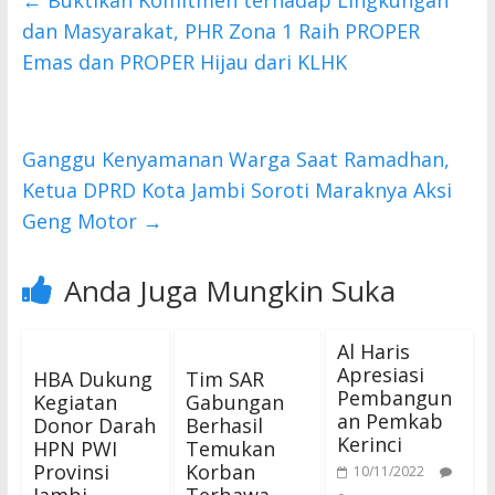
b
er
s
←
Buktikan Komitmen terhadap Lingkungan
o
A
dan Masyarakat, PHR Zona 1 Raih PROPER
o
p
Emas dan PROPER Hijau dari KLHK
k
p
Ganggu Kenyamanan Warga Saat Ramadhan,
Ketua DPRD Kota Jambi Soroti Maraknya Aksi
Geng Motor
→
Anda Juga Mungkin Suka
Al Haris
Apresiasi
HBA Dukung
Tim SAR
Pembangun
Kegiatan
Gabungan
an Pemkab
Donor Darah
Berhasil
Kerinci
HPN PWI
Temukan
Provinsi
Korban
10/11/2022