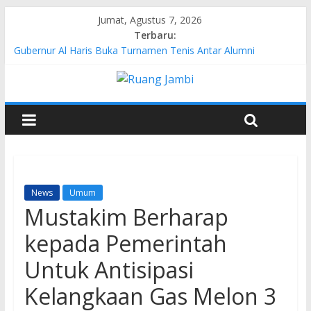
Jumat, Agustus 7, 2026
Terbaru:
Gubernur Al Haris Buka Turnamen Tenis Antar Alumni
Perguruan Tinggi ke-16 se-Indonesia di UNJA
Pertamina EP Jambi Imbau Masyarakat Tidak Beraktivitas di
Atas Jalur Pipa Migas Demi Keselamatan Bersama
Kasus Brigadir EWS: 4 Anggota Polisi Tersangka Resmi
Didampingi Pengacara Chris Januardi
Hj. Hesti Haris Dorong Lahirnya Wirausaha Muda Melalui
Pelatihan Batik Kontemporer PKW
Siap Dukung Kegiatan Hulu Migas, Kapolda Jambi Kunjungi
FSO 115
News
Umum
Mustakim Berharap
kepada Pemerintah
Untuk Antisipasi
Kelangkaan Gas Melon 3