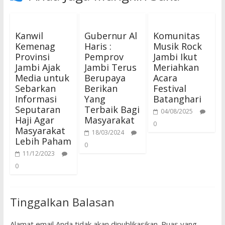
Kanwil
Gubernur Al
Komunitas
Kemenag
Haris :
Musik Rock
Provinsi
Pemprov
Jambi Ikut
Jambi Ajak
Jambi Terus
Meriahkan
Media untuk
Berupaya
Acara
Sebarkan
Berikan
Festival
Informasi
Yang
Batanghari
Seputaran
Terbaik Bagi
04/08/2025
Haji Agar
Masyarakat
0
Masyarakat
18/03/2024
Lebih Paham
0
11/12/2023
0
Tinggalkan Balasan
Alamat email Anda tidak akan dipublikasikan.
Ruas yang