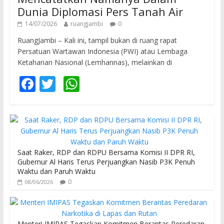
Dunia Diplomasi Pers Tanah Air
14/07/2026
ruangjambi
0
RuangJambi – Kali ini, tampil bukan di ruang rapat
Persatuan Wartawan Indonesia (PWI) atau Lembaga
Ketahanan Nasional (Lemhannas), melainkan di
F
T
W
ac
w
h
e
itt
at
b
er
s
o
A
Saat Raker, RDP dan RDPU Bersama Komisi II DPR RI,
o
p
Gubernur Al Haris Terus Perjuangkan Nasib P3K Penuh
Waktu dan Paruh Waktu
k
p
0
08/06/2026
Menteri IMIPAS Tegaskan Komitmen Berantas Peredaran