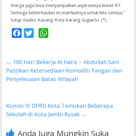
Warga juga bisa menyampaikan aspirasinya lewat RT.
Semoga keberhasilan ini manfaatnya untuk kita semua,”
tutup Kades Kasang Kota Karang Sugiarto. (*)
F
T
W
ac
w
h
e
itt
at
b
er
s
←
100 Hari Bekerja Al Haris – Abdullah Sani
o
A
Pastikan Ketersediaan Komoditi Pangan dan
o
p
Penyelesaian Batas Wilayah
k
p
Komisi IV DPRD Kota Temukan Beberapa
Sekolah di Kota Jambi Rusak
→
Anda Juga Mungkin Suka