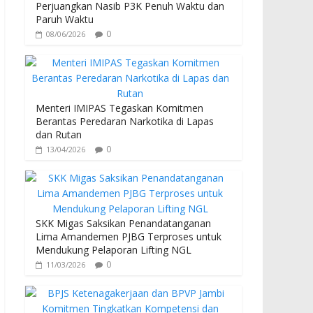
k
p
Perjuangkan Nasib P3K Penuh Waktu dan
Paruh Waktu
0
08/06/2026
Menteri IMIPAS Tegaskan Komitmen
Berantas Peredaran Narkotika di Lapas
dan Rutan
0
13/04/2026
SKK Migas Saksikan Penandatanganan
Lima Amandemen PJBG Terproses untuk
Mendukung Pelaporan Lifting NGL
0
11/03/2026