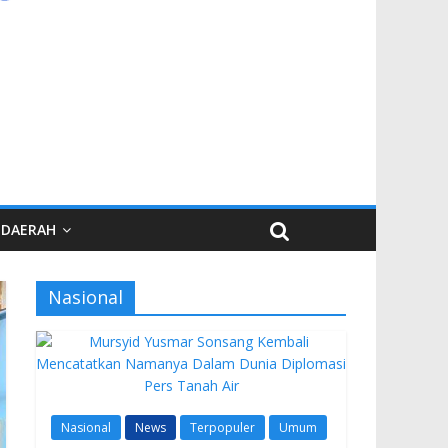
DAERAH
Nasional
Nasional
News
Terpopuler
Umum