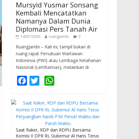
Mursyid Yusmar Sonsang
Kembali Mencatatkan
Namanya Dalam Dunia
Diplomasi Pers Tanah Air
14/07/2026
ruangjambi
0
RuangJambi – Kali ini, tampil bukan di
ruang rapat Persatuan Wartawan
Indonesia (PWI) atau Lembaga Ketahanan
Nasional (Lemhannas), melainkan di
F
T
W
ac
w
h
e
itt
at
b
er
s
o
A
o
p
Saat Raker, RDP dan RDPU Bersama
Komisi II DPR RI, Gubernur Al Haris Terus