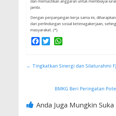
dan memastikan anggaran untuk membiayai iura
Jambi.
Dengan perpanjangan kerja sama ini, diharapk
dari perlindungan sosial ketenagakerjaan, seh
masyarakat. (*)
F
T
W
ac
w
h
e
itt
at
b
er
s
←
Tingkatkan Sinergi dan Silaturahmi
o
A
o
p
k
p
BMKG Beri Peringatan Pote
Anda Juga Mungkin Suka