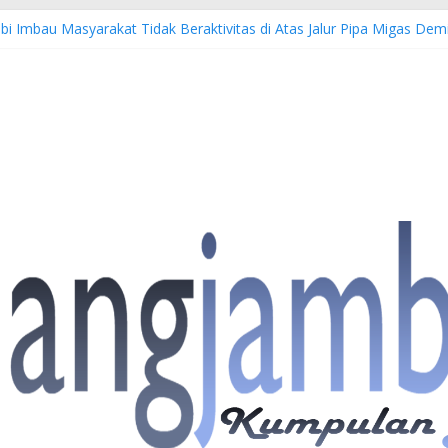
bi Imbau Masyarakat Tidak Beraktivitas di Atas Jalur Pipa Migas D
S: 4 Anggota Polisi Tersangka Resmi Didampingi Pengacara Chris Jan
Dorong Lahirnya Wirausaha Muda Melalui Pelatihan Batik Kontempore
atan Hulu Migas, Kapolda Jambi Kunjungi FSO 115
 Buka Turnamen Tenis Antar Alumni Perguruan Tinggi ke-16 se-Indon