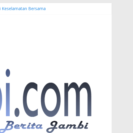
emi Keselamatan Bersama
uardi
r PKW
esia di UNJA