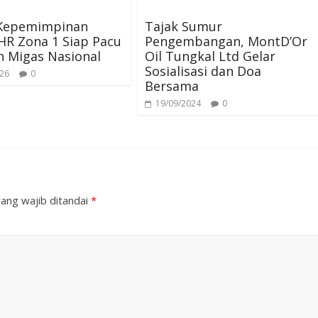
Kepemimpinan
Tajak Sumur
HR Zona 1 Siap Pacu
Pengembangan, MontD’Or
n Migas Nasional
Oil Tungkal Ltd Gelar
Sosialisasi dan Doa
026
0
Bersama
19/09/2024
0
ang wajib ditandai
*