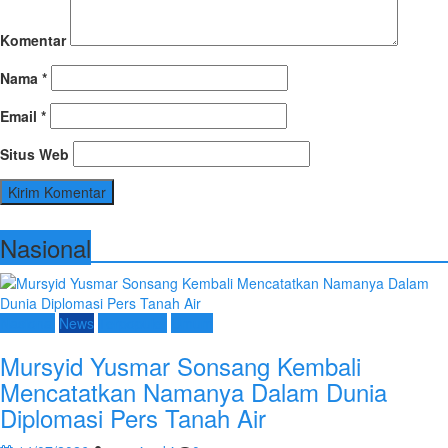
Komentar
Nama
*
Email
*
Situs Web
Nasional
Nasional
News
Terpopuler
Umum
Mursyid Yusmar Sonsang Kembali
Mencatatkan Namanya Dalam Dunia
Diplomasi Pers Tanah Air