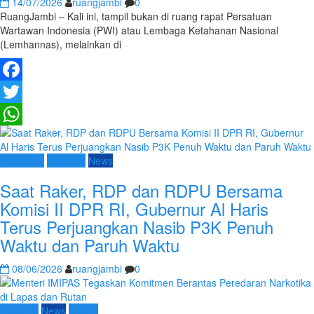
14/07/2026
ruangjambi
0
RuangJambi – Kali ini, tampil bukan di ruang rapat Persatuan
Wartawan Indonesia (PWI) atau Lembaga Ketahanan Nasional
(Lemhannas), melainkan di
Facebook
Twitter
WhatsApp
Advetorial
Nasional
News
Saat Raker, RDP dan RDPU Bersama
Komisi II DPR RI, Gubernur Al Haris
Terus Perjuangkan Nasib P3K Penuh
Waktu dan Paruh Waktu
08/06/2026
ruangjambi
0
Nasional
News
Umum