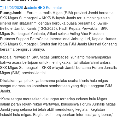
14/03/2025
admin
0 Komentar
RuangJambi
– Forum Jurnalis Migas (FJM) provinsi Jambi bersama
SKK Migas Sumbagsel – KKKS Wilayah Jambi terus meningkatkan
sinergi dan silaturahmi dengan berbuka puasa bersama di Swiss-
Belhotel Jambi, Kamis (13/3/2025). Hadir Kepala Perwakilan SKK
Migas Sumbagsel Yunianto, Alfiani selaku Acting Vice Presiden
Business Support PetroChina International Jabung Ltd, Kepala Humas
SKK Migas Sumbagsel, Syafei dan Ketua FJM Jambi Mursyid Sonsang
bersama pengurus lainnya.
Kepala Perwakilan SKK Migas Sumbagsel Yunianto menyampaikan
bahwa acara bertujuan untuk meningkatkan tali silaturrahmi antara
SKK Migas Sumbagsel – KKKS wilayah Jambi bersama Forum Jurnalis
Migas (FJM) provinsi Jambi.
Dikatakannya, pihaknya bersama pelaku usaha bisnis hulu migas
sangat merasakan kontribusi pemberitaan yang diliput anggota FJM
Jambi.
“Kami sangat merasakan dukungan terhadap industri hulu Migas
dalam peran rekan-rekan wartawan, khususnya Forum Jurnalis Migas
Jambi yang selama ini telah aktif mendukung kegiatan-kegiatan
industri hulu migas. Begitu aktif menyebarkan informasi yang benar,”