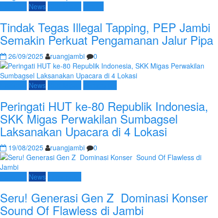
Nasional
News
SKK Migas
Umum
Tindak Tegas Illegal Tapping, PEP Jambi
Semakin Perkuat Pengamanan Jalur Pipa
26/09/2025
ruangjambi
0
Nasional
News
SKK Migas
Terpopuler
Peringati HUT ke-80 Republik Indonesia,
SKK Migas Perwakilan Sumbagsel
Laksanakan Upacara di 4 Lokasi
19/08/2025
ruangjambi
0
Nasional
News
Terpopuler
Seru! Generasi Gen Z Dominasi Konser
Sound Of Flawless di Jambi