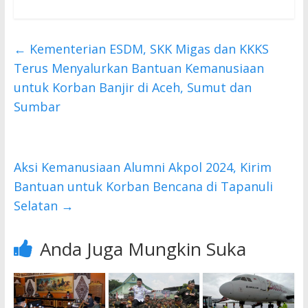
ac
w
h
e
itt
at
b
er
s
←
Kementerian ESDM, SKK Migas dan KKKS
o
A
Terus Menyalurkan Bantuan Kemanusiaan
o
p
untuk Korban Banjir di Aceh, Sumut dan
Sumbar
k
p
Aksi Kemanusiaan Alumni Akpol 2024, Kirim
Bantuan untuk Korban Bencana di Tapanuli
Selatan
→
Anda Juga Mungkin Suka