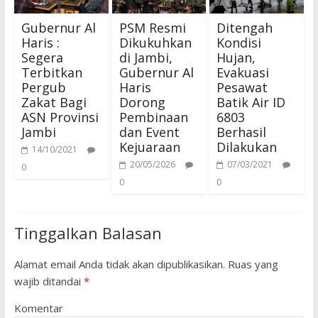
Gubernur Al
PSM Resmi
Ditengah
Haris :
Dikukuhkan
Kondisi
Segera
di Jambi,
Hujan,
Terbitkan
Gubernur Al
Evakuasi
Pergub
Haris
Pesawat
Zakat Bagi
Dorong
Batik Air ID
ASN Provinsi
Pembinaan
6803
Jambi
dan Event
Berhasil
Kejuaraan
Dilakukan
14/10/2021
20/05/2026
07/03/2021
0
0
0
Tinggalkan Balasan
Alamat email Anda tidak akan dipublikasikan.
Ruas yang
wajib ditandai
*
Komentar