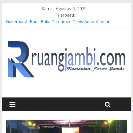
Kamis, Agustus 6, 2026
Terbaru:
Gubernur Al Haris Buka Turnamen Tenis Antar Alumni
Perguruan Tinggi ke-16 se-Indonesia di UNJA
Pertamina EP Jambi Imbau Masyarakat Tidak Beraktivitas di
Atas Jalur Pipa Migas Demi Keselamatan Bersama
Kasus Brigadir EWS: 4 Anggota Polisi Tersangka Resmi
Didampingi Pengacara Chris Januardi
Hj. Hesti Haris Dorong Lahirnya Wirausaha Muda Melalui
Pelatihan Batik Kontemporer PKW
Siap Dukung Kegiatan Hulu Migas, Kapolda Jambi Kunjungi
FSO 115