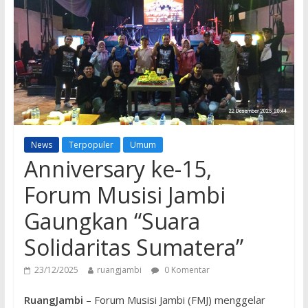
News
Terpopuler
Umum
Anniversary ke-15,
Forum Musisi Jambi
Gaungkan “Suara
Solidaritas Sumatera”
23/12/2025
ruangjambi
0 Komentar
RuangJambi
– Forum Musisi Jambi (FMJ) menggelar