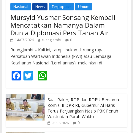
Nasional
News
Terpopuler
Umum
Mursyid Yusmar Sonsang Kembali
Mencatatkan Namanya Dalam
Dunia Diplomasi Pers Tanah Air
14/07/2026
ruangjambi
0
RuangJambi – Kali ini, tampil bukan di ruang rapat
Persatuan Wartawan Indonesia (PWI) atau Lembaga
Ketahanan Nasional (Lemhannas), melainkan di
F
T
W
ac
w
h
e
itt
at
Saat Raker, RDP dan RDPU Bersama
b
er
s
Komisi II DPR RI, Gubernur Al Haris
o
A
Terus Perjuangkan Nasib P3K Penuh
Waktu dan Paruh Waktu
o
p
0
08/06/2026
k
p