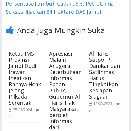
PersentaseTumbuh Capai 95%, PetroChina
SuksesHijaukan 34 Hektare DAS Jambi
→
Anda Juga Mungkin Suka
Ketua JMSI
Apresiasi
Al Haris:
Provinsi
Malam
Satpol PP,
Jambi Dodi
Anugerah
Damkar dan
Irawan
Keterbukaan
Satlinmas
Ingatkan
Informasi
Harus
Bahaya Hoax
Badan
Tingkatkan
Jelang
Publik,
Kesiapan
Pilkada
Gubernur Al
Siagaan
Serentak
Haris: Hak
13/03/2023
Masyarakat
25/06/2024
0
peroleh
0
Informasi
dari