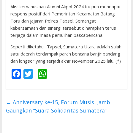
Aksi kemanusiaan Alumni Akpol 2024 itu pun mendapat
respons positif dari Pemerintah Kecamatan Batang
Toru dan jajaran Polres Tapsel. Semangat
kebersamaan dan sinergi tersebut diharapkan terus
terjaga dalam masa pemulihan pascabencana.
Seperti diketahui, Tapsel, Sumatera Utara adalah salah
satu daerah terdampak parah bencana banjir bandang
dan longsor yang terjadi akhir November 2025 lalu. (*)
F
T
W
ac
w
h
e
itt
at
b
er
s
←
Anniversary ke-15, Forum Musisi Jambi
o
A
Gaungkan “Suara Solidaritas Sumatera”
o
p
k
p