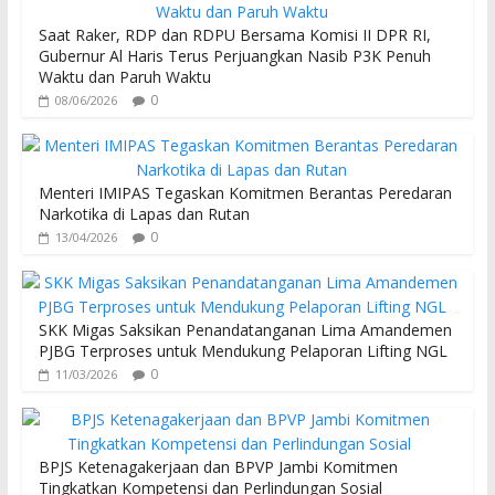
o
A
Saat Raker, RDP dan RDPU Bersama Komisi II DPR RI,
o
p
Gubernur Al Haris Terus Perjuangkan Nasib P3K Penuh
Waktu dan Paruh Waktu
k
p
0
08/06/2026
Menteri IMIPAS Tegaskan Komitmen Berantas Peredaran
Narkotika di Lapas dan Rutan
0
13/04/2026
SKK Migas Saksikan Penandatanganan Lima Amandemen
PJBG Terproses untuk Mendukung Pelaporan Lifting NGL
0
11/03/2026
BPJS Ketenagakerjaan dan BPVP Jambi Komitmen
Tingkatkan Kompetensi dan Perlindungan Sosial