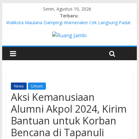
Senin, Agustus 10, 2026
Terbaru:
Walikota Maulana Dampingi Wamenaker Cek Langsung Padat
Karya di Kelurahan Simpang Tiga Sipin
Pertamina EP Jambi Imbau Masyarakat Tidak Beraktivitas di
Atas Jalur Pipa Migas Demi Keselamatan Bersama
Kasus Brigadir EWS: 4 Anggota Polisi Tersangka Resmi
Didampingi Pengacara Chris Januardi
Hj. Hesti Haris Dorong Lahirnya Wirausaha Muda Melalui
Pelatihan Batik Kontemporer PKW
Siap Dukung Kegiatan Hulu Migas, Kapolda Jambi Kunjungi
FSO 115
News
Umum
Aksi Kemanusiaan
Alumni Akpol 2024, Kirim
Bantuan untuk Korban
Bencana di Tapanuli