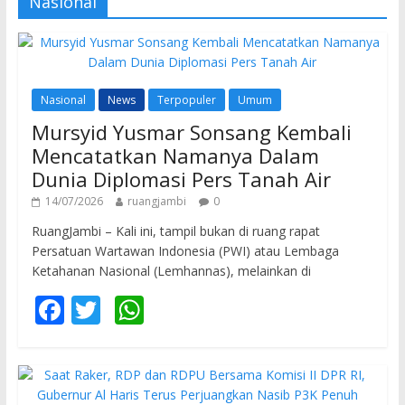
Nasional
Nasional
News
Terpopuler
Umum
Mursyid Yusmar Sonsang Kembali
Mencatatkan Namanya Dalam
Dunia Diplomasi Pers Tanah Air
14/07/2026
ruangjambi
0
RuangJambi – Kali ini, tampil bukan di ruang rapat
Persatuan Wartawan Indonesia (PWI) atau Lembaga
Ketahanan Nasional (Lemhannas), melainkan di
F
T
W
ac
w
h
e
itt
at
b
er
s