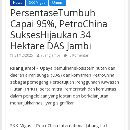
News
SKK Migas
Umum
PersentaseTumbuh
Capai 95%, PetroChina
SuksesHijaukan 34
Hektare DAS Jambi
31/12/2025
ruangjambi
0 Komentar
RuangJambi
– Upaya pemulihanekosistem hutan dan
daerah aliran sungai (DAS) dan komitmen PetroChina
sebagai pemegang Persetujuan Penggunaan Kawasan
Hutan (PPKH) serta mitra Pemerintah dan komunitas
dalam pengelolaan yang lestari dan berkelanjutan
menunjukkanhasil yang signifikan.
SKK Migas – PetroChina International Jabung Ltd.