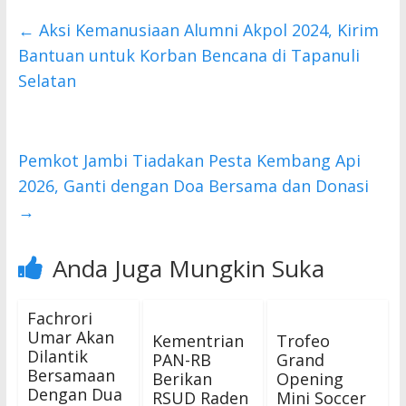
e
itt
at
b
er
s
←
Aksi Kemanusiaan Alumni Akpol 2024, Kirim
o
A
Bantuan untuk Korban Bencana di Tapanuli
o
p
Selatan
k
p
Pemkot Jambi Tiadakan Pesta Kembang Api
2026, Ganti dengan Doa Bersama dan Donasi
→
Anda Juga Mungkin Suka
Fachrori
Umar Akan
Kementrian
Trofeo
Dilantik
PAN-RB
Grand
Bersamaan
Berikan
Opening
Dengan Dua
RSUD Raden
Mini Soccer