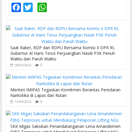
F
T
W
ac
w
h
e
itt
at
b
er
s
o
A
Saat Raker, RDP dan RDPU Bersama Komisi II DPR RI,
o
p
Gubernur Al Haris Terus Perjuangkan Nasib P3K Penuh
Waktu dan Paruh Waktu
k
p
0
08/06/2026
Menteri IMIPAS Tegaskan Komitmen Berantas Peredaran
Narkotika di Lapas dan Rutan
0
13/04/2026
SKK Migas Saksikan Penandatanganan Lima Amandemen
PJBG Terproses untuk Mendukung Pelaporan Lifting NGL