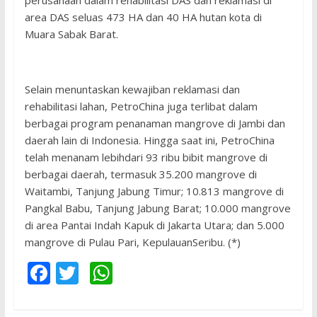
perusahaan dalam rehabilitasi DAS dan reklamasi di
area DAS seluas 473 HA dan 40 HA hutan kota di
Muara Sabak Barat.
Selain menuntaskan kewajiban reklamasi dan
rehabilitasi lahan, PetroChina juga terlibat dalam
berbagai program penanaman mangrove di Jambi dan
daerah lain di Indonesia. Hingga saat ini, PetroChina
telah menanam lebihdari 93 ribu bibit mangrove di
berbagai daerah, termasuk 35.200 mangrove di
Waitambi, Tanjung Jabung Timur; 10.813 mangrove di
Pangkal Babu, Tanjung Jabung Barat; 10.000 mangrove
di area Pantai Indah Kapuk di Jakarta Utara; dan 5.000
mangrove di Pulau Pari, KepulauanSeribu. (*)
F
T
W
ac
w
h