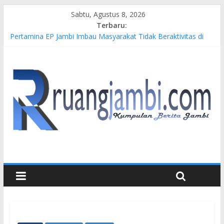
Sabtu, Agustus 8, 2026
Terbaru:
Pertamina EP Jambi Imbau Masyarakat Tidak Beraktivitas di
Atas Jalur Pipa Migas Demi Keselamatan Bersama
Kasus Brigadir EWS: 4 Anggota Polisi Tersangka Resmi
Didampingi Pengacara Chris Januardi
Hj. Hesti Haris Dorong Lahirnya Wirausaha Muda Melalui
Pelatihan Batik Kontemporer PKW
Siap Dukung Kegiatan Hulu Migas, Kapolda Jambi Kunjungi
FSO 115
Gubernur Al Haris Buka Turnamen Tenis Antar Alumni
Perguruan Tinggi ke-16 se-Indonesia di UNJA