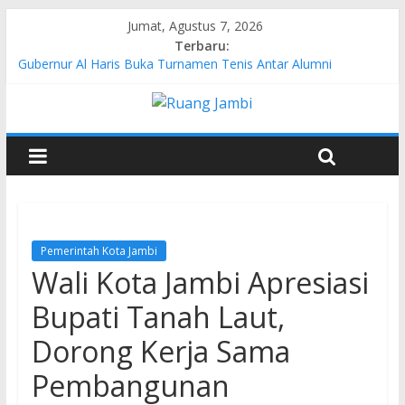
Jumat, Agustus 7, 2026
Terbaru:
Gubernur Al Haris Buka Turnamen Tenis Antar Alumni
Perguruan Tinggi ke-16 se-Indonesia di UNJA
Pertamina EP Jambi Imbau Masyarakat Tidak Beraktivitas di
Atas Jalur Pipa Migas Demi Keselamatan Bersama
Kasus Brigadir EWS: 4 Anggota Polisi Tersangka Resmi
Didampingi Pengacara Chris Januardi
Hj. Hesti Haris Dorong Lahirnya Wirausaha Muda Melalui
Pelatihan Batik Kontemporer PKW
Siap Dukung Kegiatan Hulu Migas, Kapolda Jambi Kunjungi
FSO 115
Pemerintah Kota Jambi
Wali Kota Jambi Apresiasi
Bupati Tanah Laut,
Dorong Kerja Sama
Pembangunan