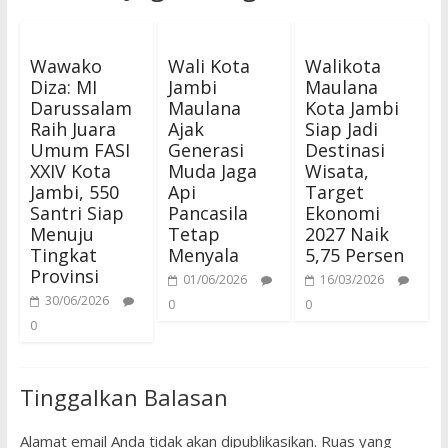
Wawako
Wali Kota
Walikota
Diza: ​MI
Jambi
Maulana
Darussalam
Maulana
Kota Jambi
Raih Juara
Ajak
Siap Jadi
Umum FASI
Generasi
Destinasi
XXIV Kota
Muda Jaga
Wisata,
Jambi, 550
Api
Target
Santri Siap
Pancasila
Ekonomi
Menuju
Tetap
2027 Naik
Tingkat
Menyala
5,75 Persen
Provinsi
01/06/2026
16/03/2026
30/06/2026
0
0
0
Tinggalkan Balasan
Alamat email Anda tidak akan dipublikasikan.
Ruas yang