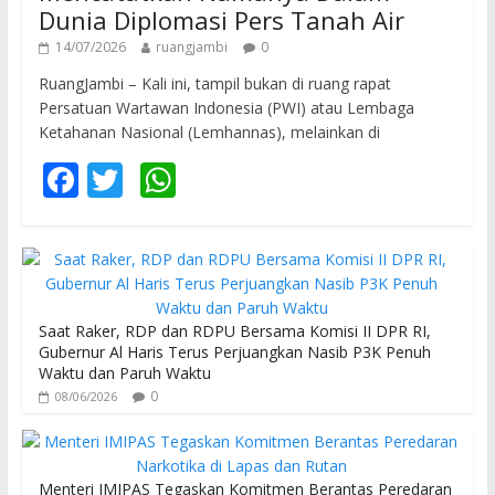
Dunia Diplomasi Pers Tanah Air
14/07/2026
ruangjambi
0
RuangJambi – Kali ini, tampil bukan di ruang rapat
Persatuan Wartawan Indonesia (PWI) atau Lembaga
Ketahanan Nasional (Lemhannas), melainkan di
F
T
W
ac
w
h
e
itt
at
b
er
s
o
A
Saat Raker, RDP dan RDPU Bersama Komisi II DPR RI,
o
p
Gubernur Al Haris Terus Perjuangkan Nasib P3K Penuh
Waktu dan Paruh Waktu
k
p
0
08/06/2026
Menteri IMIPAS Tegaskan Komitmen Berantas Peredaran