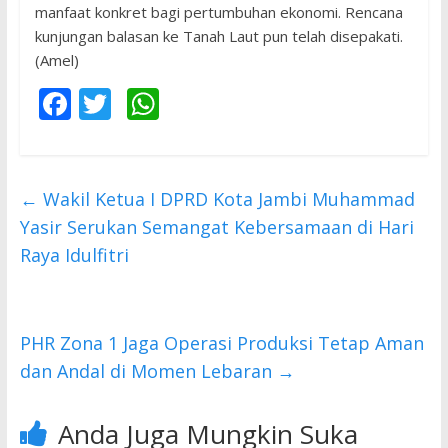
manfaat konkret bagi pertumbuhan ekonomi. Rencana
kunjungan balasan ke Tanah Laut pun telah disepakati.
(Amel)
F
T
W
ac
w
h
e
itt
at
b
er
s
←
Wakil Ketua I DPRD Kota Jambi Muhammad
o
A
Yasir Serukan Semangat Kebersamaan di Hari
o
p
Raya Idulfitri
k
p
PHR Zona 1 Jaga Operasi Produksi Tetap Aman
dan Andal di Momen Lebaran
→
Anda Juga Mungkin Suka