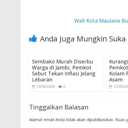
o
A
o
p
k
p
Wali Kota Maulana Bu
Anda Juga Mungkin Suka
Sembako Murah Diserbu
Kurangi
Warga di Jambi, Pemkot
Pemkot
Sebut Tekan Inflasi Jelang
Kolam R
Lebaran
Asam
13/03/2026
0
12/03/2
Tinggalkan Balasan
Alamat email Anda tidak akan dipublikasikan.
Ruas y