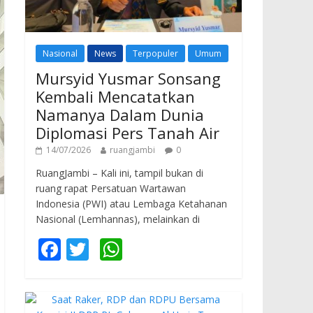
Nasional
News
Terpopuler
Umum
Mursyid Yusmar Sonsang
Kembali Mencatatkan
Namanya Dalam Dunia
Diplomasi Pers Tanah Air
14/07/2026
ruangjambi
0
RuangJambi – Kali ini, tampil bukan di
ruang rapat Persatuan Wartawan
Indonesia (PWI) atau Lembaga Ketahanan
Nasional (Lemhannas), melainkan di
F
T
W
ac
w
h
e
itt
at