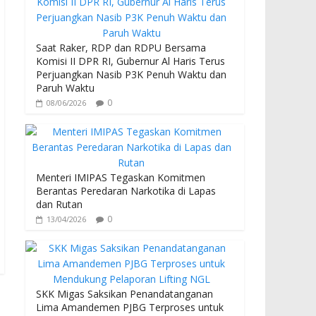
b
er
s
o
A
o
p
Saat Raker, RDP dan RDPU Bersama
Komisi II DPR RI, Gubernur Al Haris Terus
k
p
Perjuangkan Nasib P3K Penuh Waktu dan
Paruh Waktu
0
08/06/2026
Menteri IMIPAS Tegaskan Komitmen
Berantas Peredaran Narkotika di Lapas
dan Rutan
0
13/04/2026
SKK Migas Saksikan Penandatanganan
Lima Amandemen PJBG Terproses untuk