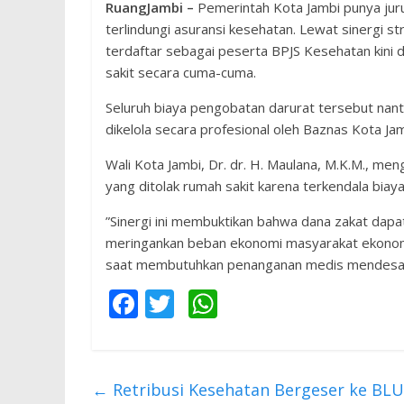
RuangJambi –
Pemerintah Kota Jambi punya jur
terlindungi asuransi kesehatan. Lewat sinergi
terdaftar sebagai peserta BPJS Kesehatan kini
sakit secara cuma-cuma.
​Seluruh biaya pengobatan darurat tersebut nan
dikelola secara profesional oleh Baznas Kota Jam
​Wali Kota Jambi, Dr. dr. H. Maulana, M.K.M., men
yang ditolak rumah sakit karena terkendala biaya
​”Sinergi ini membuktikan bahwa dana zakat da
meringankan beban ekonomi masyarakat ekonomi 
saat membutuhkan penanganan medis mendesak,” 
F
T
W
ac
w
h
e
itt
at
b
er
s
←
Retribusi Kesehatan Bergeser ke BLU