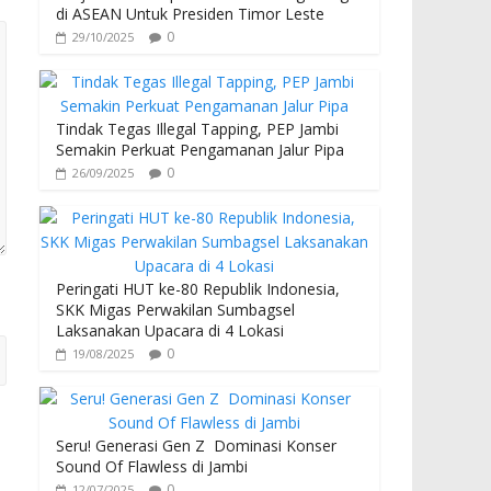
di ASEAN Untuk Presiden Timor Leste
0
29/10/2025
Tindak Tegas Illegal Tapping, PEP Jambi
Semakin Perkuat Pengamanan Jalur Pipa
0
26/09/2025
Peringati HUT ke-80 Republik Indonesia,
SKK Migas Perwakilan Sumbagsel
Laksanakan Upacara di 4 Lokasi
0
19/08/2025
Seru! Generasi Gen Z Dominasi Konser
Sound Of Flawless di Jambi
0
12/07/2025