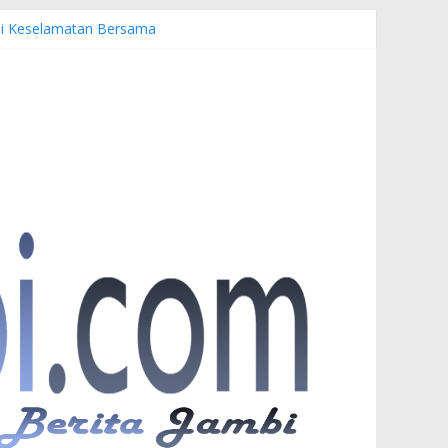
emi Keselamatan Bersama
nuardi
r PKW
esia di UNJA