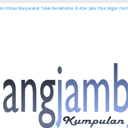
bi Imbau Masyarakat Tidak Beraktivitas di Atas Jalur Pipa Migas D
WS: 4 Anggota Polisi Tersangka Resmi Didampingi Pengacara Chris Ja
Dorong Lahirnya Wirausaha Muda Melalui Pelatihan Batik Kontempore
atan Hulu Migas, Kapolda Jambi Kunjungi FSO 115
s Buka Turnamen Tenis Antar Alumni Perguruan Tinggi ke-16 se-Indon