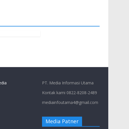
dia
PT. Media Informasi Utama
Kontak kami 0822-8208-2489
mediainfoutama4@gmail.com
Media Patner