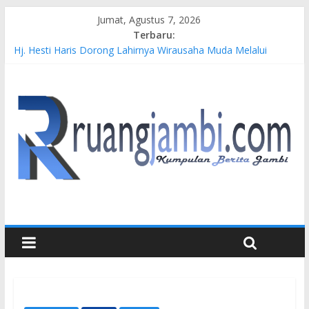
Jumat, Agustus 7, 2026
Terbaru:
Kasus Brigadir EWS: 4 Anggota Polisi Tersangka Resmi
Didampingi Pengacara Chris Januardi
Hj. Hesti Haris Dorong Lahirnya Wirausaha Muda Melalui
Pelatihan Batik Kontemporer PKW
Siap Dukung Kegiatan Hulu Migas, Kapolda Jambi Kunjungi
FSO 115
Gubernur Al Haris Buka Turnamen Tenis Antar Alumni
Perguruan Tinggi ke-16 se-Indonesia di UNJA
Pertamina EP Jambi Imbau Masyarakat Tidak Beraktivitas di
Atas Jalur Pipa Migas Demi Keselamatan Bersama