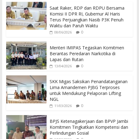
e
itt
at
Saat Raker, RDP dan RDPU Bersama
b
er
s
Komisi II DPR RI, Gubernur Al Haris
o
A
Terus Perjuangkan Nasib P3K Penuh
Waktu dan Paruh Waktu
o
p
0
08/06/2026
k
p
Menteri IMIPAS Tegaskan Komitmen
Berantas Peredaran Narkotika di
Lapas dan Rutan
0
13/04/2026
SKK Migas Saksikan Penandatanganan
Lima Amandemen PJBG Terproses
untuk Mendukung Pelaporan Lifting
NGL
0
11/03/2026
BPJS Ketenagakerjaan dan BPVP Jambi
Komitmen Tingkatkan Kompetensi dan
Perlindungan Sosial