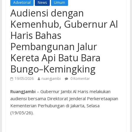
Advetorial
News
Umum
Audiensi dengan
Kemenhub, Gubernur Al
Haris Bahas
Pembangunan Jalur
Kereta Api Batu Bara
Bungo–Kemingking
19/05/2026
ruangjambi
0 Komentar
RuangJambi
– Gubernur Jambi Al Haris melakukan
audiensi bersama Direktorat Jenderal Perkeretaapian
Kementerian Perhubungan di Jakarta, Selasa
(19/05/26).