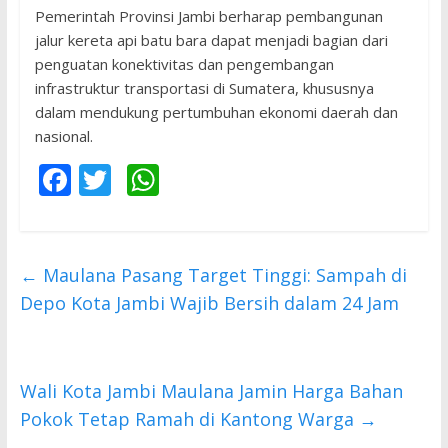
Pemerintah Provinsi Jambi berharap pembangunan
jalur kereta api batu bara dapat menjadi bagian dari
penguatan konektivitas dan pengembangan
infrastruktur transportasi di Sumatera, khususnya
dalam mendukung pertumbuhan ekonomi daerah dan
nasional.
F
T
W
ac
w
h
e
itt
at
b
er
s
←
Maulana Pasang Target Tinggi: Sampah di
o
A
Depo Kota Jambi Wajib Bersih dalam 24 Jam
o
p
k
p
​Wali Kota Jambi Maulana Jamin Harga Bahan
Pokok Tetap Ramah di Kantong Warga
→