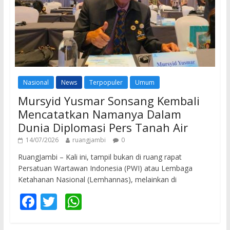
Nasional
News
Terpopuler
Umum
Mursyid Yusmar Sonsang Kembali
Mencatatkan Namanya Dalam
Dunia Diplomasi Pers Tanah Air
14/07/2026
ruangjambi
0
RuangJambi – Kali ini, tampil bukan di ruang rapat
Persatuan Wartawan Indonesia (PWI) atau Lembaga
Ketahanan Nasional (Lemhannas), melainkan di
F
T
W
ac
w
h