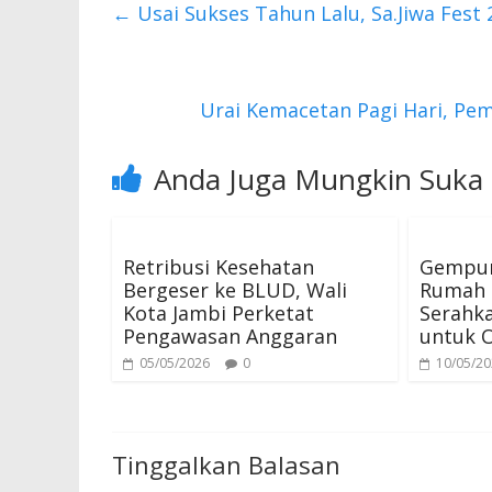
b
er
s
←
Usai Sukses Tahun Lalu, Sa.Jiwa Fes
o
A
o
p
k
p
Urai Kemacetan Pagi Hari, Pe
Anda Juga Mungkin Suka
Retribusi Kesehatan
Gempur
Bergeser ke BLUD, Wali
Rumah 
Kota Jambi Perketat
Serahka
Pengawasan Anggaran
untuk 
05/05/2026
0
10/05/2
Tinggalkan Balasan