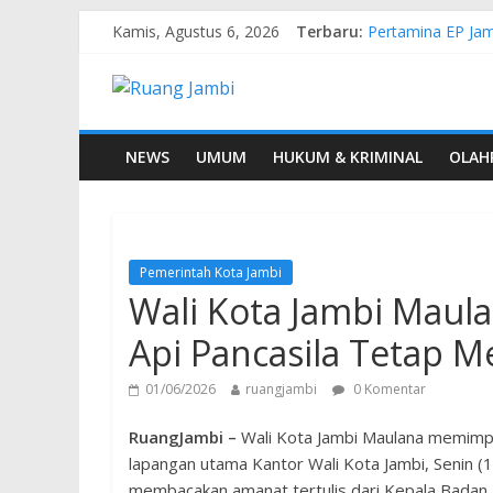
Kamis, Agustus 6, 2026
Terbaru:
Pertamina EP Jam
Kasus Brigadir E
Hj. Hesti Haris 
Siap Dukung Kegi
Gubernur Al Hari
NEWS
UMUM
HUKUM & KRIMINAL
OLAH
Pemerintah Kota Jambi
Wali Kota Jambi Maula
Api Pancasila Tetap M
01/06/2026
ruangjambi
0 Komentar
RuangJambi –
Wali Kota Jambi Maulana memimpin
lapangan utama Kantor Wali Kota Jambi, Senin (
membacakan amanat tertulis dari Kepala Badan P