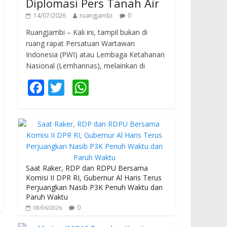
Diplomasi Pers Tanah Air
14/07/2026
ruangjambi
0
RuangJambi – Kali ini, tampil bukan di
ruang rapat Persatuan Wartawan
Indonesia (PWI) atau Lembaga Ketahanan
Nasional (Lemhannas), melainkan di
F
T
W
ac
w
h
e
itt
at
b
er
s
o
A
o
p
Saat Raker, RDP dan RDPU Bersama
Komisi II DPR RI, Gubernur Al Haris Terus
k
p
Perjuangkan Nasib P3K Penuh Waktu dan
Paruh Waktu
0
08/06/2026