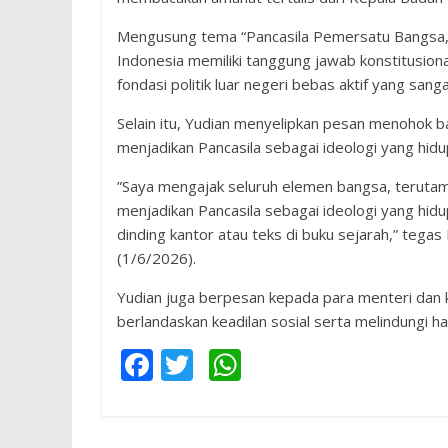
​Mengusung tema “Pancasila Pemersatu Bangsa,
Indonesia memiliki tanggung jawab konstitusional
fondasi politik luar negeri bebas aktif yang san
​Selain itu, Yudian menyelipkan pesan menohok 
menjadikan Pancasila sebagai ideologi yang hidup 
​”Saya mengajak seluruh elemen bangsa, teruta
menjadikan Pancasila sebagai ideologi yang hidup. 
dinding kantor atau teks di buku sejarah,” teg
(1/6/2026).
​Yudian juga berpesan kepada para menteri dan k
berlandaskan keadilan sosial serta melindungi hak
F
T
W
ac
w
h
e
itt
at