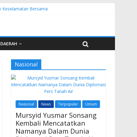
emi Keselamatan Bersama
nuardi
r PKW
esia di UNJA
DAERAH
Nasional
Nasional
News
Terpopuler
Umum
Mursyid Yusmar Sonsang
Kembali Mencatatkan
Namanya Dalam Dunia