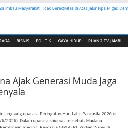
bi Imbau Masyarakat Tidak Beraktivitas di Atas Jalur Pipa Migas D
WS: 4 Anggota Polisi Tersangka Resmi Didampingi Pengacara Chris Ja
Dorong Lahirnya Wirausaha Muda Melalui Pelatihan Batik Kontempore
atan Hulu Migas, Kapolda Jambi Kunjungi FSO 115
s Buka Turnamen Tenis Antar Alumni Perguruan Tinggi ke-16 se-Indon
RAGA
BISNIS
POLITIK
GAYA HIDUP
RUANG TV JAMBI
na Ajak Generasi Muda Jaga
enyala
 langsung upacara Peringatan Hari Lahir Pancasila 2026 di
1/6/2026). Dalam upacara khidmat tersebut, Maulana
embinaan Ideologi Pancasila (BPIP) RI, Yudian Wahyudi.