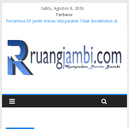
Sabtu, Agustus 8, 2026
Terbaru:
Pertamina EP Jambi Imbau Masyarakat Tidak Beraktivitas di
Atas Jalur Pipa Migas Demi Keselamatan Bersama
Kasus Brigadir EWS: 4 Anggota Polisi Tersangka Resmi
Didampingi Pengacara Chris Januardi
Hj. Hesti Haris Dorong Lahirnya Wirausaha Muda Melalui
Pelatihan Batik Kontemporer PKW
Siap Dukung Kegiatan Hulu Migas, Kapolda Jambi Kunjungi
FSO 115
Gubernur Al Haris Buka Turnamen Tenis Antar Alumni
Perguruan Tinggi ke-16 se-Indonesia di UNJA