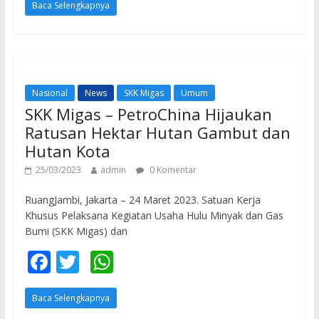
Baca Selengkapnya
e
itt
at
b
er
s
o
A
o
p
Nasional
News
SKK Migas
Umum
k
p
SKK Migas – PetroChina Hijaukan
Ratusan Hektar Hutan Gambut dan
Hutan Kota
25/03/2023
admin
0 Komentar
RuangJambi, Jakarta – 24 Maret 2023. Satuan Kerja
Khusus Pelaksana Kegiatan Usaha Hulu Minyak dan Gas
Bumi (SKK Migas) dan
F
T
W
ac
w
h
Baca Selengkapnya
e
itt
at