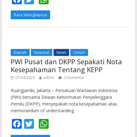
ac
w
h
Baca Selengkapnya
e
itt
at
b
er
s
o
A
o
p
Daerah
Nasional
News
Umum
k
p
PWI Pusat dan DKPP Sepakati Nota
Kesepahaman Tentang KEPP
07/04/2023
admin
0 Komentar
RuangJambi, Jakarta – Persatuan Wartawan Indonesia
(PWI) bersama Dewan Kehormatan Penyelenggara
Pemilu (DKPP), menyepakati nota kesepahaman atau
memorandum of understanding
F
T
W
ac
w
h