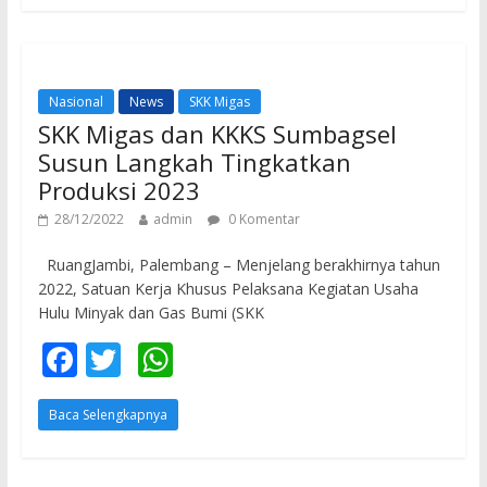
b
er
s
o
A
o
p
Nasional
News
SKK Migas
k
p
SKK Migas dan KKKS Sumbagsel
Susun Langkah Tingkatkan
Produksi 2023
28/12/2022
admin
0 Komentar
RuangJambi, Palembang – Menjelang berakhirnya tahun
2022, Satuan Kerja Khusus Pelaksana Kegiatan Usaha
Hulu Minyak dan Gas Bumi (SKK
F
T
W
ac
w
h
Baca Selengkapnya
e
itt
at
b
er
s