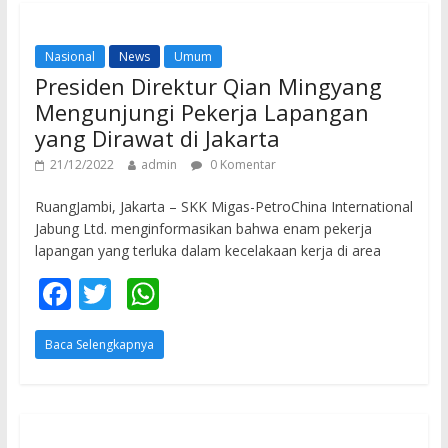
o
A
o
p
Nasional
News
Umum
k
p
Presiden Direktur Qian Mingyang
Mengunjungi Pekerja Lapangan
yang Dirawat di Jakarta
21/12/2022
admin
0 Komentar
RuangJambi, Jakarta – SKK Migas-PetroChina International
Jabung Ltd. menginformasikan bahwa enam pekerja
lapangan yang terluka dalam kecelakaan kerja di area
F
T
W
ac
w
h
Baca Selengkapnya
e
itt
at
b
er
s
o
A