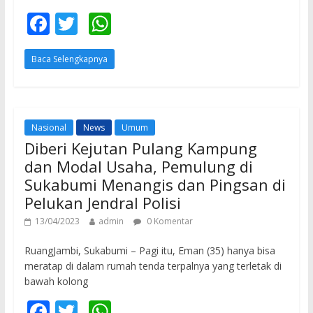
F
T
W
ac
w
h
Baca Selengkapnya
e
itt
at
b
er
s
o
A
o
p
Nasional
News
Umum
Diberi Kejutan Pulang Kampung
k
p
dan Modal Usaha, Pemulung di
Sukabumi Menangis dan Pingsan di
Pelukan Jendral Polisi
13/04/2023
admin
0 Komentar
RuangJambi, Sukabumi – Pagi itu, Eman (35) hanya bisa
meratap di dalam rumah tenda terpalnya yang terletak di
bawah kolong
F
T
W