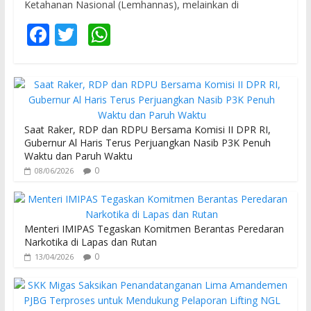
Ketahanan Nasional (Lemhannas), melainkan di
F
T
W
ac
w
h
e
itt
at
b
er
s
o
A
Saat Raker, RDP dan RDPU Bersama Komisi II DPR RI,
o
p
Gubernur Al Haris Terus Perjuangkan Nasib P3K Penuh
Waktu dan Paruh Waktu
k
p
0
08/06/2026
Menteri IMIPAS Tegaskan Komitmen Berantas Peredaran
Narkotika di Lapas dan Rutan
0
13/04/2026