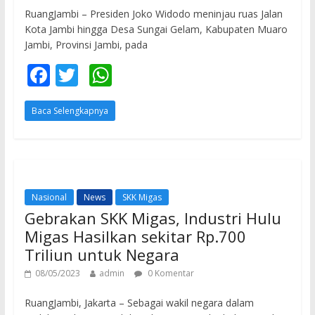
RuangJambi – Presiden Joko Widodo meninjau ruas Jalan
Kota Jambi hingga Desa Sungai Gelam, Kabupaten Muaro
Jambi, Provinsi Jambi, pada
F
T
W
ac
w
h
Baca Selengkapnya
e
itt
at
b
er
s
o
A
o
p
Nasional
News
SKK Migas
k
p
Gebrakan SKK Migas, Industri Hulu
Migas Hasilkan sekitar Rp.700
Triliun untuk Negara
08/05/2023
admin
0 Komentar
RuangJambi, Jakarta – Sebagai wakil negara dalam