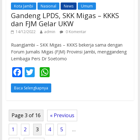
o
p
Kota Jambi
Nasional
News
Umum
k
p
Gandeng LPDS, SKK Migas – KKKS
dan FJM Gelar UKW
14/12/2022
admin
0 Komentar
RuangJambi – SKK Migas – KKKS bekerja sama dengan
Forum Jurnalis Migas (FJM) Provinsi Jambi, menggandeng
Lembaga Pers Dr Soetomo
F
T
W
ac
w
h
Baca Selengkapnya
e
itt
at
b
er
s
o
A
Page 3 of 16
« Previous
o
p
k
p
1
2
3
4
5
…