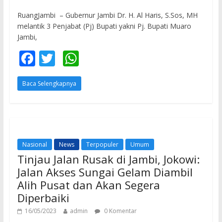
RuangJambi – Gubernur Jambi Dr. H. Al Haris, S.Sos, MH
melantik 3 Penjabat (Pj) Bupati yakni Pj. Bupati Muaro
Jambi,
F
T
W
ac
w
h
Baca Selengkapnya
e
itt
at
b
er
s
o
A
o
p
Nasional
News
Terpopuler
Umum
k
p
Tinjau Jalan Rusak di Jambi, Jokowi:
Jalan Akses Sungai Gelam Diambil
Alih Pusat dan Akan Segera
Diperbaiki
16/05/2023
admin
0 Komentar