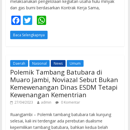
melaksanakan pengelolaan kegiatan usaha hulu minyak
dan gas bumi berdasarkan Kontrak Kerja Sama,
F
T
W
ac
w
h
Baca Selengkapnya
e
itt
at
b
er
s
o
A
o
p
Daerah
Nasional
News
Umum
Polemik Tambang Batubara di
k
p
Muaro Jambi, Noviazal Sebut Bukan
Kemewenangan Dinas ESDM Tetapi
Kewenangan Kementrian
27/04/2023
admin
0 Komentar
RuangJambi – Polemik tambang batubara tak kunjung
selesai, kali ini terdengar ada perebutan dualisme
kepemilikan tambang batubara, bahkan kedua belah