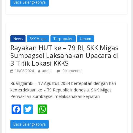
Baca Selengkapnya
e
itt
at
b
er
s
o
A
o
p
News
SKK Migas
Terpopuler
Umum
k
p
Rayakan HUT ke – 79 RI, SKK Migas
Sumbagsel Laksanakan Upacara di
3 Titik Lokasi KKKS
18/08/2024
admin
0 Komentar
RuangJambi – 17 Agustus 2024 bertepatan dengan hari
kemerdekaan ke – 79 Republik Indonesia, SKK Migas
Perwakilan Sumbagsel melaksanakan kegiatan
F
T
W
ac
w
h
Baca Selengkapnya
e
itt
at