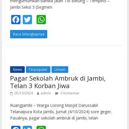
mengumumkan bahwa Jalan Tol Betung – Tempino –
Jambi Seksi 3 (Segmen
F
T
W
ac
w
h
Baca Selengkapnya
e
itt
at
b
er
s
o
A
o
p
News
Terpopuler
Umum
k
p
Pagar Sekolah Ambruk di Jambi,
Telan 3 Korban Jiwa
05/10/2024
admin
0 Komentar
RuangJambi – Warga Lorong Masjid Darussabil
Telanaipura Kota Jambi, Jumat (4/10/2024) sore geger.
Pasalnya, pagar sekolah ambruk di Jambi, telan