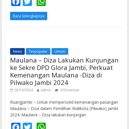
F
T
W
ac
w
h
Baca Selengkapnya
e
itt
at
b
er
s
o
A
o
p
News
Terpopuler
Umum
k
p
Maulana – Diza Lakukan Kunjungan
ke Sekre DPD Glora Jambi, Perkuat
Kemenangan Maulana -Diza di
Pilwako Jambi 2024
02/10/2024
admin
0 Komentar
RuangJambi – Untuk mempersolid kemenangan pasangan
Maulana – Diza dalam Pemilihan Walikota (Pilwako) Jambi
2024. Maulana – Diza lakukan kunjungan
F
T
W