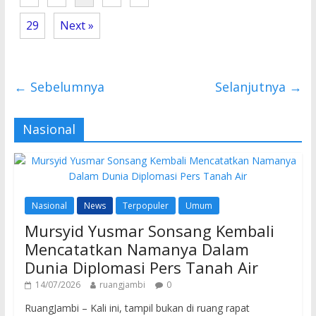
k
p
29
Next »
← Sebelumnya
Selanjutnya →
Nasional
Nasional
News
Terpopuler
Umum
Mursyid Yusmar Sonsang Kembali
Mencatatkan Namanya Dalam
Dunia Diplomasi Pers Tanah Air
14/07/2026
ruangjambi
0
RuangJambi – Kali ini, tampil bukan di ruang rapat