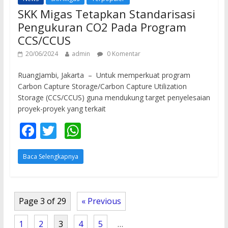
k
p
SKK Migas Tetapkan Standarisasi
Pengukuran CO2 Pada Program
CCS/CCUS
20/06/2024
admin
0 Komentar
RuangJambi, Jakarta – Untuk memperkuat program
Carbon Capture Storage/Carbon Capture Utilization
Storage (CCS/CCUS) guna mendukung target penyelesaian
proyek-proyek yang terkait
F
T
W
ac
w
h
Baca Selengkapnya
e
itt
at
b
er
s
o
A
Page 3 of 29
« Previous
o
p
1
2
3
4
5
…