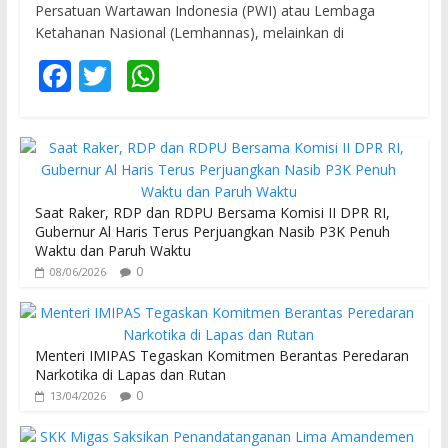
Persatuan Wartawan Indonesia (PWI) atau Lembaga
Ketahanan Nasional (Lemhannas), melainkan di
F
T
W
ac
w
h
e
itt
at
b
er
s
o
A
Saat Raker, RDP dan RDPU Bersama Komisi II DPR RI,
o
p
Gubernur Al Haris Terus Perjuangkan Nasib P3K Penuh
Waktu dan Paruh Waktu
k
p
0
08/06/2026
Menteri IMIPAS Tegaskan Komitmen Berantas Peredaran
Narkotika di Lapas dan Rutan
0
13/04/2026