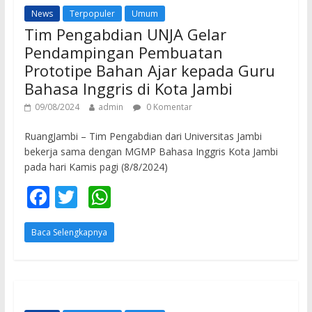
o
p
News
Terpopuler
Umum
k
p
Tim Pengabdian UNJA Gelar
Pendampingan Pembuatan
Prototipe Bahan Ajar kepada Guru
Bahasa Inggris di Kota Jambi
09/08/2024
admin
0 Komentar
RuangJambi – Tim Pengabdian dari Universitas Jambi
bekerja sama dengan MGMP Bahasa Inggris Kota Jambi
pada hari Kamis pagi (8/8/2024)
F
T
W
ac
w
h
Baca Selengkapnya
e
itt
at
b
er
s
o
A
o
p