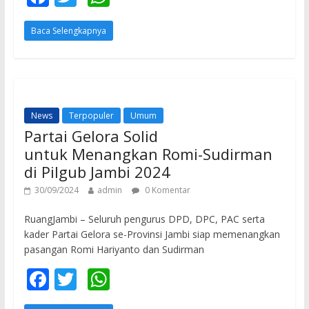
ac
w
h
Baca Selengkapnya
e
itt
at
b
er
s
o
A
o
p
News
Terpopuler
Umum
k
p
Partai Gelora Solid
untuk Menangkan Romi-Sudirman
di Pilgub Jambi 2024
30/09/2024
admin
0 Komentar
RuangJambi – Seluruh pengurus DPD, DPC, PAC serta
kader Partai Gelora se-Provinsi Jambi siap memenangkan
pasangan Romi Hariyanto dan Sudirman
F
T
W
ac
w
h