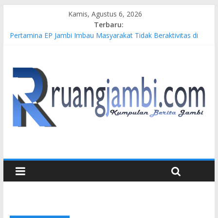
Kamis, Agustus 6, 2026
Terbaru:
Pertamina EP Jambi Imbau Masyarakat Tidak Beraktivitas di
Atas Jalur Pipa Migas Demi Keselamatan Bersama
Kasus Brigadir EWS: 4 Anggota Polisi Tersangka Resmi
Didampingi Pengacara Chris Januardi
Hj. Hesti Haris Dorong Lahirnya Wirausaha Muda Melalui
Pelatihan Batik Kontemporer PKW
Siap Dukung Kegiatan Hulu Migas, Kapolda Jambi Kunjungi
FSO 115
Gubernur Al Haris Buka Turnamen Tenis Antar Alumni
Perguruan Tinggi ke-16 se-Indonesia di UNJA