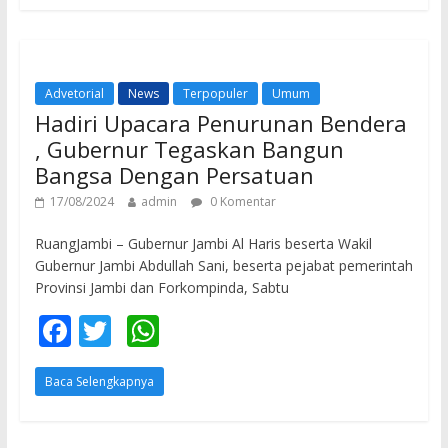
b
er
s
o
A
o
p
Advetorial
News
Terpopuler
Umum
k
p
Hadiri Upacara Penurunan Bendera
, Gubernur Tegaskan Bangun
Bangsa Dengan Persatuan
17/08/2024
admin
0 Komentar
RuangJambi – Gubernur Jambi Al Haris beserta Wakil
Gubernur Jambi Abdullah Sani, beserta pejabat pemerintah
Provinsi Jambi dan Forkompinda, Sabtu
F
T
W
ac
w
h
Baca Selengkapnya
e
itt
at
b
er
s