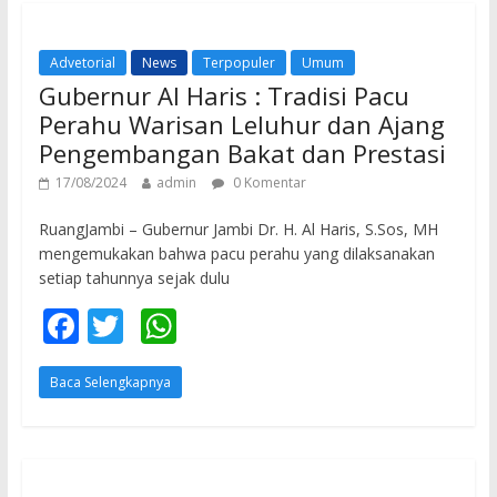
o
A
o
p
Advetorial
News
Terpopuler
Umum
k
p
Gubernur Al Haris : Tradisi Pacu
Perahu Warisan Leluhur dan Ajang
Pengembangan Bakat dan Prestasi
17/08/2024
admin
0 Komentar
RuangJambi – Gubernur Jambi Dr. H. Al Haris, S.Sos, MH
mengemukakan bahwa pacu perahu yang dilaksanakan
setiap tahunnya sejak dulu
F
T
W
ac
w
h
Baca Selengkapnya
e
itt
at
b
er
s
o
A