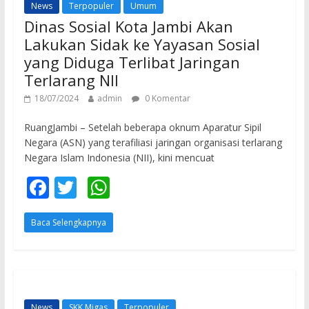
News
Terpopuler
Umum
k
p
Dinas Sosial Kota Jambi Akan
Lakukan Sidak ke Yayasan Sosial
yang Diduga Terlibat Jaringan
Terlarang NII
18/07/2024
admin
0 Komentar
RuangJambi – Setelah beberapa oknum Aparatur Sipil
Negara (ASN) yang terafiliasi jaringan organisasi terlarang
Negara Islam Indonesia (NII), kini mencuat
F
T
W
ac
w
h
Baca Selengkapnya
e
itt
at
b
er
s
o
A
o
p
News
SKK Migas
Terpopuler