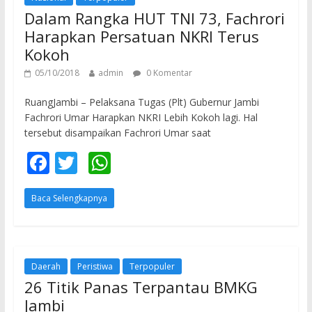
o
p
Dalam Rangka HUT TNI 73, Fachrori
k
p
Harapkan Persatuan NKRI Terus
Kokoh
05/10/2018
admin
0 Komentar
RuangJambi – Pelaksana Tugas (Plt) Gubernur Jambi
Fachrori Umar Harapkan NKRI Lebih Kokoh lagi. Hal
tersebut disampaikan Fachrori Umar saat
F
T
W
ac
w
h
Baca Selengkapnya
e
itt
at
b
er
s
o
A
o
p
Daerah
Peristiwa
Terpopuler
26 Titik Panas Terpantau BMKG
k
p
Jambi