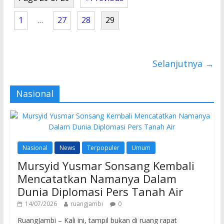
o
p
k
p
1
…
27
28
29
Selanjutnya →
Nasional
Nasional
News
Terpopuler
Umum
Mursyid Yusmar Sonsang Kembali
Mencatatkan Namanya Dalam
Dunia Diplomasi Pers Tanah Air
14/07/2026
ruangjambi
0
RuangJambi – Kali ini, tampil bukan di ruang rapat