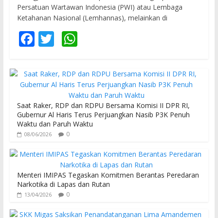
Persatuan Wartawan Indonesia (PWI) atau Lembaga
Ketahanan Nasional (Lemhannas), melainkan di
F
T
W
ac
w
h
e
itt
at
b
er
s
o
A
Saat Raker, RDP dan RDPU Bersama Komisi II DPR RI,
o
p
Gubernur Al Haris Terus Perjuangkan Nasib P3K Penuh
Waktu dan Paruh Waktu
k
p
0
08/06/2026
Menteri IMIPAS Tegaskan Komitmen Berantas Peredaran
Narkotika di Lapas dan Rutan
0
13/04/2026