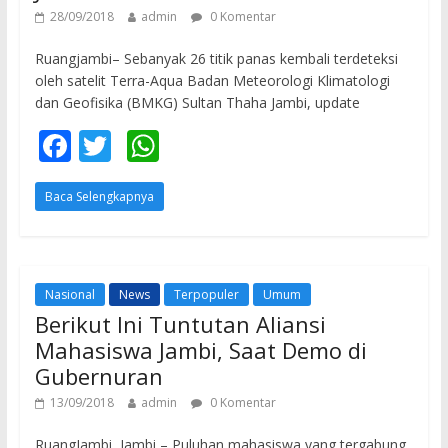
28/09/2018
admin
0 Komentar
Ruangjambi– Sebanyak 26 titik panas kembali terdeteksi
oleh satelit Terra-Aqua Badan Meteorologi Klimatologi
dan Geofisika (BMKG) Sultan Thaha Jambi, update
F
T
W
ac
w
h
Baca Selengkapnya
e
itt
at
b
er
s
o
A
o
p
Nasional
News
Terpopuler
Umum
Berikut Ini Tuntutan Aliansi
k
p
Mahasiswa Jambi, Saat Demo di
Gubernuran
13/09/2018
admin
0 Komentar
RuangJambi, Jambi – Puluhan mahasiswa yang tergabung