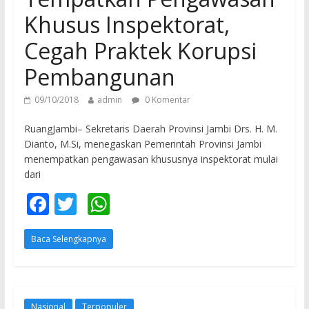
Khusus Inspektorat,
Cegah Praktek Korupsi
Pembangunan
09/10/2018
admin
0 Komentar
RuangJambi– Sekretaris Daerah Provinsi Jambi Drs. H. M.
Dianto, M.Si, menegaskan Pemerintah Provinsi Jambi
menempatkan pengawasan khususnya inspektorat mulai
dari
F
T
W
ac
w
h
Baca Selengkapnya
e
itt
at
b
er
s
o
A
Nasional
Terpopuler