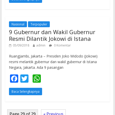
e
itt
at
b
er
s
o
A
o
p
Nasional
Terpopuler
9 Gubernur dan Wakil Gubernur
k
p
Resmi Dilantik Jokowi di Istana
05/09/2018
admin
0 Komentar
RuangJambi, Jakarta – Presiden Joko Widodo (Jokowi)
resmi melantik gubernur dan wakil gubernur di Istana
Negara, Jakarta. Ada 9 pasangan
F
T
W
ac
w
h
Baca Selengkapnya
e
itt
at
b
er
s
o
A
Page 29 of 29
« Previous