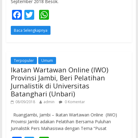
September 2018 Besok.
F
T
W
ac
w
h
Baca Selengkapnya
e
itt
at
b
er
s
o
A
o
p
Terpopuler
Umum
Ikatan Wartawan Online (IWO)
k
p
Provinsi Jambi, Beri Pelatihan
Jurnalistik di Universitas
Batanghari (Unbari)
08/09/2018
admin
0 Komentar
RuangJambi, Jambi – Ikatan Wartawan Online (IWO)
Provinsi Jambi adakan Pelatihan Bersama Puluhan
Jurnalistik Pers Mahasiswa dengan Tema “Pusat