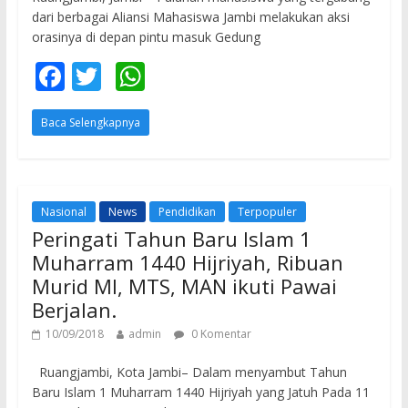
dari berbagai Aliansi Mahasiswa Jambi melakukan aksi
orasinya di depan pintu masuk Gedung
F
T
W
ac
w
h
Baca Selengkapnya
e
itt
at
b
er
s
o
A
o
p
Nasional
News
Pendidikan
Terpopuler
Peringati Tahun Baru Islam 1
k
p
Muharram 1440 Hijriyah, Ribuan
Murid MI, MTS, MAN ikuti Pawai
Berjalan.
10/09/2018
admin
0 Komentar
Ruangjambi, Kota Jambi– Dalam menyambut Tahun
Baru Islam 1 Muharram 1440 Hijriyah yang Jatuh Pada 11