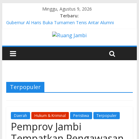
Minggu, Agustus 9, 2026
Terbaru:
Gubernur Al Haris Buka Turnamen Tenis Antar Alumni
Perguruan Tinggi ke-16 se-Indonesia di UNJA
Pertamina EP Jambi Imbau Masyarakat Tidak Beraktivitas di
Atas Jalur Pipa Migas Demi Keselamatan Bersama
Kasus Brigadir EWS: 4 Anggota Polisi Tersangka Resmi
Didampingi Pengacara Chris Januardi
Hj. Hesti Haris Dorong Lahirnya Wirausaha Muda Melalui
Pelatihan Batik Kontemporer PKW
Siap Dukung Kegiatan Hulu Migas, Kapolda Jambi Kunjungi
FSO 115
Terpopuler
Daerah
Hukum & Kriminal
Peristiwa
Terpopuler
Pemprov Jambi
Tempatkan Pengawasan