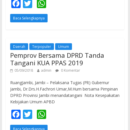
F
T
W
ac
w
h
Baca Selengkapnya
e
itt
at
b
er
s
o
A
o
p
Daerah
Terpopuler
Umum
Pemprov Bersama DPRD Tanda
k
p
Tangani KUA PPAS 2019
05/09/2018
admin
0 Komentar
RuangJambi, Jambi – Pelaksana Tugas (Plt) Gubernur
Jambi, Dr.Drs.H.Fachrori Umar,M.Hum bersama Pimpinan
DPRD Provinsi Jambi menandatangani Nota Kesepakatan
Kebijakan Umum APBD
F
T
W
ac
w
h
Baca Selengkapnya