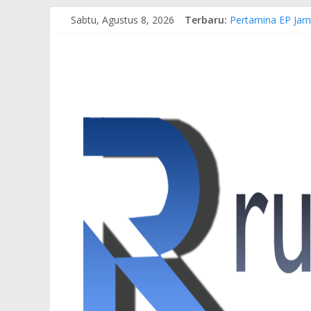
Sabtu, Agustus 8, 2026
Terbaru:
Pertamina EP Jam
Kasus Brigadir EW
Hj. Hesti Haris 
Siap Dukung Kegi
Gubernur Al Haris