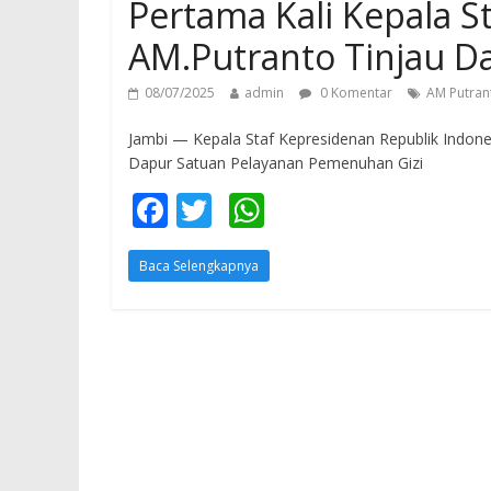
Pertama Kali Kepala S
AM.Putranto Tinjau D
08/07/2025
admin
0 Komentar
AM Putran
Jambi — Kepala Staf Kepresidenan Republik Indone
Dapur Satuan Pelayanan Pemenuhan Gizi
F
T
W
ac
w
h
Baca Selengkapnya
e
itt
at
b
er
s
o
A
o
p
k
p