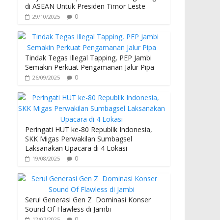
di ASEAN Untuk Presiden Timor Leste
0
29/10/2025
Tindak Tegas Illegal Tapping, PEP Jambi
Semakin Perkuat Pengamanan Jalur Pipa
0
26/09/2025
Peringati HUT ke-80 Republik Indonesia,
SKK Migas Perwakilan Sumbagsel
Laksanakan Upacara di 4 Lokasi
0
19/08/2025
Seru! Generasi Gen Z Dominasi Konser
Sound Of Flawless di Jambi
0
12/07/2025