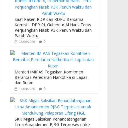
b
er
s
o
A
o
p
Saat Raker, RDP dan RDPU Bersama
Komisi II DPR RI, Gubernur Al Haris Terus
k
p
Perjuangkan Nasib P3K Penuh Waktu dan
Paruh Waktu
0
08/06/2026
Menteri IMIPAS Tegaskan Komitmen
Berantas Peredaran Narkotika di Lapas
dan Rutan
0
13/04/2026
SKK Migas Saksikan Penandatanganan
Lima Amandemen PJBG Terproses untuk