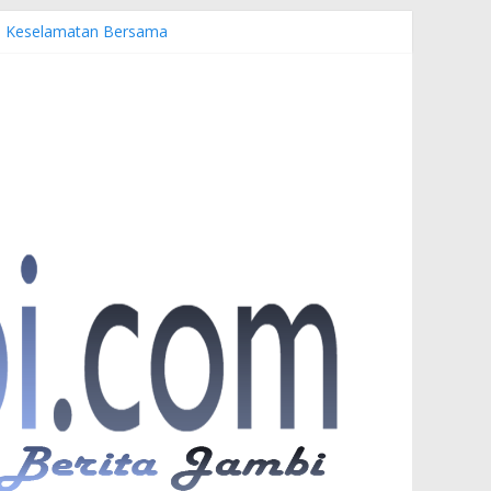
emi Keselamatan Bersama
uardi
r PKW
esia di UNJA