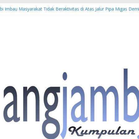
bi Imbau Masyarakat Tidak Beraktivitas di Atas Jalur Pipa Migas D
S: 4 Anggota Polisi Tersangka Resmi Didampingi Pengacara Chris Jan
Dorong Lahirnya Wirausaha Muda Melalui Pelatihan Batik Kontempore
atan Hulu Migas, Kapolda Jambi Kunjungi FSO 115
 Buka Turnamen Tenis Antar Alumni Perguruan Tinggi ke-16 se-Indon