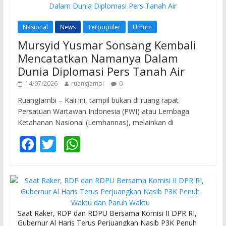
k
p
Nasional
News
Terpopuler
Umum
Mursyid Yusmar Sonsang Kembali
Mencatatkan Namanya Dalam
Dunia Diplomasi Pers Tanah Air
14/07/2026
ruangjambi
0
RuangJambi – Kali ini, tampil bukan di ruang rapat
Persatuan Wartawan Indonesia (PWI) atau Lembaga
Ketahanan Nasional (Lemhannas), melainkan di
F
T
W
ac
w
h
e
itt
at
b
er
s
o
A
Saat Raker, RDP dan RDPU Bersama Komisi II DPR RI,
o
p
Gubernur Al Haris Terus Perjuangkan Nasib P3K Penuh