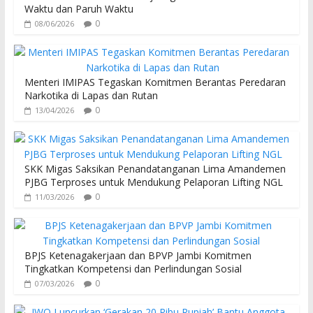
Waktu dan Paruh Waktu
k
p
0
08/06/2026
Menteri IMIPAS Tegaskan Komitmen Berantas Peredaran
Narkotika di Lapas dan Rutan
0
13/04/2026
SKK Migas Saksikan Penandatanganan Lima Amandemen
PJBG Terproses untuk Mendukung Pelaporan Lifting NGL
0
11/03/2026
BPJS Ketenagakerjaan dan BPVP Jambi Komitmen
Tingkatkan Kompetensi dan Perlindungan Sosial
0
07/03/2026