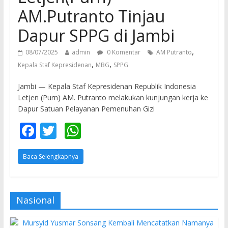
AM.Putranto Tinjau
Dapur SPPG di Jambi
,
08/07/2025
admin
0 Komentar
AM Putranto
,
,
Kepala Staf Kepresidenan
MBG
SPPG
Jambi — Kepala Staf Kepresidenan Republik Indonesia
Letjen (Purn) AM. Putranto melakukan kunjungan kerja ke
Dapur Satuan Pelayanan Pemenuhan Gizi
F
T
W
ac
w
h
Baca Selengkapnya
e
itt
at
b
er
s
o
A
Nasional
o
p