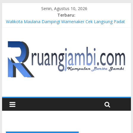
Senin, Agustus 10, 2026
Terbaru:
Walikota Maulana Dampingi Wamenaker Cek Langsung Padat
Karya di Kelurahan Simpang Tiga Sipin
Pertamina EP Jambi Imbau Masyarakat Tidak Beraktivitas di
Atas Jalur Pipa Migas Demi Keselamatan Bersama
Kasus Brigadir EWS: 4 Anggota Polisi Tersangka Resmi
Didampingi Pengacara Chris Januardi
Hj. Hesti Haris Dorong Lahirnya Wirausaha Muda Melalui
Pelatihan Batik Kontemporer PKW
Siap Dukung Kegiatan Hulu Migas, Kapolda Jambi Kunjungi
FSO 115