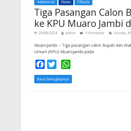
Advetorial
News
Pilkada
Tiga Pasangan Calon B
ke KPU Muaro Jambi di
,
29/08/2024
admin
0 Komentar
Asnawi
K
MuaroJambi – Tiga pasangan calon Bupati dan Waki
Umum (KPU) Muarojambi pada
F
T
W
ac
w
h
Baca Selengkapnya
e
itt
at
b
er
s
o
A
o
p
k
p