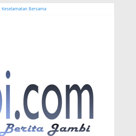
emi Keselamatan Bersama
uardi
r PKW
esia di UNJA