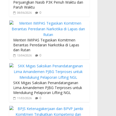
k
p
Perjuangkan Nasib P3K Penuh Waktu dan
Paruh Waktu
0
08/06/2026
Menteri IMIPAS Tegaskan Komitmen
Berantas Peredaran Narkotika di Lapas
dan Rutan
0
13/04/2026
SKK Migas Saksikan Penandatanganan
Lima Amandemen PJBG Terproses untuk
Mendukung Pelaporan Lifting NGL
0
11/03/2026