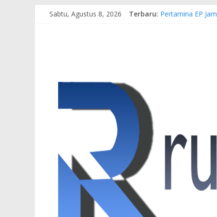
Sabtu, Agustus 8, 2026
Terbaru:
Pertamina EP Jam
Kasus Brigadir EW
Hj. Hesti Haris 
Siap Dukung Kegi
Gubernur Al Haris