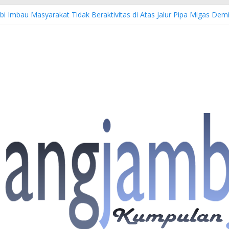
bi Imbau Masyarakat Tidak Beraktivitas di Atas Jalur Pipa Migas D
S: 4 Anggota Polisi Tersangka Resmi Didampingi Pengacara Chris Jan
Dorong Lahirnya Wirausaha Muda Melalui Pelatihan Batik Kontempore
atan Hulu Migas, Kapolda Jambi Kunjungi FSO 115
 Buka Turnamen Tenis Antar Alumni Perguruan Tinggi ke-16 se-Indon