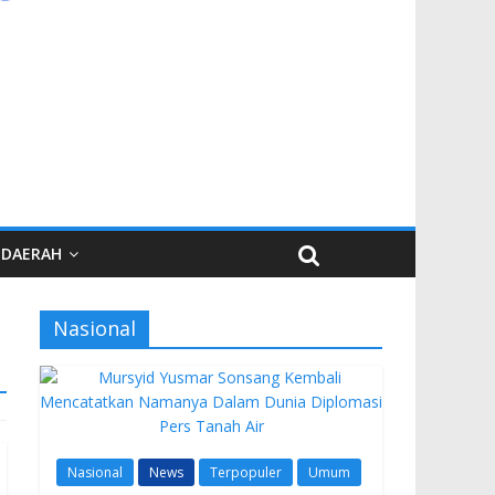
DAERAH
Nasional
Nasional
News
Terpopuler
Umum