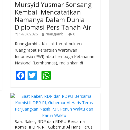
Mursyid Yusmar Sonsang
Kembali Mencatatkan
Namanya Dalam Dunia
Diplomasi Pers Tanah Air
14/07/2026
ruangjambi
0
RuangJambi – Kali ini, tampil bukan di
ruang rapat Persatuan Wartawan
Indonesia (PWI) atau Lembaga Ketahanan
Nasional (Lemhannas), melainkan di
F
T
W
ac
w
h
e
itt
at
b
er
s
o
A
o
p
Saat Raker, RDP dan RDPU Bersama
Komisi II DPR RI, Gubernur Al Haris Terus