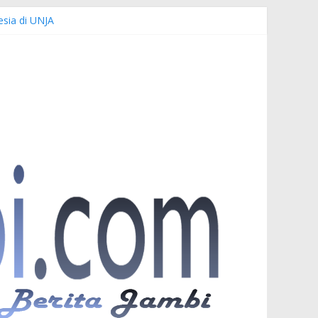
esia di UNJA
emi Keselamatan Bersama
uardi
r PKW