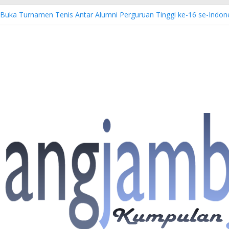
 Buka Turnamen Tenis Antar Alumni Perguruan Tinggi ke-16 se-Indon
bi Imbau Masyarakat Tidak Beraktivitas di Atas Jalur Pipa Migas D
S: 4 Anggota Polisi Tersangka Resmi Didampingi Pengacara Chris Jan
Dorong Lahirnya Wirausaha Muda Melalui Pelatihan Batik Kontempore
atan Hulu Migas, Kapolda Jambi Kunjungi FSO 115