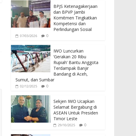
BPJS Ketenagakerjaan
dan BPVP Jambi
Komitmen Tingkatkan
Kompetensi dan
Perlindungan Sosial
0
07/03/2026
IWO Luncurkan
‘Gerakan 20 Ribu
Rupiah’ Bantu Anggota
Terdampak Banjir
Bandang di Aceh,
Sumut, dan Sumbar
0
02/12/2025
Sekjen IWO Ucapkan
Selamat Bergabung di
ASEAN Untuk Presiden
Timor Leste
0
29/10/2025