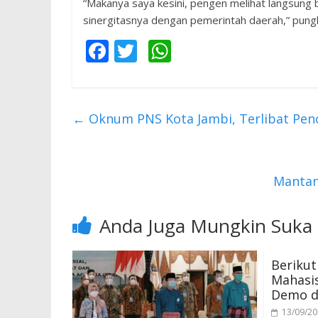
“Makanya saya kesini, pengen melihat langsung 
sinergitasnya dengan pemerintah daerah,” pung
F
T
W
ac
w
h
e
itt
at
b
er
s
←
Oknum PNS Kota Jambi, Terlibat Pen
o
A
o
p
k
p
Mantan
Anda Juga Mungkin Suka
Berikut
Mahasis
Demo d
13/09/2