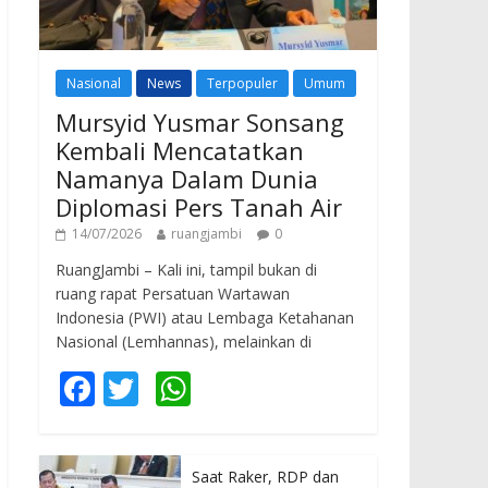
Nasional
News
Terpopuler
Umum
Mursyid Yusmar Sonsang
Kembali Mencatatkan
Namanya Dalam Dunia
Diplomasi Pers Tanah Air
14/07/2026
ruangjambi
0
RuangJambi – Kali ini, tampil bukan di
ruang rapat Persatuan Wartawan
Indonesia (PWI) atau Lembaga Ketahanan
Nasional (Lemhannas), melainkan di
F
T
W
ac
w
h
e
itt
at
Saat Raker, RDP dan