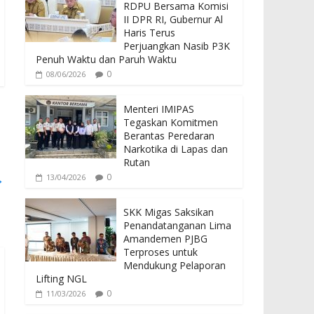
b
er
s
RDPU Bersama Komisi
o
A
II DPR RI, Gubernur Al
Haris Terus
o
p
Perjuangkan Nasib P3K
Penuh Waktu dan Paruh Waktu
k
p
0
08/06/2026
Menteri IMIPAS
Tegaskan Komitmen
Berantas Peredaran
Narkotika di Lapas dan
Rutan
→
0
13/04/2026
SKK Migas Saksikan
Penandatanganan Lima
Amandemen PJBG
Terproses untuk
Mendukung Pelaporan
Lifting NGL
0
11/03/2026