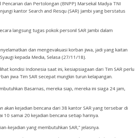
al Pencarian dan Pertolongan (BNPP) Marsekal Madya TNI
jungi kantor Search and Resqu (SAR) Jambi yang berstatus
ecara langsung tugas pokok personil SAR Jambi dalam
nyelamatkan dan mengevakuasi korban jiwa, jadi yang kaitan
 Syaugi kepada Media, Selasa (27/11/18).
lihat kondisi Indonesia saat ini, kesiapsiagaan dari Tim SAR perlu
orban jiwa Tim SAR secepat mungkin turun kelapangan.
mbutuhkan Basarnas, mereka siap, mereka ini siaga 24 jam,
ran akan kejadian bencana dari 38 kantor SAR yang tersebar di
i 10 samai 20 kejadian bencana setiap harinya.
dian-kejadian yang membutuhkan SAR,” jelasnya.