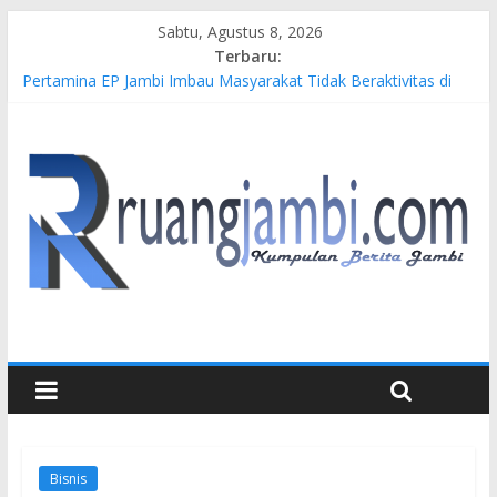
Sabtu, Agustus 8, 2026
Terbaru:
Pertamina EP Jambi Imbau Masyarakat Tidak Beraktivitas di
Atas Jalur Pipa Migas Demi Keselamatan Bersama
Kasus Brigadir EWS: 4 Anggota Polisi Tersangka Resmi
Didampingi Pengacara Chris Januardi
Hj. Hesti Haris Dorong Lahirnya Wirausaha Muda Melalui
Pelatihan Batik Kontemporer PKW
Siap Dukung Kegiatan Hulu Migas, Kapolda Jambi Kunjungi
FSO 115
Gubernur Al Haris Buka Turnamen Tenis Antar Alumni
Perguruan Tinggi ke-16 se-Indonesia di UNJA
Bisnis