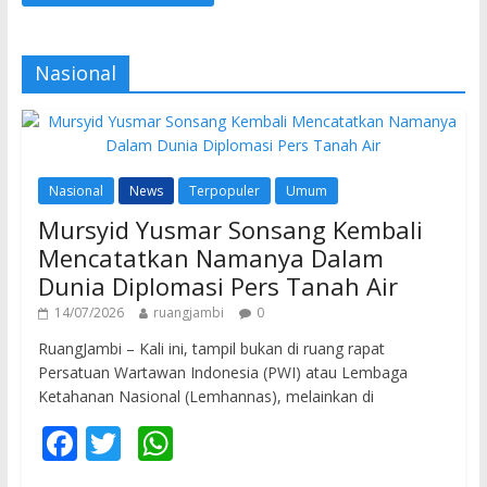
Nasional
Nasional
News
Terpopuler
Umum
Mursyid Yusmar Sonsang Kembali
Mencatatkan Namanya Dalam
Dunia Diplomasi Pers Tanah Air
14/07/2026
ruangjambi
0
RuangJambi – Kali ini, tampil bukan di ruang rapat
Persatuan Wartawan Indonesia (PWI) atau Lembaga
Ketahanan Nasional (Lemhannas), melainkan di
F
T
W
ac
w
h