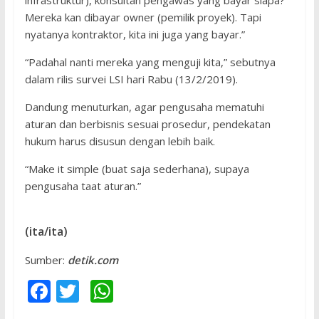
infrastruktur), konsultan pengawas yang bayar siapa?
Mereka kan dibayar owner (pemilik proyek). Tapi
nyatanya kontraktor, kita ini juga yang bayar.”
“Padahal nanti mereka yang menguji kita,” sebutnya
dalam rilis survei LSI hari Rabu (13/2/2019).
Dandung menuturkan, agar pengusaha mematuhi
aturan dan berbisnis sesuai prosedur, pendekatan
hukum harus disusun dengan lebih baik.
“Make it simple (buat saja sederhana), supaya
pengusaha taat aturan.”
(ita/ita)
Sumber:
detik.com
F
T
W
ac
w
h