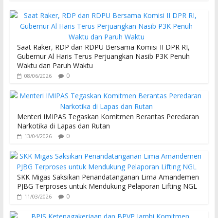
e
itt
at
b
er
s
o
A
Saat Raker, RDP dan RDPU Bersama Komisi II DPR RI,
o
p
Gubernur Al Haris Terus Perjuangkan Nasib P3K Penuh
Waktu dan Paruh Waktu
k
p
0
08/06/2026
Menteri IMIPAS Tegaskan Komitmen Berantas Peredaran
Narkotika di Lapas dan Rutan
0
13/04/2026
SKK Migas Saksikan Penandatanganan Lima Amandemen
PJBG Terproses untuk Mendukung Pelaporan Lifting NGL
0
11/03/2026