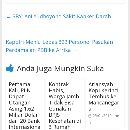
e
itt
at
b
er
s
←
SBY: Ani Yudhoyono Sakit Kanker Darah
o
A
o
p
k
p
Kapolri-Menlu Lepas 322 Personel Pasukan
Perdamaian PBB ke Afrika
→
Anda Juga Mungkin Suka
Pertama
Kontrak
Ariansyah :
Kali, PLN
Habis,
Kopi Kerinci
Dapat
Warga Jambi
Tembus ke
Utangan
Tidak Bisa
Mancanegar
Asing 1,62
Gunakan
a
Miliar Dolar
BPJS
25/01/2019
dari 20 Bank
Kesehatan di
0
Internasiona
3 Rumah