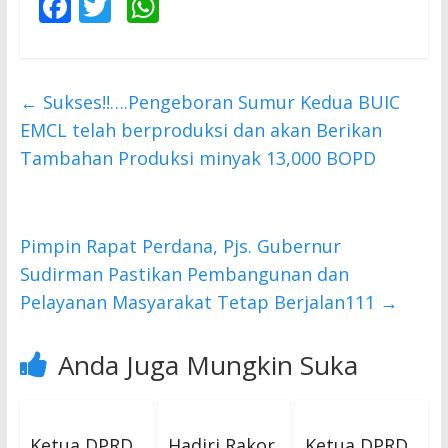
F
T
W
ac
w
h
e
itt
at
b
er
s
←
Sukses!!….Pengeboran Sumur Kedua BUIC
o
A
EMCL telah berproduksi dan akan Berikan
o
p
Tambahan Produksi minyak 13,000 BOPD
k
p
Pimpin Rapat Perdana, Pjs. Gubernur
Sudirman Pastikan Pembangunan dan
Pelayanan Masyarakat Tetap Berjalan111
→
Anda Juga Mungkin Suka
Ketua DPRD
Hadiri Rakor
Ketua DPRD