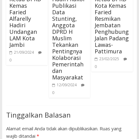
Kemas
Publikasi
Kota Kemas
Faried
Data
Faried
Alfarelly
Stunting,
Resmikan
Hadiri
Anggota
Jembatan
Undangan
DPRD H
Penghubung
LAM Kota
Muslim
Jalan Padang
Jambi
Tekankan
Lawas-
Pentingnya
Pattimura
21/09/2024
Kolaborasi
23/02/2025
0
Pemerintah
0
dan
Masyarakat
12/09/2024
0
Tinggalkan Balasan
Alamat email Anda tidak akan dipublikasikan.
Ruas yang
wajib ditandai
*