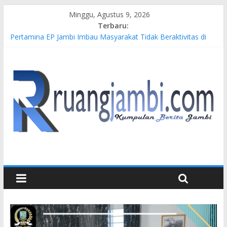
Minggu, Agustus 9, 2026
Terbaru:
Pertamina EP Jambi Imbau Masyarakat Tidak Beraktivitas di
Atas Jalur Pipa Migas Demi Keselamatan Bersama
Kasus Brigadir EWS: 4 Anggota Polisi Tersangka Resmi
Didampingi Pengacara Chris Januardi
Hj. Hesti Haris Dorong Lahirnya Wirausaha Muda Melalui
Pelatihan Batik Kontemporer PKW
Siap Dukung Kegiatan Hulu Migas, Kapolda Jambi Kunjungi
FSO 115
Gubernur Al Haris Buka Turnamen Tenis Antar Alumni
Perguruan Tinggi ke-16 se-Indonesia di UNJA