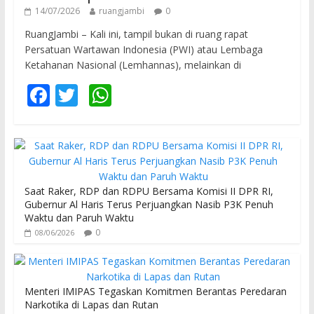
14/07/2026
ruangjambi
0
RuangJambi – Kali ini, tampil bukan di ruang rapat
Persatuan Wartawan Indonesia (PWI) atau Lembaga
Ketahanan Nasional (Lemhannas), melainkan di
F
T
W
ac
w
h
e
itt
at
b
er
s
o
A
Saat Raker, RDP dan RDPU Bersama Komisi II DPR RI,
o
p
Gubernur Al Haris Terus Perjuangkan Nasib P3K Penuh
Waktu dan Paruh Waktu
k
p
0
08/06/2026
Menteri IMIPAS Tegaskan Komitmen Berantas Peredaran
Narkotika di Lapas dan Rutan