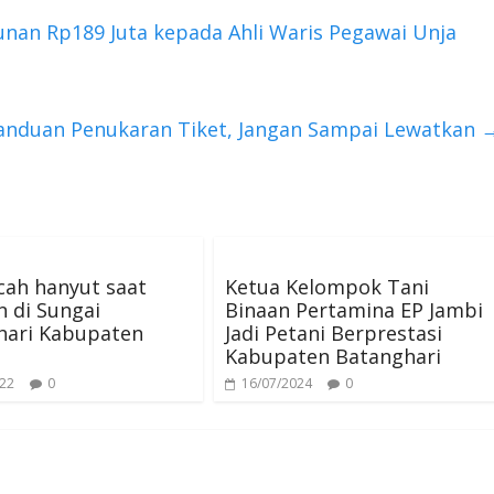
nan Rp189 Juta kepada Ahli Waris Pegawai Unja
 Panduan Penukaran Tiket, Jangan Sampai Lewatkan
cah hanyut saat
Ketua Kelompok Tani
 di Sungai
Binaan Pertamina EP Jambi
hari Kabupaten
Jadi Petani Berprestasi
Kabupaten Batanghari
022
0
16/07/2024
0