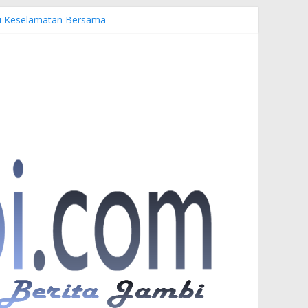
emi Keselamatan Bersama
uardi
r PKW
esia di UNJA