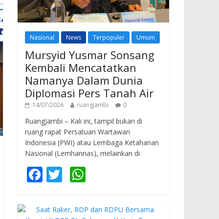
Nasional
News
Terpopuler
Umum
Mursyid Yusmar Sonsang
Kembali Mencatatkan
Namanya Dalam Dunia
Diplomasi Pers Tanah Air
14/07/2026
ruangjambi
0
RuangJambi – Kali ini, tampil bukan di
ruang rapat Persatuan Wartawan
Indonesia (PWI) atau Lembaga Ketahanan
Nasional (Lemhannas), melainkan di
F
T
W
ac
w
h
e
itt
at