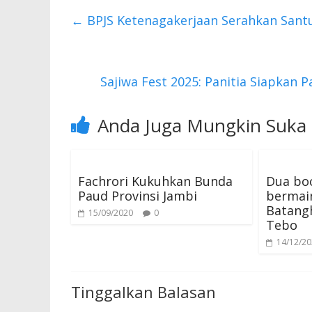
b
er
s
←
BPJS Ketenagakerjaan Serahkan Santu
o
A
o
p
k
p
Sajiwa Fest 2025: Panitia Siapkan
Anda Juga Mungkin Suka
Fachrori Kukuhkan Bunda
Dua bo
Paud Provinsi Jambi
bermain
Batang
15/09/2020
0
Tebo
14/12/2
Tinggalkan Balasan