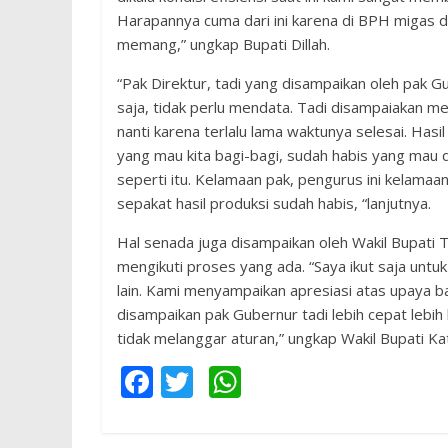
Harapannya cuma dari ini karena di BPH migas 
memang,” ungkap Bupati Dillah.
“Pak Direktur, tadi yang disampaikan oleh pak
saja, tidak perlu mendata. Tadi disampaiakan 
nanti karena terlalu lama waktunya selesai. Hasil
yang mau kita bagi-bagi, sudah habis yang mau 
seperti itu. Kelamaan pak, pengurus ini kelama
sepakat hasil produksi sudah habis, “lanjutnya.
Hal senada juga disampaikan oleh Wakil Bupati
mengikuti proses yang ada. “Saya ikut saja untu
lain. Kami menyampaikan apresiasi atas upaya ba
disampaikan pak Gubernur tadi lebih cepat lebi
tidak melanggar aturan,” ungkap Wakil Bupati Ka
F
T
W
ac
w
h
e
itt
at