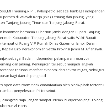
 S. Sos,MH menunjuk PT. Paleopetro sebagai lembaga independen
 10 persen di Wilayah Kerja (WK) Lemang dan Jabung, yang
ten Tanjung Jabung Timur dan Tanjung Jabung Barat.
nan komitmen bersama Gubernur Jambi dengan Bupati Tanjung
merintah Kabupaten Tanjung Jabung Barat yaitu Wakil Bupati
ertempat di Ruang VIP Rumah Dinas Gubernur Jambi. Dalam
JII, Kepala Biro Perekonomian Setda Provinsi Jambi M. Alfiansyah.
itunjuk sebagai Badan Independen pelamparan reservoir
 Lemang dan Jabung. Penunjukan tersebut menjadi langkah
ercepat realisasi manfaat ekonomi dari sektor migas, sekaligus
paran bagi daerah penghasil
s open data room tidak dimanfaatkan oleh pihak-pihak tertentu
rlambat penyelesaian PI tersebut.
, dilangkahi saja. Jangan sampai urusan ini diperpanjang. Tolong
ubernur Al Haris.