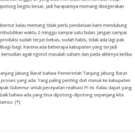
dipotong begitu besar. Jadi harapannya memang disegerakan
 Gubernur kalau memang tidak perlu pendataan kami mendukung
membutuhkan waktu 2 minggu sampai satu bulan. Jangan sampai
 produksi sudah terjun bebas, sudah habis, tidak ada lagi pak
dibagi-bagi. Karena ada beberapa kabupaten yang terjadi
an kemudian agak ngotot masalah saham dan pada akhirnya ketika
 Tanjung Jabung Barat bahwa Pemerintah Tanjung Jabung Barat
k proses yang ada. Yang paling penting duit masuk ke kabupaten
pak Gubernur untuk pecepatan realisasi PI ini. Kalau dapat yang
h baik bahwa ada yang bisa dipotong-dipotong sepanjang kita
tamso. (*)