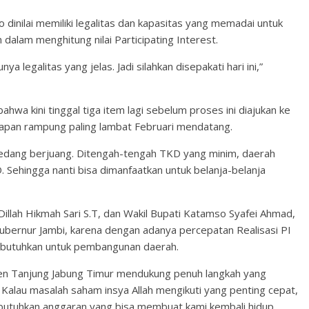
dinilai memiliki legalitas dan kapasitas yang memadai untuk
alam menghitung nilai Participating Interest.
ya legalitas yang jelas. Jadi silahkan disepakati hari ini,”
hwa kini tinggal tiga item lagi sebelum proses ini diajukan ke
apan rampung paling lambat Februari mendatang.
ta sedang berjuang. Ditengah-tengah TKD yang minim, daerah
Sehingga nanti bisa dimanfaatkan untuk belanja-belanja
Dillah Hikmah Sari S.T, dan Wakil Bupati Katamso Syafei Ahmad,
ubernur Jambi, karena dengan adanya percepatan Realisasi PI
butuhkan untuk pembangunan daerah.
aten Tanjung Jabung Timur mendukung penuh langkah yang
k. Kalau masalah saham insya Allah mengikuti yang penting cepat,
embutuhkan anggaran yang bisa membuat kami kembali hidup.