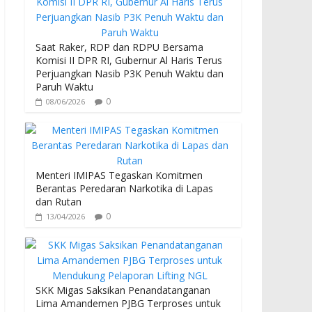
b
er
s
o
A
o
p
Saat Raker, RDP dan RDPU Bersama
Komisi II DPR RI, Gubernur Al Haris Terus
k
p
Perjuangkan Nasib P3K Penuh Waktu dan
Paruh Waktu
0
08/06/2026
Menteri IMIPAS Tegaskan Komitmen
Berantas Peredaran Narkotika di Lapas
dan Rutan
0
13/04/2026
SKK Migas Saksikan Penandatanganan
Lima Amandemen PJBG Terproses untuk