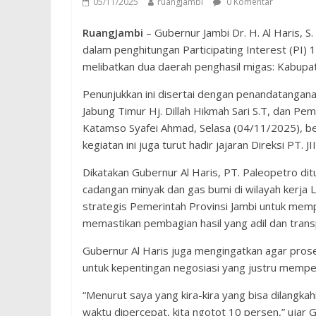
05/11/2025
ruangjambi
0 Komentar
RuangJambi
– Gubernur Jambi Dr. H. Al Haris,
dalam penghitungan Participating Interest (PI)
melibatkan dua daerah penghasil migas: Kabupa
Penunjukkan ini disertai dengan penandatanga
Jabung Timur Hj. Dillah Hikmah Sari S.T, dan Pe
Katamso Syafei Ahmad, Selasa (04/11/2025), b
kegiatan ini juga turut hadir jajaran Direksi PT. 
Dikatakan Gubernur Al Haris, PT. Paleopetro d
cadangan minyak dan gas bumi di wilayah kerja
strategis Pemerintah Provinsi Jambi untuk memp
memastikan pembagian hasil yang adil dan trans
Gubernur Al Haris juga mengingatkan agar prose
untuk kepentingan negosiasi yang justru mempe
“Menurut saya yang kira-kira yang bisa dilangkahi
waktu dipercepat, kita ngotot 10 persen,” ujar G