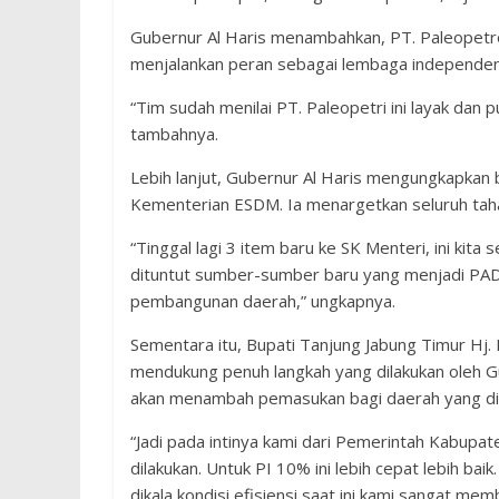
Gubernur Al Haris menambahkan, PT. Paleopetro 
menjalankan peran sebagai lembaga independen d
“Tim sudah menilai PT. Paleopetri ini layak dan pun
tambahnya.
Lebih lanjut, Gubernur Al Haris mengungkapkan ba
Kementerian ESDM. Ia menargetkan seluruh tah
“Tinggal lagi 3 item baru ke SK Menteri, ini ki
dituntut sumber-sumber baru yang menjadi PAD. 
pembangunan daerah,” ungkapnya.
Sementara itu, Bupati Tanjung Jabung Timur Hj. 
mendukung penuh langkah yang dilakukan oleh G
akan menambah pemasukan bagi daerah yang di
“Jadi pada intinya kami dari Pemerintah Kabup
dilakukan. Untuk PI 10% ini lebih cepat lebih bai
dikala kondisi efisiensi saat ini kami sangat m