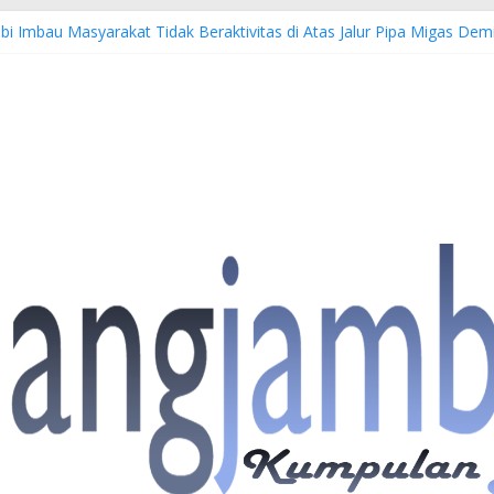
bi Imbau Masyarakat Tidak Beraktivitas di Atas Jalur Pipa Migas D
S: 4 Anggota Polisi Tersangka Resmi Didampingi Pengacara Chris Jan
Dorong Lahirnya Wirausaha Muda Melalui Pelatihan Batik Kontempore
atan Hulu Migas, Kapolda Jambi Kunjungi FSO 115
 Buka Turnamen Tenis Antar Alumni Perguruan Tinggi ke-16 se-Indon