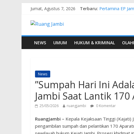
Jumat, Agustus 7, 2026
Terbaru:
Pertamina EP Jam
Kasus Brigadir EW
Hj. Hesti Haris 
Siap Dukung Kegi
Gubernur Al Haris
NEWS
UMUM
HUKUM & KRIMINAL
OLAH
News
​”Sumpah Hari Ini Ada
Jambi Saat Lantik 170
25/05/2026
ruangjambi
0 Komentar
RuangJambi –
Kepala Kejaksaan Tinggi (Kajati)
pengambilan sumpah dan pelantikan 170 Aparatu
sewilayah hukum Kejati Jambi. Prosesi khidmat i