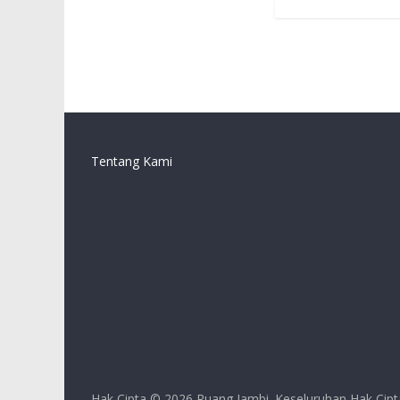
Tentang Kami
Hak Cipta © 2026
Ruang Jambi
. Keseluruhan Hak Cipt