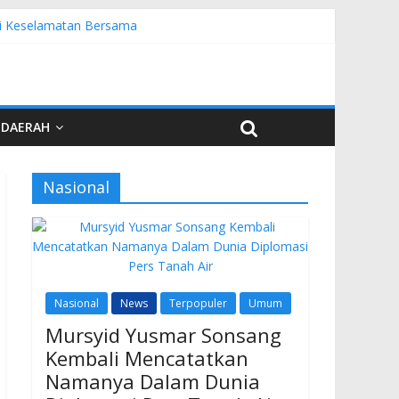
emi Keselamatan Bersama
uardi
r PKW
esia di UNJA
DAERAH
Nasional
Nasional
News
Terpopuler
Umum
Mursyid Yusmar Sonsang
Kembali Mencatatkan
Namanya Dalam Dunia