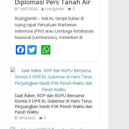
Diplomasi Pers Tanah Air
14/07/2026
ruangjambi
0
RuangJambi – Kali ini, tampil bukan di
ruang rapat Persatuan Wartawan
Indonesia (PWI) atau Lembaga Ketahanan
Nasional (Lemhannas), melainkan di
F
T
W
ac
w
h
e
itt
at
b
er
s
o
A
o
p
Saat Raker, RDP dan RDPU Bersama
Komisi II DPR RI, Gubernur Al Haris Terus
k
p
Perjuangkan Nasib P3K Penuh Waktu dan
Paruh Waktu
0
08/06/2026