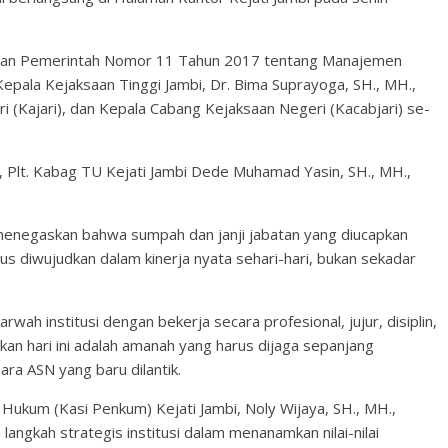
turan Pemerintah Nomor 11 Tahun 2017 tentang Manajemen
l Kepala Kejaksaan Tinggi Jambi, Dr. Bima Suprayoga, SH., MH.,
i (Kajari), dan Kepala Cabang Kejaksaan Negeri (Kacabjari) se-
t, Plt. Kabag TU Kejati Jambi Dede Muhamad Yasin, SH., MH.,
 menegaskan bahwa sumpah dan janji jabatan yang diucapkan
 diwujudkan dalam kinerja nyata sehari-hari, bukan sekadar
ah institusi dengan bekerja secara profesional, jujur, disiplin,
n hari ini adalah amanah yang harus dijaga sepanjang
ra ASN yang baru dilantik.
 Hukum (Kasi Penkum) Kejati Jambi, Noly Wijaya, SH., MH.,
gkah strategis institusi dalam menanamkan nilai-nilai