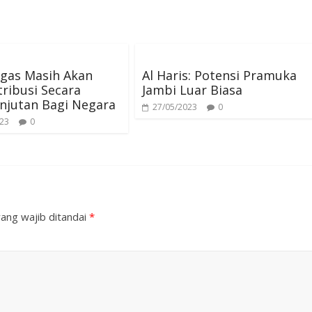
igas Masih Akan
Al Haris: Potensi Pramuka
ribusi Secara
Jambi Luar Biasa
njutan Bagi Negara
27/05/2023
0
023
0
ang wajib ditandai
*