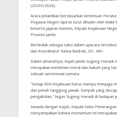
(25/05/2026).
​Acara pelantikan berdasarkan ketentuan Pera
Pegawai Negeri Sipil ini turut dihadiri oleh Waki
beserta jajaran Asisten, Kepala Kejaksaan Neger
Provinsi Jambi.
​Bertindak sebagai saksi dalam upacara tersebu
dan Koordinator Ratna Badriah, SH., MH.
​Dalam amanatnya, Kajati Jambi Sugeng Hariadi
merupakan komitmen moral dan hukum yang harus
sebuah seremonial semata.
​“Setiap ASN Kejaksaan harus mampu menjaga marw
dan penuh tanggung jawab. Sumpah yang diucapka
pengabdian,” tegas Sugeng Hariadi di hadapan pa
​Senada dengan Kajati, Kepala Seksi Penerangan
menyampaikan bahwa momentum ini merupakan lan