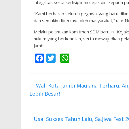
integritas serta kedisiplinan sejak dini kepada 
​”Kami berharap seluruh pegawai yang baru dila
dan semakin dipercaya oleh masyarakat,” ujar No
​Melalui pelantikan komitmen SDM baru ini, Kej
hukum yang berkeadilan, serta mewujudkan pelaya
Jambi.
F
T
W
ac
w
h
e
itt
at
b
er
s
←
​Wali Kota Jambi Maulana Terharu: A
o
A
Lebih Besar!
o
p
k
p
Usai Sukses Tahun Lalu, Sa.Jiwa Fest