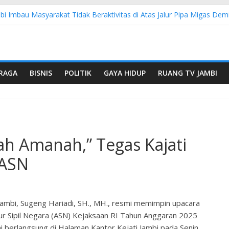
bi Imbau Masyarakat Tidak Beraktivitas di Atas Jalur Pipa Migas D
S: 4 Anggota Polisi Tersangka Resmi Didampingi Pengacara Chris Jan
Dorong Lahirnya Wirausaha Muda Melalui Pelatihan Batik Kontempore
atan Hulu Migas, Kapolda Jambi Kunjungi FSO 115
 Buka Turnamen Tenis Antar Alumni Perguruan Tinggi ke-16 se-Indon
RAGA
BISNIS
POLITIK
GAYA HIDUP
RUANG TV JAMBI
lah Amanah,” Tegas Kajati
 ASN
 Jambi, Sugeng Hariadi, SH., MH., resmi memimpin upacara
r Sipil Negara (ASN) Kejaksaan RI Tahun Anggaran 2025
ni berlangsung di Halaman Kantor Kejati Jambi pada Senin