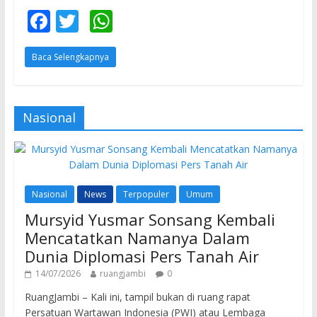
F
T
W
ac
w
h
Baca Selengkapnya
e
itt
at
b
er
s
o
A
Nasional
o
p
k
p
Nasional
News
Terpopuler
Umum
Mursyid Yusmar Sonsang Kembali
Mencatatkan Namanya Dalam
Dunia Diplomasi Pers Tanah Air
14/07/2026
ruangjambi
0
RuangJambi – Kali ini, tampil bukan di ruang rapat
Persatuan Wartawan Indonesia (PWI) atau Lembaga