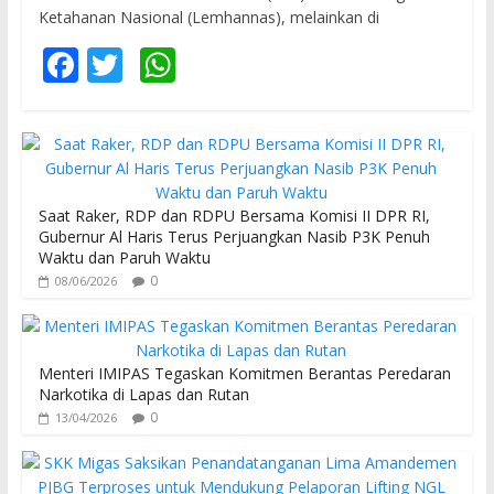
Ketahanan Nasional (Lemhannas), melainkan di
F
T
W
ac
w
h
e
itt
at
b
er
s
o
A
Saat Raker, RDP dan RDPU Bersama Komisi II DPR RI,
o
p
Gubernur Al Haris Terus Perjuangkan Nasib P3K Penuh
Waktu dan Paruh Waktu
k
p
0
08/06/2026
Menteri IMIPAS Tegaskan Komitmen Berantas Peredaran
Narkotika di Lapas dan Rutan
0
13/04/2026