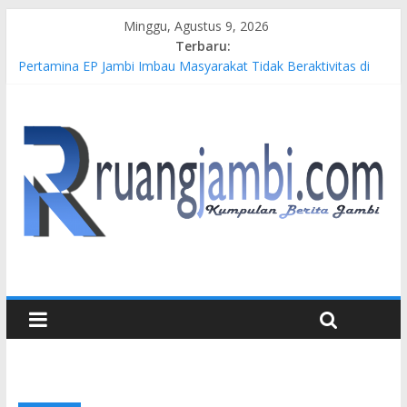
Minggu, Agustus 9, 2026
Terbaru:
Pertamina EP Jambi Imbau Masyarakat Tidak Beraktivitas di
Atas Jalur Pipa Migas Demi Keselamatan Bersama
Kasus Brigadir EWS: 4 Anggota Polisi Tersangka Resmi
Didampingi Pengacara Chris Januardi
Hj. Hesti Haris Dorong Lahirnya Wirausaha Muda Melalui
Pelatihan Batik Kontemporer PKW
Siap Dukung Kegiatan Hulu Migas, Kapolda Jambi Kunjungi
FSO 115
Gubernur Al Haris Buka Turnamen Tenis Antar Alumni
Perguruan Tinggi ke-16 se-Indonesia di UNJA