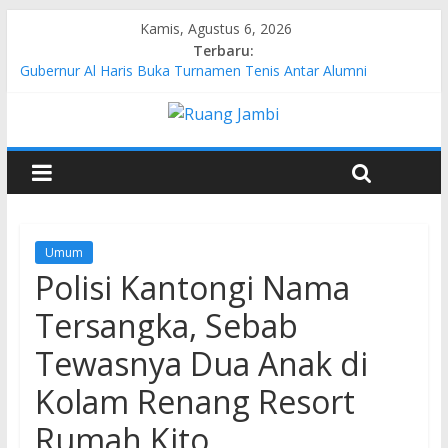
Kamis, Agustus 6, 2026
Terbaru:
Gubernur Al Haris Buka Turnamen Tenis Antar Alumni
Perguruan Tinggi ke-16 se-Indonesia di UNJA
Pertamina EP Jambi Imbau Masyarakat Tidak Beraktivitas di
Atas Jalur Pipa Migas Demi Keselamatan Bersama
Kasus Brigadir EWS: 4 Anggota Polisi Tersangka Resmi
Didampingi Pengacara Chris Januardi
Hj. Hesti Haris Dorong Lahirnya Wirausaha Muda Melalui
Pelatihan Batik Kontemporer PKW
Siap Dukung Kegiatan Hulu Migas, Kapolda Jambi Kunjungi
Umum
FSO 115
Polisi Kantongi Nama
Tersangka, Sebab
Tewasnya Dua Anak di
Kolam Renang Resort
Rumah Kito