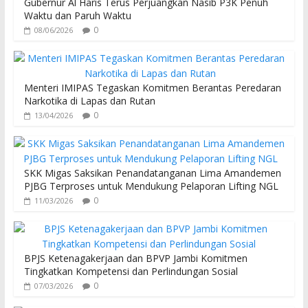
o
p
Gubernur Al Haris Terus Perjuangkan Nasib P3K Penuh
Waktu dan Paruh Waktu
k
p
0
08/06/2026
Menteri IMIPAS Tegaskan Komitmen Berantas Peredaran
Narkotika di Lapas dan Rutan
0
13/04/2026
SKK Migas Saksikan Penandatanganan Lima Amandemen
PJBG Terproses untuk Mendukung Pelaporan Lifting NGL
0
11/03/2026
BPJS Ketenagakerjaan dan BPVP Jambi Komitmen
Tingkatkan Kompetensi dan Perlindungan Sosial
0
07/03/2026