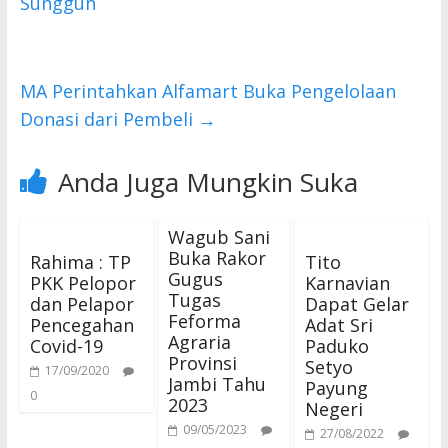
o
p
Sungguh
k
p
MA Perintahkan Alfamart Buka Pengelolaan
Donasi dari Pembeli
→
Anda Juga Mungkin Suka
Wagub Sani
Buka Rakor
Rahima : TP
Tito
Gugus
PKK Pelopor
Karnavian
Tugas
dan Pelapor
Dapat Gelar
Feforma
Pencegahan
Adat Sri
Agraria
Covid-19
Paduko
Provinsi
Setyo
17/09/2020
Jambi Tahu
Payung
0
2023
Negeri
09/05/2023
27/08/2022