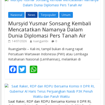
Nasional
News
Terpopuler
Umum
Mursyid Yusmar Sonsang Kembali
Mencatatkan Namanya Dalam
Dunia Diplomasi Pers Tanah Air
14/07/2026
ruangjambi
0
RuangJambi – Kali ini, tampil bukan di ruang rapat
Persatuan Wartawan Indonesia (PWI) atau Lembaga
Ketahanan Nasional (Lemhannas), melainkan di
F
T
W
ac
w
h
e
itt
at
b
er
s
o
A
Saat Raker, RDP dan RDPU Bersama Komisi II DPR RI,