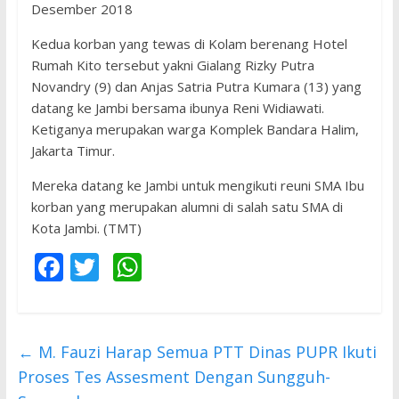
Desember 2018
Kedua korban yang tewas di Kolam berenang Hotel
Rumah Kito tersebut yakni Gialang Rizky Putra
Novandry (9) dan Anjas Satria Putra Kumara (13) yang
datang ke Jambi bersama ibunya Reni Widiawati.
Ketiganya merupakan warga Komplek Bandara Halim,
Jakarta Timur.
Mereka datang ke Jambi untuk mengikuti reuni SMA Ibu
korban yang merupakan alumni di salah satu SMA di
Kota Jambi. (TMT)
F
T
W
ac
w
h
e
itt
at
b
er
s
←
M. Fauzi Harap Semua PTT Dinas PUPR Ikuti
o
A
Proses Tes Assesment Dengan Sungguh-